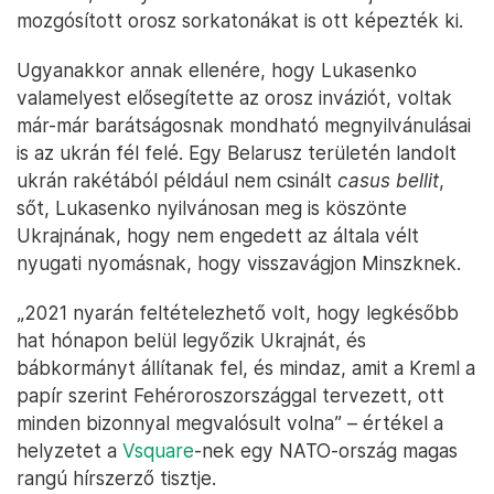
mozgósított orosz sorkatonákat is ott képezték ki.
Ugyanakkor annak ellenére, hogy Lukasenko
valamelyest elősegítette az orosz inváziót, voltak
már-már barátságosnak mondható megnyilvánulásai
is az ukrán fél felé. Egy Belarusz területén landolt
ukrán rakétából például nem csinált
casus bellit
,
sőt, Lukasenko nyilvánosan meg is köszönte
Ukrajnának, hogy nem engedett az általa vélt
nyugati nyomásnak, hogy visszavágjon Minszknek.
„2021 nyarán feltételezhető volt, hogy legkésőbb
hat hónapon belül legyőzik Ukrajnát, és
bábkormányt állítanak fel, és mindaz, amit a Kreml a
papír szerint Fehéroroszországgal tervezett, ott
minden bizonnyal megvalósult volna” – értékel a
helyzetet a
Vsquare
-nek egy NATO-ország magas
rangú hírszerző tisztje.