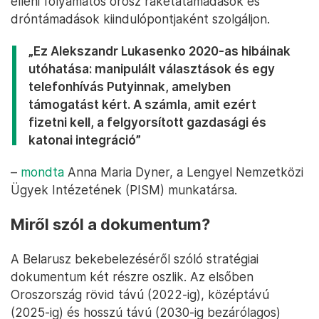
elleni folyamatos orosz rakétatámadások és
dróntámadások kiindulópontjaként szolgáljon.
„Ez Alekszandr Lukasenko 2020-as hibáinak
utóhatása: manipulált választások és egy
telefonhívás Putyinnak, amelyben
támogatást kért. A számla, amit ezért
fizetni kell, a felgyorsított gazdasági és
katonai integráció”
–
mondta
Anna Maria Dyner, a Lengyel Nemzetközi
Ügyek Intézetének (PISM) munkatársa.
Miről szól a dokumentum?
A Belarusz bekebelezéséről szóló stratégiai
dokumentum két részre oszlik. Az elsőben
Oroszország rövid távú (2022-ig), középtávú
(2025-ig) és hosszú távú (2030-ig bezárólagos)