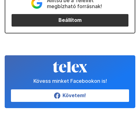
Állítsd be a Telexet
megbízható forrásnak!
Beállítom
Kövess minket Facebookon is!
Követem!