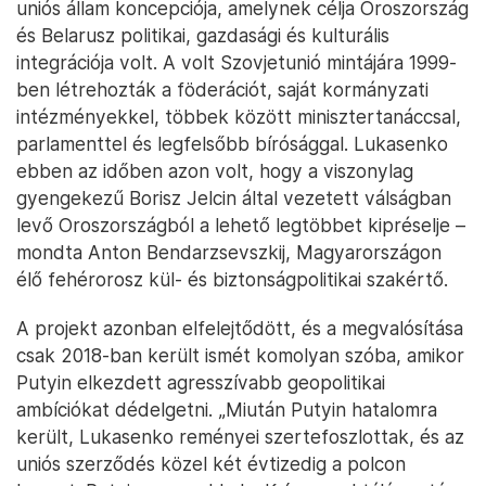
uniós állam koncepciója, amelynek célja Oroszország
és Belarusz politikai, gazdasági és kulturális
integrációja volt. A volt Szovjetunió mintájára 1999-
ben létrehozták a föderációt, saját kormányzati
intézményekkel, többek között minisztertanáccsal,
parlamenttel és legfelsőbb bírósággal. Lukasenko
ebben az időben azon volt, hogy a viszonylag
gyengekezű Borisz Jelcin által vezetett válságban
levő Oroszországból a lehető legtöbbet kipréselje –
mondta Anton Bendarzsevszkij, Magyarországon
élő fehérorosz kül- és biztonságpolitikai szakértő.
A projekt azonban elfelejtődött, és a megvalósítása
csak 2018-ban került ismét komolyan szóba, amikor
Putyin elkezdett agresszívabb geopolitikai
ambíciókat dédelgetni. „Miután Putyin hatalomra
került, Lukasenko reményei szertefoszlottak, és az
uniós szerződés közel két évtizedig a polcon