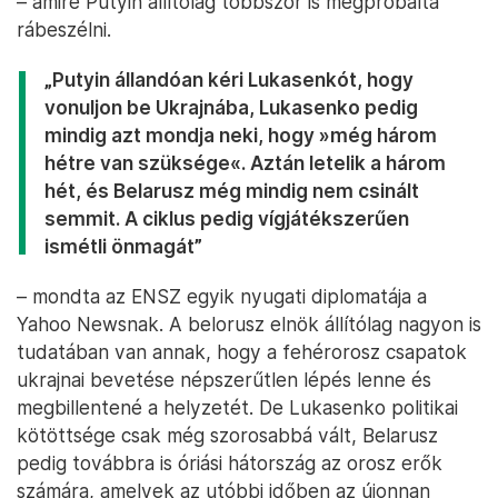
– amire Putyin állítólag többször is megpróbálta
rábeszélni.
„Putyin állandóan kéri Lukasenkót, hogy
vonuljon be Ukrajnába, Lukasenko pedig
mindig azt mondja neki, hogy »még három
hétre van szüksége«. Aztán letelik a három
hét, és Belarusz még mindig nem csinált
semmit. A ciklus pedig vígjátékszerűen
ismétli önmagát”
– mondta az ENSZ egyik nyugati diplomatája a
Yahoo Newsnak. A belorusz elnök állítólag nagyon is
tudatában van annak, hogy a fehérorosz csapatok
ukrajnai bevetése népszerűtlen lépés lenne és
megbillentené a helyzetét. De Lukasenko politikai
kötöttsége csak még szorosabbá vált, Belarusz
pedig továbbra is óriási hátország az orosz erők
számára, amelyek az utóbbi időben az újonnan