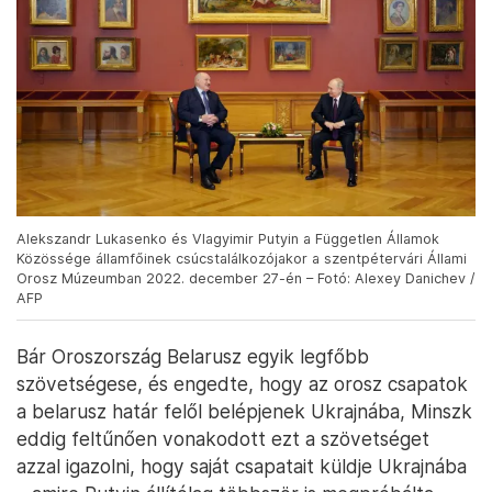
Alekszandr Lukasenko és Vlagyimir Putyin a Független Államok
Közössége államfőinek csúcstalálkozójakor a szentpétervári Állami
Orosz Múzeumban 2022. december 27-én – Fotó: Alexey Danichev /
AFP
Bár Oroszország Belarusz egyik legfőbb
szövetségese, és engedte, hogy az orosz csapatok
a belarusz határ felől belépjenek Ukrajnába, Minszk
eddig feltűnően vonakodott ezt a szövetséget
azzal igazolni, hogy saját csapatait küldje Ukrajnába