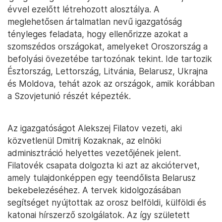
évvel ezelőtt létrehozott alosztálya. A
meglehetősen ártalmatlan nevű igazgatóság
tényleges feladata, hogy ellenőrizze azokat a
szomszédos országokat, amelyeket Oroszország a
befolyási övezetébe tartozónak tekint. Ide tartozik
Észtország, Lettország, Litvánia, Belarusz, Ukrajna
és Moldova, tehát azok az országok, amik korábban
a Szovjetunió részét képezték.
Az igazgatóságot Alekszej Filatov vezeti, aki
közvetlenül Dmitrij Kozaknak, az elnöki
adminisztráció helyettes vezetőjének jelent.
Filatovék csapata dolgozta ki azt az akciótervet,
amely tulajdonképpen egy teendőlista Belarusz
bekebelezéséhez. A tervek kidolgozásában
segítséget nyújtottak az orosz belföldi, külföldi és
katonai hírszerző szolgálatok. Az így született