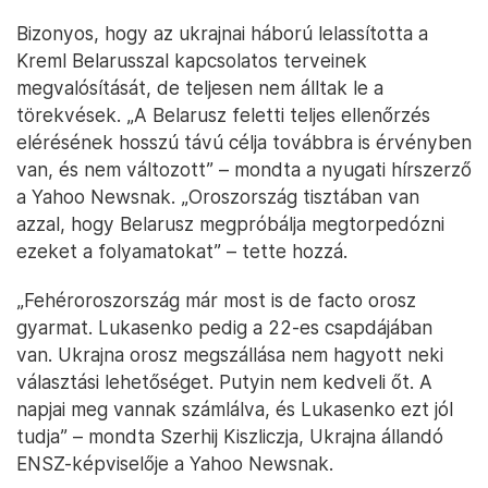
Bizonyos, hogy az ukrajnai háború lelassította a
Kreml Belarusszal kapcsolatos terveinek
megvalósítását, de teljesen nem álltak le a
törekvések. „A Belarusz feletti teljes ellenőrzés
elérésének hosszú távú célja továbbra is érvényben
van, és nem változott” – mondta a nyugati hírszerző
a Yahoo Newsnak. „Oroszország tisztában van
azzal, hogy Belarusz megpróbálja megtorpedózni
ezeket a folyamatokat” – tette hozzá.
„Fehéroroszország már most is de facto orosz
gyarmat. Lukasenko pedig a 22-es csapdájában
van. Ukrajna orosz megszállása nem hagyott neki
választási lehetőséget. Putyin nem kedveli őt. A
napjai meg vannak számlálva, és Lukasenko ezt jól
tudja” – mondta Szerhij Kiszliczja, Ukrajna állandó
ENSZ-képviselője a Yahoo Newsnak.