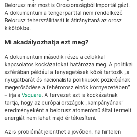
Belorusz már most is Oroszországból importál gázt.
A dokumentum a tengerparttal nem rendelkező
Belorusz teherszállítását is átirányítaná az orosz
kikötőkbe.
Mi akadályozhatja ezt meg?
A dokumentum második része a célokkal
kapcsolatos kockázatokat határozza meg. A politikai
szférában például a fenyegetések közé tartozik „a
nyugatbarát és nacionalista politikusok pozíciójának
megerősödése a fehérorosz elnök környezetében”
– írja a
Vsquare
. A tervezet azt is kockázatnak
tartja, hogy az európai országok „kampányának”
eredményeként a belorusz atomerőmű által termelt
energiát nem lehet majd értékesíteni.
Az is problémát jelenthet a jövőben, ha hirtelen