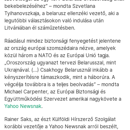
bekebelezéséhez” – mondta Szvetlana
Tyihanovszkaja, a belarusz ellenzéki vezető, aki a
legutóbbi választásokon való indulása után
Litvániában él száműzetésben.
Ráadásul mindez biztonsági fenyegetést jelentene
az ország európai szomszédaira nézve, amelyek
közül három a NATO és az Európai Unió tagja.
„Oroszország ugyanazt tervezi Belarusszal, mint
Ukrajnával. (…) Csakhogy Belarusznál inkább a
kényszerítésre támaszkodik, mint a háborúra. A
végcélja továbbra is a teljes beolvadás” – mondta
Michael Carpenter, az Európai Biztonsági és
Együttműködési Szervezet amerikai nagykövete a
Yahoo Newsnak
.
Rainer Saks, az észt Külföldi Hírszerző Szolgálat
korábbi vezetője a Yahoo Newsnak arról beszélt,