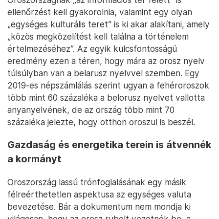
ellenőrzést kell gyakorolnia, valamint egy olyan
„egységes kulturális teret” is ki akar alakítani, amely
„közös megközelítést kell találna a történelem
értelmezéséhez”. Az egyik kulcsfontosságú
eredmény ezen a téren, hogy mára az orosz nyelv
túlsúlyban van a belarusz nyelvvel szemben. Egy
2019-es népszámlálás szerint ugyan a fehéroroszok
több mint 60 százaléka a belorusz nyelvet vallotta
anyanyelvének, de az ország több mint 70
százaléka jelezte, hogy otthon oroszul is beszél.
Gazdaság és energetika terein is átvennék
a kormányt
Oroszország lassú trónfoglalásának egy másik
félreérthetetlen aspektusa az egységes valuta
bevezetése. Bár a dokumentum nem mondja ki
világosan, hogy az orosz rubelt vezetnék be, a