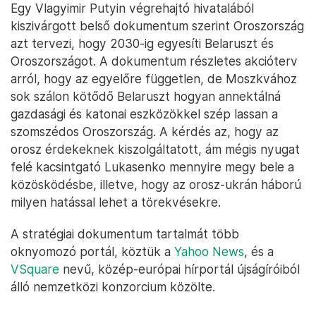
Egy Vlagyimir Putyin végrehajtó hivatalából
kiszivárgott belső dokumentum szerint Oroszország
azt tervezi, hogy 2030-ig egyesíti Belaruszt és
Oroszországot. A dokumentum részletes akcióterv
arról, hogy az egyelőre független, de Moszkvához
sok szálon kötődő Belaruszt hogyan annektálná
gazdasági és katonai eszközökkel szép lassan a
szomszédos Oroszország. A kérdés az, hogy az
orosz érdekeknek kiszolgáltatott, ám mégis nyugat
felé kacsintgató Lukasenko mennyire megy bele a
közösködésbe, illetve, hogy az orosz-ukrán háború
milyen hatással lehet a törekvésekre.
A stratégiai dokumentum tartalmát több
oknyomozó portál, köztük a
Yahoo News
, és a
VSquare
nevű, közép-európai hírportál újságíróiból
álló nemzetközi konzorcium közölte.