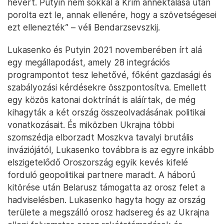
hevert. Putyin nem sokkal a Krím annektálása után
porolta ezt le, annak ellenére, hogy a szövetségesei
ezt ellenezték” – véli Bendarzsevszkij.
Lukasenko és Putyin 2021 novemberében írt alá
egy megállapodást, amely 28 integrációs
programpontot tesz lehetővé, főként gazdasági és
szabályozási kérdésekre összpontosítva. Emellett
egy közös katonai doktrínát is aláírtak, de még
kihagyták a két ország összeolvadásának politikai
vonatkozásait. És miközben Ukrajna többi
szomszédja elborzadt Moszkva tavalyi brutális
inváziójától, Lukasenko továbbra is az egyre inkább
elszigetelődő Oroszország egyik kevés kifelé
forduló geopolitikai partnere maradt. A háború
kitörése után Belarusz támogatta az orosz felet a
hadviselésben. Lukasenko hagyta hogy az ország
területe a megszálló orosz hadsereg és az Ukrajna