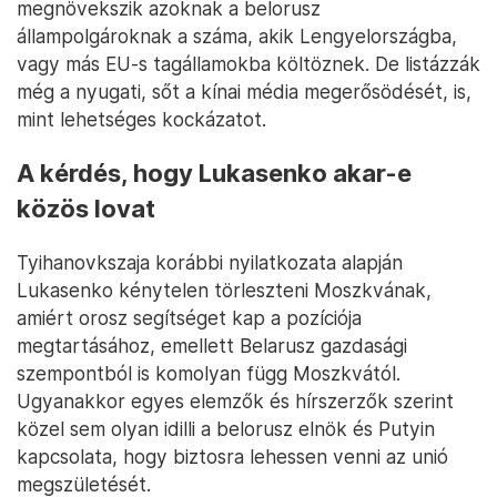
megnövekszik azoknak a belorusz
állampolgároknak a száma, akik Lengyelországba,
vagy más EU-s tagállamokba költöznek. De listázzák
még a nyugati, sőt a kínai média megerősödését, is,
mint lehetséges kockázatot.
A kérdés, hogy Lukasenko akar-e
közös lovat
Tyihanovkszaja korábbi nyilatkozata alapján
Lukasenko kénytelen törleszteni Moszkvának,
amiért orosz segítséget kap a pozíciója
megtartásához, emellett Belarusz gazdasági
szempontból is komolyan függ Moszkvától.
Ugyanakkor egyes elemzők és hírszerzők szerint
közel sem olyan idilli a belorusz elnök és Putyin
kapcsolata, hogy biztosra lehessen venni az unió
megszületését.