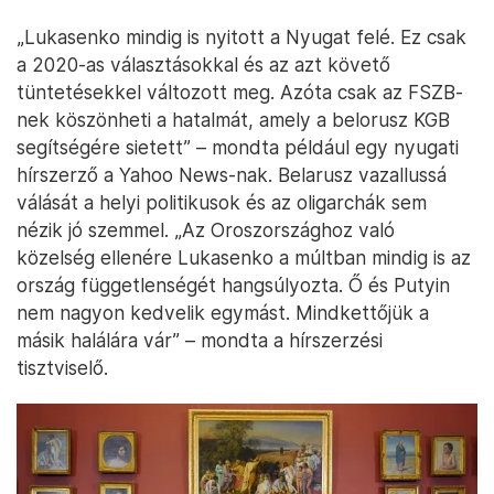
„Lukasenko mindig is nyitott a Nyugat felé. Ez csak
a 2020-as választásokkal és az azt követő
tüntetésekkel változott meg. Azóta csak az FSZB-
nek köszönheti a hatalmát, amely a belorusz KGB
segítségére sietett” – mondta például egy nyugati
hírszerző a Yahoo News-nak. Belarusz vazallussá
válását a helyi politikusok és az oligarchák sem
nézik jó szemmel. „Az Oroszországhoz való
közelség ellenére Lukasenko a múltban mindig is az
ország függetlenségét hangsúlyozta. Ő és Putyin
nem nagyon kedvelik egymást. Mindkettőjük a
másik halálára vár” – mondta a hírszerzési
tisztviselő.