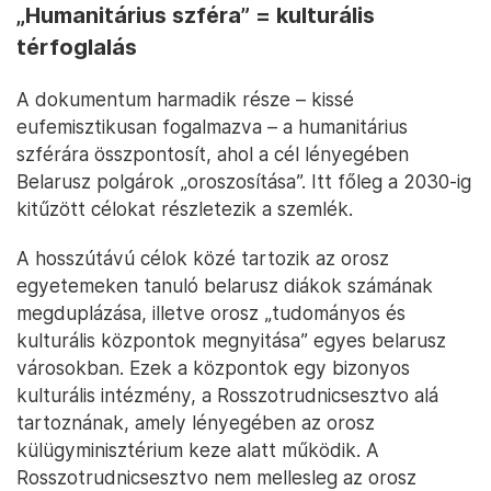
„Humanitárius szféra” = kulturális
térfoglalás
A dokumentum harmadik része – kissé
eufemisztikusan fogalmazva – a humanitárius
szférára összpontosít, ahol a cél lényegében
Belarusz polgárok „oroszosítása”. Itt főleg a 2030-ig
kitűzött célokat részletezik a szemlék.
A hosszútávú célok közé tartozik az orosz
egyetemeken tanuló belarusz diákok számának
megduplázása, illetve orosz „tudományos és
kulturális központok megnyitása” egyes belarusz
városokban. Ezek a központok egy bizonyos
kulturális intézmény, a Rosszotrudnicsesztvo alá
tartoznának, amely lényegében az orosz
külügyminisztérium keze alatt működik. A
Rosszotrudnicsesztvo nem mellesleg az orosz