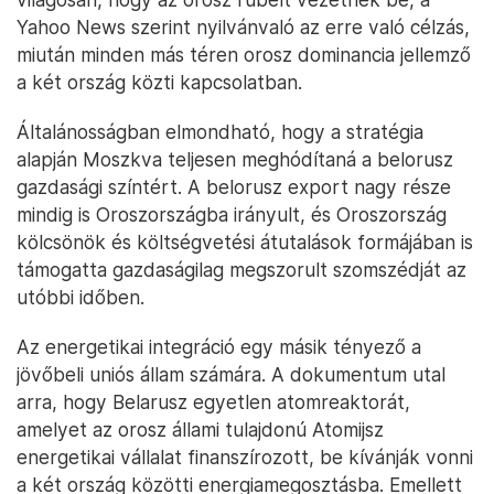
Yahoo News szerint nyilvánvaló az erre való célzás,
miután minden más téren orosz dominancia jellemző
a két ország közti kapcsolatban.
Általánosságban elmondható, hogy a stratégia
alapján Moszkva teljesen meghódítaná a belorusz
gazdasági színtért. A belorusz export nagy része
mindig is Oroszországba irányult, és Oroszország
kölcsönök és költségvetési átutalások formájában is
támogatta gazdaságilag megszorult szomszédját az
utóbbi időben.
Az energetikai integráció egy másik tényező a
jövőbeli uniós állam számára. A dokumentum utal
arra, hogy Belarusz egyetlen atomreaktorát,
amelyet az orosz állami tulajdonú Atomijsz
energetikai vállalat finanszírozott, be kívánják vonni
a két ország közötti energiamegosztásba. Emellett