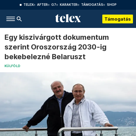
TELEX
AFTER
G7
KARAKTER
TÁMOGATÁS
SHOP
Támogatás
Egy kiszivárgott dokumentum
szerint Oroszország 2030-ig
bekebelezné Belaruszt
KÜLFÖLD