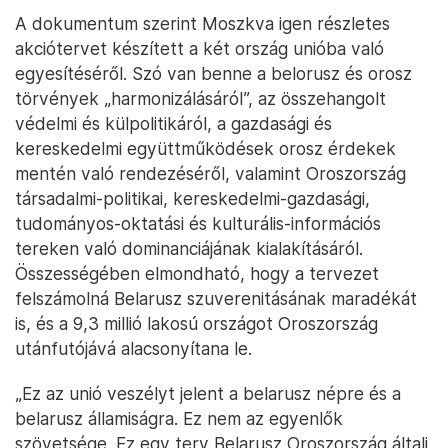
A dokumentum szerint Moszkva igen részletes
akciótervet készített a két ország unióba való
egyesítéséről. Szó van benne a belorusz és orosz
törvények „harmonizálásáról”, az összehangolt
védelmi és külpolitikáról, a gazdasági és
kereskedelmi együttműködések orosz érdekek
mentén való rendezéséről, valamint Oroszország
társadalmi-politikai, kereskedelmi-gazdasági,
tudományos-oktatási és kulturális-információs
tereken való dominanciájának kialakításáról.
Összességében elmondható, hogy a tervezet
felszámolná Belarusz szuverenitásának maradékát
is, és a 9,3 millió lakosú országot Oroszország
utánfutójává alacsonyítana le.
„Ez az unió veszélyt jelent a belarusz népre és a
belarusz államiságra. Ez nem az egyenlők
szövetsége. Ez egy terv Belarusz Oroszország általi