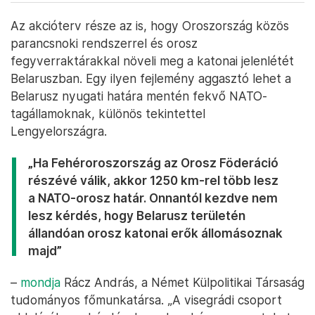
Az akcióterv része az is, hogy Oroszország közös
parancsnoki rendszerrel és orosz
fegyverraktárakkal növeli meg a katonai jelenlétét
Belaruszban. Egy ilyen fejlemény aggasztó lehet a
Belarusz nyugati határa mentén fekvő NATO-
tagállamoknak, különös tekintettel
Lengyelországra.
„Ha Fehéroroszország az Orosz Föderáció
részévé válik, akkor 1250 km-rel több lesz
a NATO-orosz határ. Onnantól kezdve nem
lesz kérdés, hogy Belarusz területén
állandóan orosz katonai erők állomásoznak
majd”
–
mondja
Rácz András, a Német Külpolitikai Társaság
tudományos főmunkatársa. „A visegrádi csoport