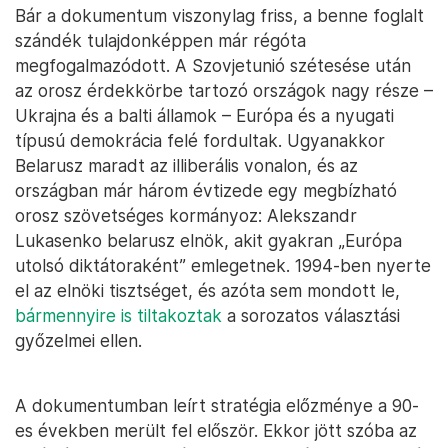
Bár a dokumentum viszonylag friss, a benne foglalt
szándék tulajdonképpen már régóta
megfogalmazódott. A Szovjetunió szétesése után
az orosz érdekkörbe tartozó országok nagy része –
Ukrajna és a balti államok – Európa és a nyugati
típusú demokrácia felé fordultak. Ugyanakkor
Belarusz maradt az illiberális vonalon, és az
országban már három évtizede egy megbízható
orosz szövetséges kormányoz: Alekszandr
Lukasenko belarusz elnök, akit gyakran „Európa
utolsó diktátoraként” emlegetnek. 1994-ben nyerte
el az elnöki tisztséget, és azóta sem mondott le,
bármennyire is tiltakoztak
a sorozatos választási
győzelmei ellen.
A dokumentumban leírt stratégia előzménye a 90-
es években merült fel először. Ekkor jött szóba az