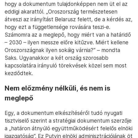
hogy a dokumentum tulajdonképpen nem üt el az
eddigi akarattól. „Oroszország természetesen
átveszi az irányítást Belarusz felett, de a kérdés az,
hogy ezt a függetlensége rovására teszi-e.
Számomra az a meglepő, hogy miért van a határidő
– 2030 – ilyen messze előre kitűzve. Miért kellene
Oroszországnak ilyen sokáig várnia?” – mondta
Saks. Ugyanakkor a két ország szorosabb
kapcsolatára irányuló törekvések közel sem most
kezdődtek.
Nem előzmény nélküli, és nem is
meglepő
Egy, a dokumentum elkészítéséről tudó nyugati
tisztviselő szerint a stratégiai dokumentum szerzője
a „határon átnyúló együttműködésért felelős elnöki
igazgatóság”. Ez Putyin elnöki adminisztrációjának öt