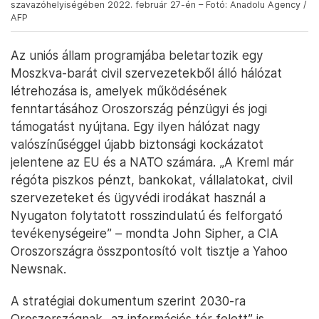
szavazóhelyiségében 2022. február 27-én – Fotó: Anadolu Agency /
AFP
Az uniós állam programjába beletartozik egy
Moszkva-barát civil szervezetekből álló hálózat
létrehozása is, amelyek működésének
fenntartásához Oroszország pénzügyi és jogi
támogatást nyújtana. Egy ilyen hálózat nagy
valószínűséggel újabb biztonsági kockázatot
jelentene az EU és a NATO számára. „A Kreml már
régóta piszkos pénzt, bankokat, vállalatokat, civil
szervezeteket és ügyvédi irodákat használ a
Nyugaton folytatott rosszindulatú és felforgató
tevékenységeire” – mondta John Sipher, a CIA
Oroszországra összpontosító volt tisztje a Yahoo
Newsnak.
A stratégiai dokumentum szerint 2030-ra
Oroszországnak „az információs tér felett” is