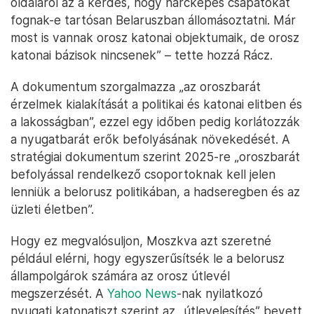
oldaláról az a kérdés, hogy harcképes csapatokat
fognak-e tartósan Belaruszban állomásoztatni. Már
most is vannak orosz katonai objektumaik, de orosz
katonai bázisok nincsenek” – tette hozzá Rácz.
A dokumentum szorgalmazza „az oroszbarát
érzelmek kialakítását a politikai és katonai elitben és
a lakosságban”, ezzel egy időben pedig korlátozzák
a nyugatbarát erők befolyásának növekedését. A
stratégiai dokumentum szerint 2025-re „oroszbarát
befolyással rendelkező csoportoknak kell jelen
lenniük a belorusz politikában, a hadseregben és az
üzleti életben”.
Hogy ez megvalósuljon, Moszkva azt szeretné
például elérni, hogy egyszerűsítsék le a belorusz
állampolgárok számára az orosz útlevél
megszerzését. A
Yahoo News
-nak nyilatkozó
nyugati katonatiszt szerint az „útlevelesítés” bevett