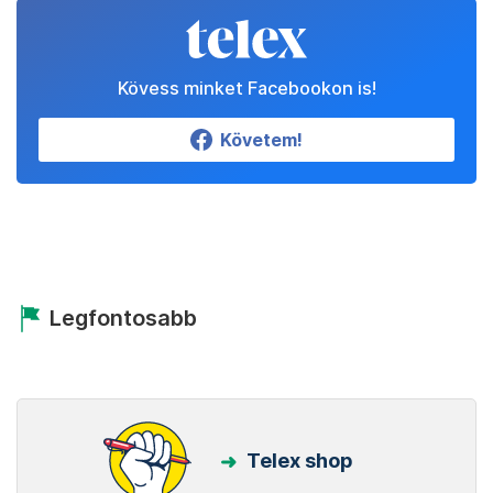
Kövess minket Facebookon is!
Követem!
Legfontosabb
Telex shop