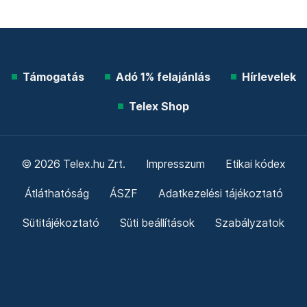
Támogatás
Adó 1% felajánlás
Hírlevelek
Telex Shop
© 2026 Telex.hu Zrt.
Impresszum
Etikai kódex
Átláthatóság
ÁSZF
Adatkezelési tájékoztató
Sütitájékoztató
Süti beállítások
Szabályzatok
Kommentelési szabályzat
Telex Sales