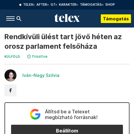
TELEX
AFTER
G7
KARAKTER
TÁMOGATÁS
SHOP
Támogatás
Rendkívüli ülést tart jövő héten az
orosz parlament felsőháza
frissítve
KÜLFÖLD
Iván-Nagy Szilvia
Állítsd be a Telexet
megbízható forrásnak!
Beállítom