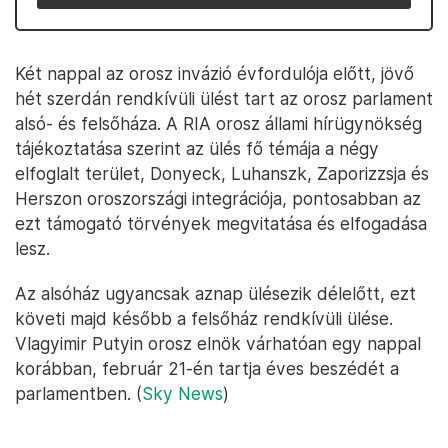
Két nappal az orosz invázió évfordulója előtt, jövő
hét szerdán rendkívüli ülést tart az orosz parlament
alsó- és felsőháza. A RIA orosz állami hírügynökség
tájékoztatása szerint az ülés fő témája a négy
elfoglalt terület, Donyeck, Luhanszk, Zaporizzsja és
Herszon oroszországi integrációja, pontosabban az
ezt támogató törvények megvitatása és elfogadása
lesz.
Az alsóház ugyancsak aznap ülésezik délelőtt, ezt
követi majd később a felsőház rendkívüli ülése.
Vlagyimir Putyin orosz elnök várhatóan egy nappal
korábban, február 21-én tartja éves beszédét a
parlamentben. (
Sky News
)