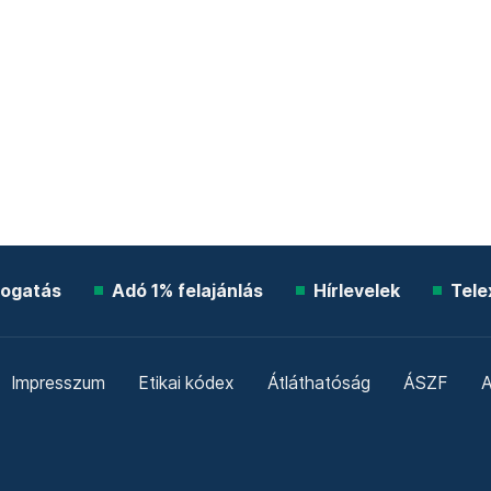
ogatás
Adó 1% felajánlás
Hírlevelek
Tele
Impresszum
Etikai kódex
Átláthatóság
ÁSZF
A
Süti beállítások
Szabályzatok
Kommentelési szabály