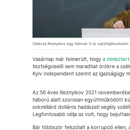
Olekszij Reznyikov egy február 5-ei sajtótájékoztató
Vasárnap már felmerült, hogy
a minisztert
tisztségviselő sem maradhat örökre a szé
Kyiv Independent szerint az igazságügy m
Az 56 éves Reznyikov 2021 novemberében 
háború alatt szorosan együttműködött kül
sokmilliárd dolláros hadászati segély száll
Legfontosabb célja az volt, hogy bejutta
Bár többször felszólalt a korrupció ellen