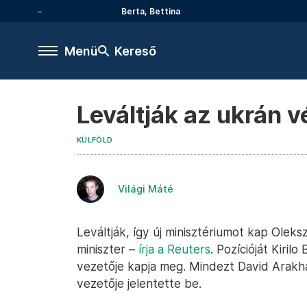
Berta, Bettina
Menü
Kereső
Leváltják az ukrán v
KÜLFÖLD
Világi Máté
Leváltják, így új minisztériumot kap Oleks
miniszter –
írja a Reuters
. Pozícióját Kiril
vezetője kapja meg. Mindezt David Arakh
vezetője jelentette be.