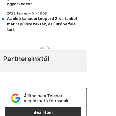
egyezkedést
2023. February 5. – 18:08
Az első kanadai Leopard 2-es tankot
már repülőre rakták, és Európa felé
tart
Partnereinktől
Állítsd be a Telexet
megbízható forrásnak!
Beállítom