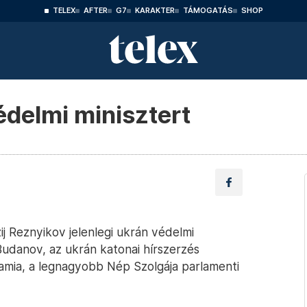
TELEX
AFTER
G7
KARAKTER
TÁMOGATÁS
SHOP
édelmi minisztert
zij Reznyikov jelenlegi ukrán védelmi
o Budanov, az ukrán katonai hírszerzés
amia, a legnagyobb Nép Szolgája parlamenti