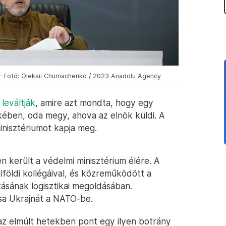
n – Fotó: Oleksii Chumachenko / 2023 Anadolu Agency
 leváltják
, amire azt mondta, hogy egy
kében, oda megy, ahova az elnök küldi. A
inisztériumot kapja meg.
került a védelmi minisztérium élére. A
földi kollégáival, és közreműködött a
ításának logisztikai megoldásában.
ssa Ukrajnát a NATO-be.
, az elmúlt hetekben pont egy ilyen botrány