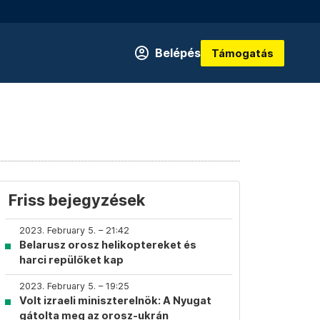
Belépés
Támogatás
Friss bejegyzések
2023. February 5. – 21:42
Belarusz orosz helikoptereket és
harci repülőket kap
2023. February 5. – 19:25
Volt izraeli miniszterelnök: A Nyugat
gátolta meg az orosz-ukrán