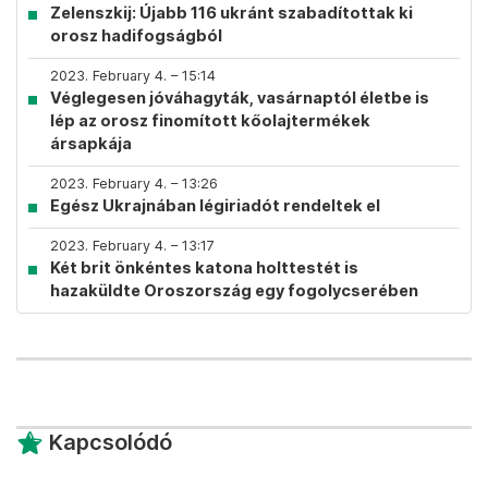
Zelenszkij: Újabb 116 ukránt szabadítottak ki
orosz hadifogságból
2023. February 4. – 15:14
Véglegesen jóváhagyták, vasárnaptól életbe is
lép az orosz finomított kőolajtermékek
ársapkája
2023. February 4. – 13:26
Egész Ukrajnában légiriadót rendeltek el
2023. February 4. – 13:17
Két brit önkéntes katona holttestét is
hazaküldte Oroszország egy fogolycserében
Kapcsolódó