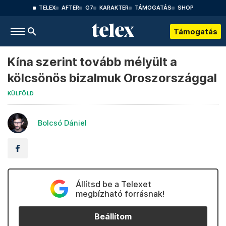
TELEX
AFTER
G7
KARAKTER
TÁMOGATÁS
SHOP
Támogatás
Kína szerint tovább mélyült a
kölcsönös bizalmuk Oroszországgal
KÜLFÖLD
Bolcsó Dániel
Állítsd be a Telexet
megbízható forrásnak!
Beállítom