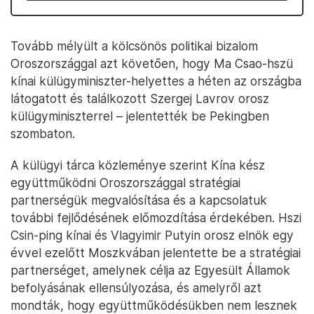
Tovább mélyült a kölcsönös politikai bizalom
Oroszországgal azt követően, hogy Ma Csao-hszü
kínai külügyminiszter-helyettes a héten az országba
látogatott és találkozott Szergej Lavrov orosz
külügyminiszterrel – jelentették be Pekingben
szombaton.
A külügyi tárca közleménye szerint Kína kész
együttműködni Oroszországgal stratégiai
partnerségük megvalósítása és a kapcsolatuk
további fejlődésének előmozdítása érdekében. Hszi
Csin-ping kínai és Vlagyimir Putyin orosz elnök egy
évvel ezelőtt Moszkvában jelentette be a stratégiai
partnerséget, amelynek célja az Egyesült Államok
befolyásának ellensúlyozása, és amelyről azt
mondták, hogy együttműködésükben nem lesznek