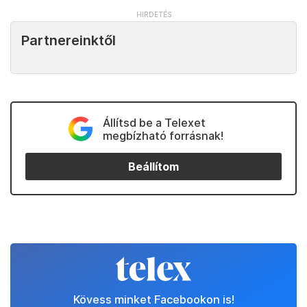
Partnereinktől
Állítsd be a Telexet
megbízható forrásnak!
Beállítom
Kövess minket Facebookon is!