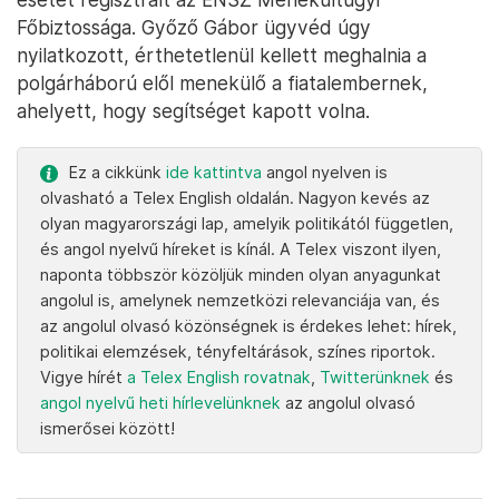
Főbiztossága. Győző Gábor ügyvéd úgy
nyilatkozott, érthetetlenül kellett meghalnia a
polgárháború elől menekülő a fiatalembernek,
ahelyett, hogy segítséget kapott volna.
Ez a cikkünk
ide kattintva
angol nyelven is
olvasható a Telex English oldalán. Nagyon kevés az
olyan magyarországi lap, amelyik politikától független,
és angol nyelvű híreket is kínál. A Telex viszont ilyen,
naponta többször közöljük minden olyan anyagunkat
angolul is, amelynek nemzetközi relevanciája van, és
az angolul olvasó közönségnek is érdekes lehet: hírek,
politikai elemzések, tényfeltárások, színes riportok.
Vigye hírét
a Telex English rovatnak
,
Twitterünknek
és
angol nyelvű heti hírlevelünknek
az angolul olvasó
ismerősei között!