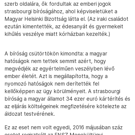
szerb oldalára, ők fordultak az emberi jogok
strasbourgi bíróságához, ahol képviseletüket a
Magyar Helsinki Bizottság látta el. (Az iraki családot
ezután kimentették, az édesanyát és gyermekeit
kihűlés veszélye miatt kórházban kezelték.)
A bíróság csütörtökön kimondta: a magyar
hatóságok nem tettek semmit azért, hogy
megvédjék az egyértelműen veszélyben lévő
ember életét. Azt is megállapította, hogy a
nyomozó hatóságok nem derítették fel
kellőképpen az ügy körülményeit. A strasbourgi
bíróság a magyar államot 34 ezer euró kártérítés és
az eljárás költségeinek megfizetésére kötelezte az
áldozat testvérének.
Ez az eset nem volt egyedi, 2016 májusában száz
esetet regisztrált az ENSZ Menekültügyi