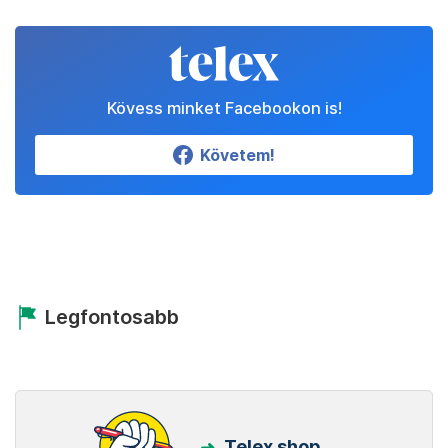
Kövess minket Facebookon is!
Követem!
Legfontosabb
Telex shop