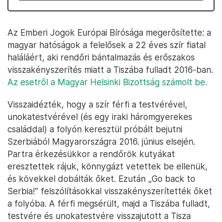
Az Emberi Jogok Európai Bírósága megerősítette: a
magyar hatóságok a felelősek a 22 éves szír fiatal
haláláért, aki rendőri bántalmazás és erőszakos
visszakényszerítés miatt a Tiszába fulladt 2016-ban.
Az esetről a Magyar Helsinki Bizottság számolt be.
Visszaidézték, hogy a szír férfi a testvérével,
unokatestvérével (és egy iraki háromgyerekes
családdal) a folyón keresztül próbált bejutni
Szerbiából Magyarországra 2016. június elsején.
Partra érkezésükkor a rendőrök kutyákat
eresztettek rájuk, könnygázt vetettek be ellenük,
és kövekkel dobálták őket. Ezután „Go back to
Serbia!” felszólításokkal visszakényszerítették őket
a folyóba. A férfi megsérült, majd a Tiszába fulladt,
testvére és unokatestvére visszajutott a Tisza