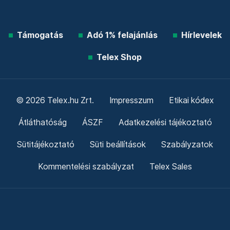
Támogatás
Adó 1% felajánlás
Hírlevelek
Telex Shop
© 2026 Telex.hu Zrt.
Impresszum
Etikai kódex
Átláthatóság
ÁSZF
Adatkezelési tájékoztató
Sütitájékoztató
Süti beállítások
Szabályzatok
Kommentelési szabályzat
Telex Sales