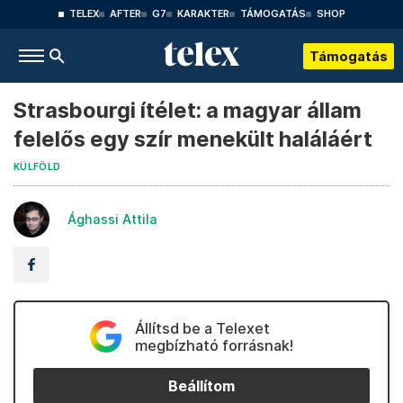
TELEX
AFTER
G7
KARAKTER
TÁMOGATÁS
SHOP
Támogatás
Strasbourgi ítélet: a magyar állam
felelős egy szír menekült haláláért
KÜLFÖLD
Ághassi Attila
Állítsd be a Telexet
megbízható forrásnak!
Beállítom