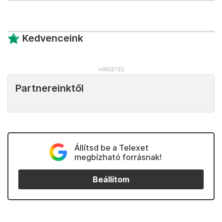
Kedvenceink
Partnereinktől
Állítsd be a Telexet
megbízható forrásnak!
Beállítom