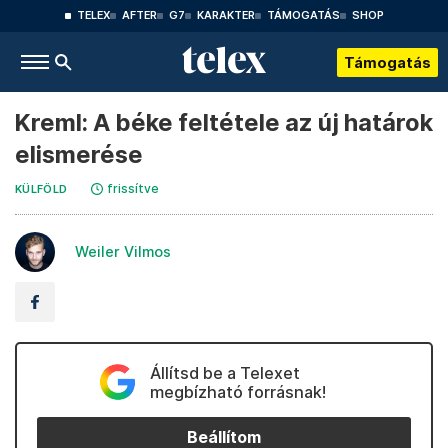
TELEX
AFTER
G7
KARAKTER
TÁMOGATÁS
SHOP
Támogatás
Kreml: A béke feltétele az új határok
elismerése
frissítve
KÜLFÖLD
Weiler Vilmos
Állítsd be a Telexet
megbízható forrásnak!
Beállítom