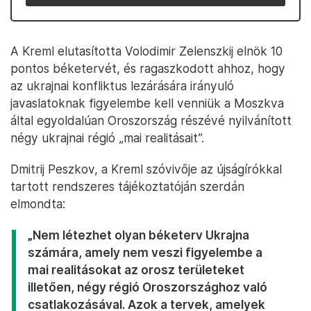
A Kreml elutasította Volodimir Zelenszkij elnök 10
pontos béketervét, és ragaszkodott ahhoz, hogy
az ukrajnai konfliktus lezárására irányuló
javaslatoknak figyelembe kell venniük a Moszkva
által egyoldalúan Oroszország részévé nyilvánított
négy ukrajnai régió „mai realitásait”.
Dmitrij Peszkov, a Kreml szóvivője az újságírókkal
tartott rendszeres tájékoztatóján szerdán
elmondta:
„Nem létezhet olyan béketerv Ukrajna
számára, amely nem veszi figyelembe a
mai realitásokat az orosz területeket
illetően, négy régió Oroszországhoz való
csatlakozásával. Azok a tervek, amelyek