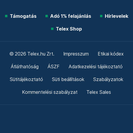
Támogatás
Adó 1% felajánlás
Hírlevelek
Telex Shop
© 2026 Telex.hu Zrt.
Impresszum
Etikai kódex
Átláthatóság
ÁSZF
Adatkezelési tájékoztató
Sütitájékoztató
Süti beállítások
Szabályzatok
Kommentelési szabályzat
Telex Sales