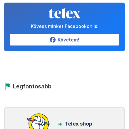
Kövess minket Facebookon is!
Követem!
Legfontosabb
Telex shop