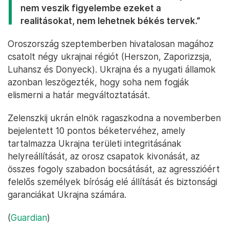
nem veszik figyelembe ezeket a
realitásokat, nem lehetnek békés tervek.”
Oroszország szeptemberben hivatalosan magához
csatolt négy ukrajnai régiót (Herszon, Zaporizzsja,
Luhansz és Donyeck). Ukrajna és a nyugati államok
azonban leszögezték, hogy soha nem fogják
elismerni a határ megváltoztatását.
Zelenszkij ukrán elnök ragaszkodna a novemberben
bejelentett 10 pontos béketervéhez, amely
tartalmazza Ukrajna területi integritásának
helyreállítását, az orosz csapatok kivonását, az
összes fogoly szabadon bocsátását, az agresszióért
felelős személyek bíróság elé állítását és biztonsági
garanciákat Ukrajna számára.
(
Guardian
)