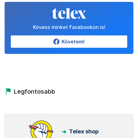
Kövess minket Facebookon is!
Követem!
Legfontosabb
Telex shop