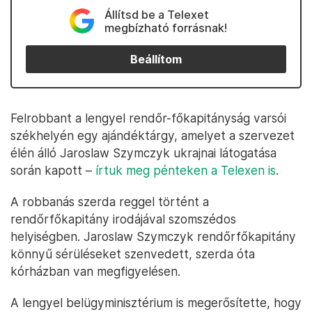
Állítsd be a Telexet
megbízható forrásnak!
Beállítom
Felrobbant a lengyel rendőr-főkapitányság varsói
székhelyén egy ajándéktárgy, amelyet a szervezet
élén álló Jaroslaw Szymczyk ukrajnai látogatása
során kapott –
írtuk meg pénteken a Telexen is
.
A robbanás szerda reggel történt a
rendőrfőkapitány irodájával szomszédos
helyiségben. Jaroslaw Szymczyk rendőrfőkapitány
könnyű sérüléseket szenvedett, szerda óta
kórházban van megfigyelésen.
A lengyel belügyminisztérium is megerősítette, hogy