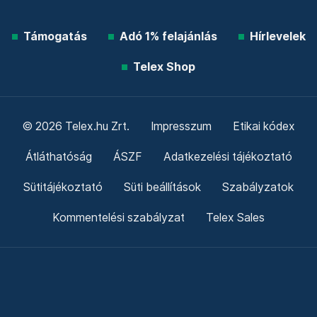
Támogatás
Adó 1% felajánlás
Hírlevelek
Telex Shop
© 2026 Telex.hu Zrt.
Impresszum
Etikai kódex
Átláthatóság
ÁSZF
Adatkezelési tájékoztató
Sütitájékoztató
Süti beállítások
Szabályzatok
Kommentelési szabályzat
Telex Sales