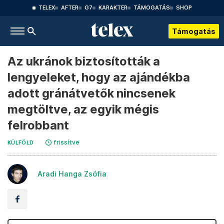
TELEX
AFTER
G7
KARAKTER
TÁMOGATÁS
SHOP
Támogatás
Az ukránok biztosították a
lengyeleket, hogy az ajándékba
adott gránátvetők nincsenek
megtöltve, az egyik mégis
felrobbant
frissítve
KÜLFÖLD
Aradi Hanga Zsófia