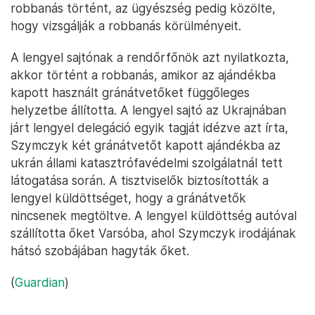
robbanás történt, az ügyészség pedig közölte,
hogy vizsgálják a robbanás körülményeit.
A lengyel sajtónak a rendőrfőnök azt nyilatkozta,
akkor történt a robbanás, amikor az ajándékba
kapott használt gránátvetőket függőleges
helyzetbe állította. A lengyel sajtó az Ukrajnában
járt lengyel delegáció egyik tagját idézve azt írta,
Szymczyk két gránátvetőt kapott ajándékba az
ukrán állami katasztrófavédelmi szolgálatnál tett
látogatása során. A tisztviselők biztosították a
lengyel küldöttséget, hogy a gránátvetők
nincsenek megtöltve. A lengyel küldöttség autóval
szállította őket Varsóba, ahol Szymczyk irodájának
hátsó szobájában hagyták őket.
(
Guardian
)