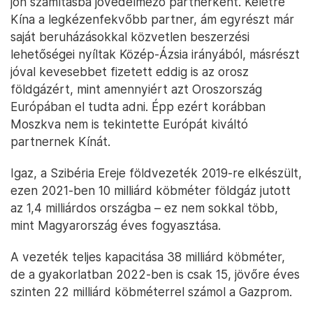
jön számításba jövedelmező partnerként. Keletre
Kína a legkézenfekvőbb partner, ám egyrészt már
saját beruházásokkal közvetlen beszerzési
lehetőségei nyíltak Közép-Ázsia irányából, másrészt
jóval kevesebbet fizetett eddig is az orosz
földgázért, mint amennyiért azt Oroszország
Európában el tudta adni. Épp ezért korábban
Moszkva nem is tekintette Európát kiváltó
partnernek Kínát.
Igaz, a Szibéria Ereje földvezeték 2019-re elkészült,
ezen 2021-ben 10 milliárd köbméter földgáz jutott
az 1,4 milliárdos országba – ez nem sokkal több,
mint Magyarország éves fogyasztása.
A vezeték teljes kapacitása 38 milliárd köbméter,
de a gyakorlatban 2022-ben is csak 15, jövőre éves
szinten 22 milliárd köbméterrel számol a Gazprom.