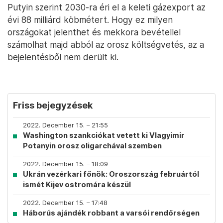
Putyin szerint 2030-ra éri el a keleti gázexport az
évi 88 milliárd köbmétert. Hogy ez milyen
országokat jelenthet és mekkora bevétellel
számolhat majd abból az orosz költségvetés, az a
bejelentésből nem derült ki.
Friss bejegyzések
2022. December 15. – 21:55
Washington szankciókat vetett ki Vlagyimir
Potanyin orosz oligarchával szemben
2022. December 15. – 18:09
Ukrán vezérkari főnök: Oroszország februártól
ismét Kijev ostromára készül
2022. December 15. – 17:48
Háborús ajándék robbant a varsói rendőrségen