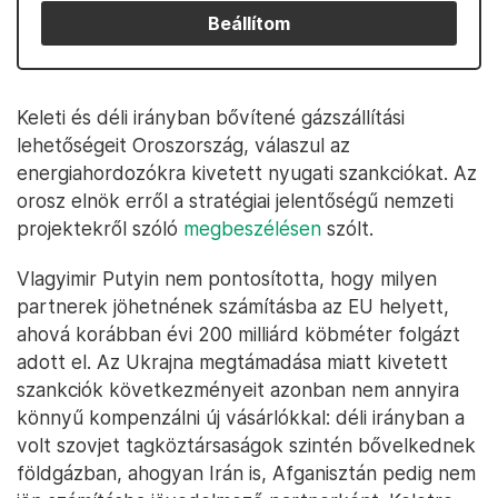
Beállítom
Keleti és déli irányban bővítené gázszállítási
lehetőségeit Oroszország, válaszul az
energiahordozókra kivetett nyugati szankciókat. Az
orosz elnök erről a stratégiai jelentőségű nemzeti
projektekről szóló
megbeszélésen
szólt.
Vlagyimir Putyin nem pontosította, hogy milyen
partnerek jöhetnének számításba az EU helyett,
ahová korábban évi 200 milliárd köbméter folgázt
adott el. Az Ukrajna megtámadása miatt kivetett
szankciók következményeit azonban nem annyira
könnyű kompenzálni új vásárlókkal: déli irányban a
volt szovjet tagköztársaságok szintén bővelkednek
földgázban, ahogyan Irán is, Afganisztán pedig nem