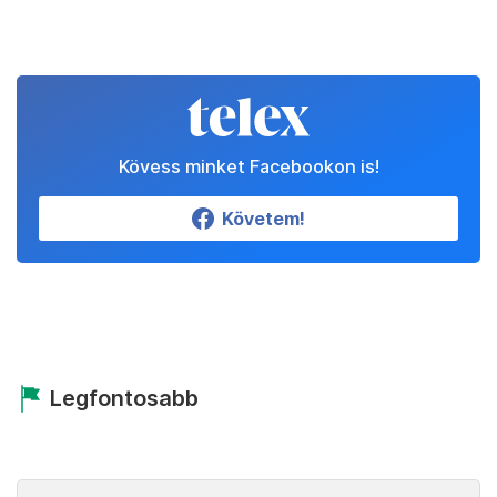
Kövess minket Facebookon is!
Követem!
Legfontosabb