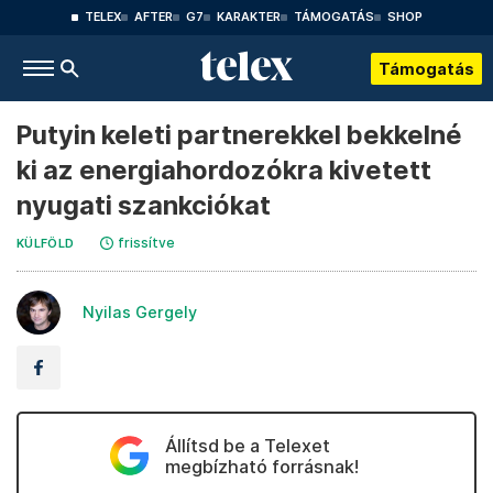
TELEX
AFTER
G7
KARAKTER
TÁMOGATÁS
SHOP
Támogatás
Putyin keleti partnerekkel bekkelné
ki az energiahordozókra kivetett
nyugati szankciókat
frissítve
KÜLFÖLD
Nyilas Gergely
Állítsd be a Telexet
megbízható forrásnak!