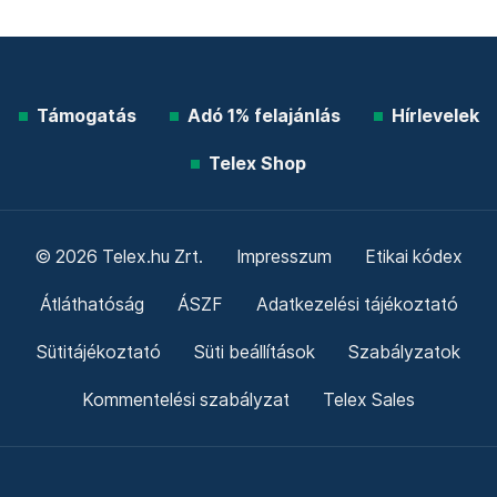
Támogatás
Adó 1% felajánlás
Hírlevelek
Telex Shop
© 2026 Telex.hu Zrt.
Impresszum
Etikai kódex
Átláthatóság
ÁSZF
Adatkezelési tájékoztató
Sütitájékoztató
Süti beállítások
Szabályzatok
Kommentelési szabályzat
Telex Sales