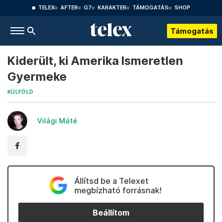
TELEX
AFTER
G7
KARAKTER
TÁMOGATÁS
SHOP
Támogatás
Kiderült, ki Amerika Ismeretlen
Gyermeke
KÜLFÖLD
Világi Máté
Állítsd be a Telexet
megbízható forrásnak!
Beállítom