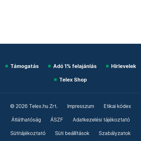
Támogatás
Adó 1% felajánlás
Hírlevelek
Telex Shop
© 2026 Telex.hu Zrt.
Impresszum
Etikai kódex
Átláthatóság
ÁSZF
Adatkezelési tájékoztató
Sütitájékoztató
Süti beállítások
Szabályzatok