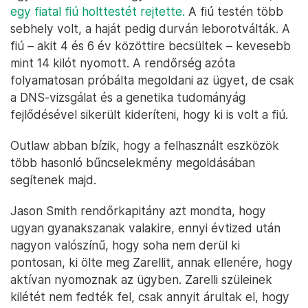
egy fiatal fiú holttestét rejtette.
A fiú testén több
sebhely volt, a haját pedig durván leborotválták. A
fiú – akit 4 és 6 év közöttire becsültek – kevesebb
mint 14 kilót nyomott. A rendőrség azóta
folyamatosan próbálta megoldani az ügyet, de csak
a DNS-vizsgálat és a genetika tudományág
fejlődésével sikerült kideríteni, hogy ki is volt a fiú.
Outlaw abban bízik, hogy a felhasznált eszközök
több hasonló bűncselekmény megoldásában
segítenek majd.
Jason Smith rendőrkapitány azt mondta, hogy
ugyan gyanakszanak valakire, ennyi évtized után
nagyon valószínű, hogy soha nem derül ki
pontosan, ki ölte meg Zarellit, annak ellenére, hogy
aktívan nyomoznak az ügyben. Zarelli szüleinek
kilétét nem fedték fel, csak annyit árultak el, hogy