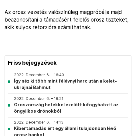
Az orosz vezetés valószínűleg megpróbálja majd
beazonosítani a támadásért felelős orosz tiszteket,
akik súlyos retorzióra számíthatnak.
Friss bejegyzések
2022. December 6. – 16:40
Így néz ki több mint félévnyi harc után a kelet-
ukrajnai Bahmut
2022. December 6. – 16:21
Oroszország hetekkel ezelőtt kifogyhatott az
öngyilkos drónokból
2022. December 6. – 14:13
Kibertámadás ért egy állami tulajdonban lévő
orosz bankot