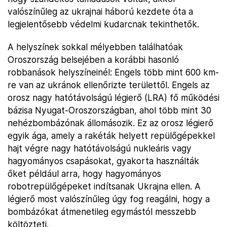
valószínűleg az ukrajnai háború kezdete óta a
legjelentősebb védelmi kudarcnak tekinthetők.
A helyszínek sokkal mélyebben találhatóak
Oroszország belsejében a korábbi hasonló
robbanások helyszíneinél: Engels több mint 600 km-
re van az ukránok ellenőrizte területtől. Engels az
orosz nagy hatótávolságú légierő (LRA) fő működési
bázisa Nyugat-Oroszországban, ahol több mint 30
nehézbombázónak állomásozik. Ez az orosz légierő
egyik ága, amely a rakéták helyett repülőgépekkel
hajt végre nagy hatótávolságú nukleáris vagy
hagyományos csapásokat, gyakorta használták
őket például arra, hogy hagyományos
robotrepülőgépeket indítsanak Ukrajna ellen. A
légierő most valószínűleg úgy fog reagálni, hogy a
bombázókat átmenetileg egymástól messzebb
költözteti.