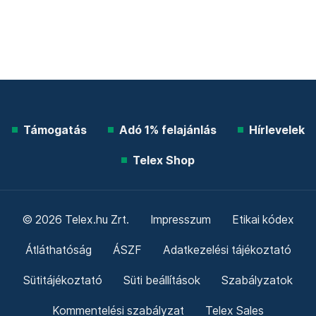
Támogatás
Adó 1% felajánlás
Hírlevelek
Telex Shop
© 2026 Telex.hu Zrt.
Impresszum
Etikai kódex
Átláthatóság
ÁSZF
Adatkezelési tájékoztató
Sütitájékoztató
Süti beállítások
Szabályzatok
Kommentelési szabályzat
Telex Sales