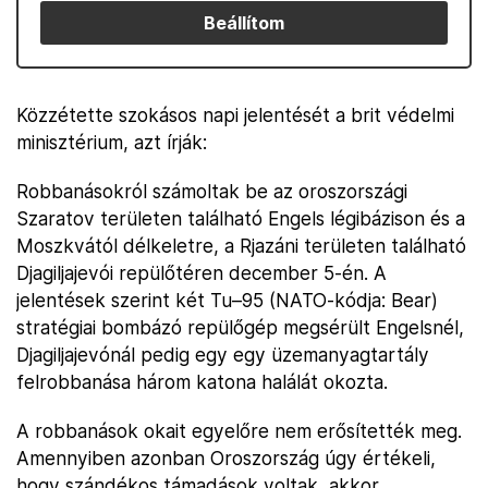
Beállítom
Közzétette szokásos napi jelentését a brit védelmi
minisztérium, azt írják:
Robbanásokról számoltak be az oroszországi
Szaratov területen található Engels légibázison és a
Moszkvától délkeletre, a Rjazáni területen található
Djagiljajevói repülőtéren december 5-én. A
jelentések szerint két Tu–95 (NATO-kódja: Bear)
stratégiai bombázó repülőgép megsérült Engelsnél,
Djagiljajevónál pedig egy egy üzemanyagtartály
felrobbanása három katona halálát okozta.
A robbanások okait egyelőre nem erősítették meg.
Amennyiben azonban Oroszország úgy értékeli,
hogy szándékos támadások voltak, akkor