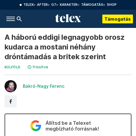
TELEX
AFTER
G7
KARAKTER
TÁMOGATÁS
SHOP
Támogatás
A háború eddigi legnagyobb orosz
kudarca a mostani néhány
dróntámadás a britek szerint
frissítve
KÜLFÖLD
Bakró-Nagy Ferenc
Állítsd be a Telexet
megbízható forrásnak!