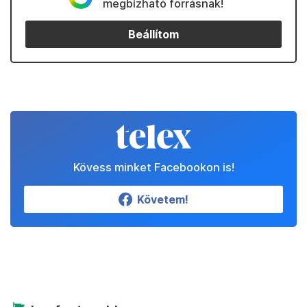
megbízható forrásnak!
Beállítom
Kövess minket Facebookon is!
Követem!