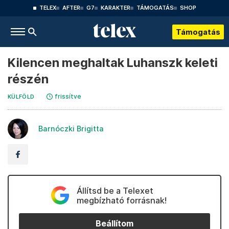
TELEX
AFTER
G7
KARAKTER
TÁMOGATÁS
SHOP
Támogatás
Kilencen meghaltak Luhanszk keleti
részén
frissítve
KÜLFÖLD
Barnóczki Brigitta
Állítsd be a Telexet
megbízható forrásnak!
Beállítom