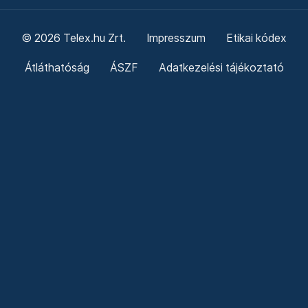
© 2026 Telex.hu Zrt.
Impresszum
Etikai kódex
Átláthatóság
ÁSZF
Adatkezelési tájékoztató
Sütitájékoztató
Süti beállítások
Szabályzatok
Kommentelési szabályzat
Telex Sales