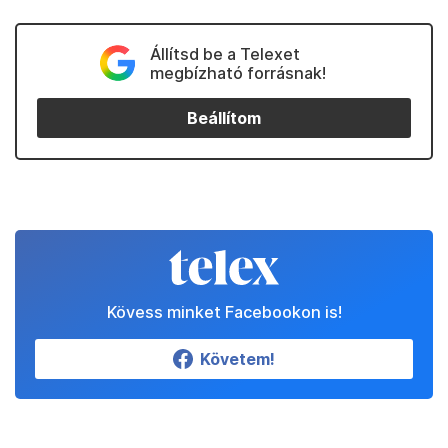
Állítsd be a Telexet
megbízható forrásnak!
Beállítom
Kövess minket Facebookon is!
Követem!