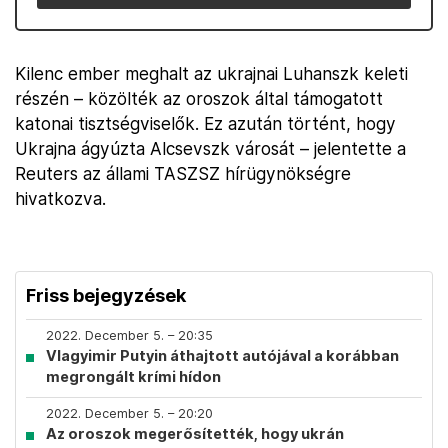
Kilenc ember meghalt az ukrajnai Luhanszk keleti
részén – közölték az oroszok által támogatott
katonai tisztségviselők. Ez azután történt, hogy
Ukrajna ágyúzta Alcsevszk városát – jelentette a
Reuters az állami TASZSZ hírügynökségre
hivatkozva.
Friss bejegyzések
2022. December 5. – 20:35
Vlagyimir Putyin áthajtott autójával a korábban
megrongált krími hídon
2022. December 5. – 20:20
Az oroszok megerősítették, hogy ukrán