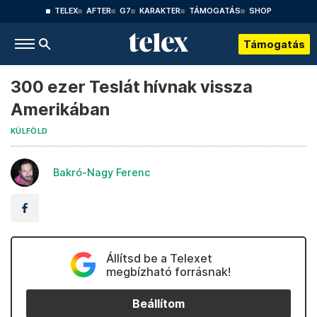
TELEX
AFTER
G7
KARAKTER
TÁMOGATÁS
SHOP
Támogatás
300 ezer Teslát hívnak vissza
Amerikában
KÜLFÖLD
Bakró-Nagy Ferenc
Állítsd be a Telexet
megbízható forrásnak!
Beállítom