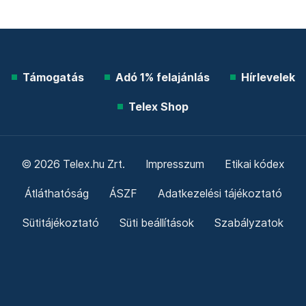
Támogatás
Adó 1% felajánlás
Hírlevelek
Telex Shop
© 2026 Telex.hu Zrt.
Impresszum
Etikai kódex
Átláthatóság
ÁSZF
Adatkezelési tájékoztató
Sütitájékoztató
Süti beállítások
Szabályzatok
Kommentelési szabályzat
Telex Sales