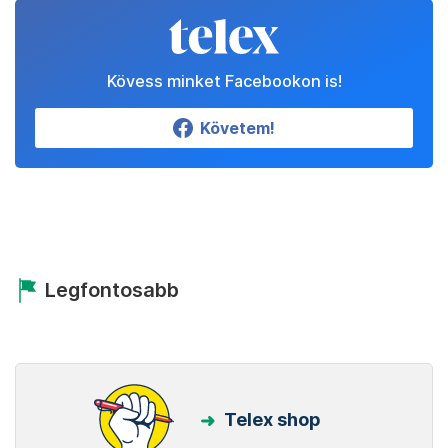
Kövess minket Facebookon is!
Követem!
Legfontosabb
Telex shop