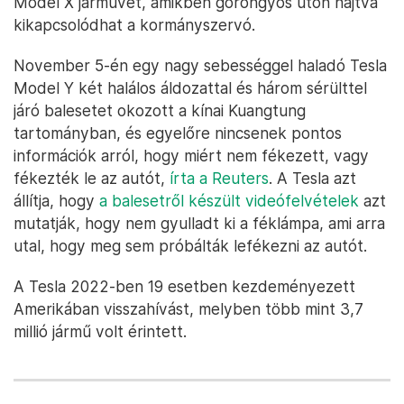
Model X járművet, amikben göröngyös úton hajtva
kikapcsolódhat a kormányszervó.
November 5-én egy nagy sebességgel haladó Tesla
Model Y két halálos áldozattal és három sérülttel
járó balesetet okozott a kínai Kuangtung
tartományban, és egyelőre nincsenek pontos
információk arról, hogy miért nem fékezett, vagy
fékezték le az autót,
írta a Reuters
. A Tesla azt
állítja, hogy
a balesetről készült videófelvételek
azt
mutatják, hogy nem gyulladt ki a féklámpa, ami arra
utal, hogy meg sem próbálták lefékezni az autót.
A Tesla 2022-ben 19 esetben kezdeményezett
Amerikában visszahívást, melyben több mint 3,7
millió jármű volt érintett.