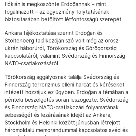
fiókján is megköszönte Erdoğannak – mint
fogalmazott – az egyezmény folytatásának
biztosításában betöltött létfontosságú szerepét.
Ankara tájékoztatása szerint Erdoğan és
Stoltenberg találkozóján szó volt még az orosz-
ukrán háborúról, Törökország és Görögország
kapcsolatáról, valamint Svédország és Finnország
NATO-csatlakozásáról.
Törökország aggályosnak találja Svédország és
Finnország terrorizmus elleni harcát és kéréseket
intézett hozzájuk ez ügyben. Erdoğan a témában a
pénteki beszélgetés során leszögezte: Svédország
és Finnország NATO-csatlakozási folyamatának
sebességét és lezárásának idejét az Ankara,
Stockholm és Helsinki között júniusban létrejött
háromoldalú memorandummal kapcsolatos svéd és