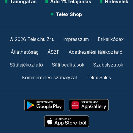
Támogatás
Adó 1% felajánlás
Hírlevelek
Telex Shop
© 2026 Telex.hu Zrt.
Impresszum
Etikai kódex
Átláthatóság
ÁSZF
Adatkezelési tájékoztató
Sütitájékoztató
Süti beállítások
Szabályzatok
Kommentelési szabályzat
Telex Sales