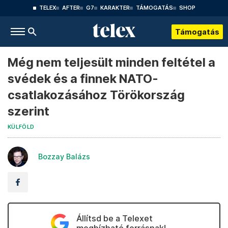
TELEX
AFTER
G7
KARAKTER
TÁMOGATÁS
SHOP
Támogatás
Még nem teljesült minden feltétel a
svédek és a finnek NATO-
csatlakozásához Törökország
szerint
KÜLFÖLD
Bozzay Balázs
Állítsd be a Telexet