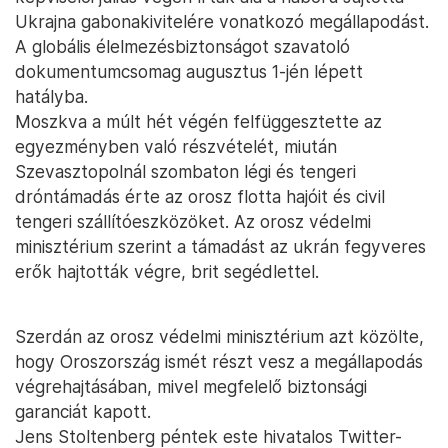
Ukrajna gabonakivitelére vonatkozó megállapodást.
A globális élelmezésbiztonságot szavatoló
dokumentumcsomag augusztus 1-jén lépett
hatályba.
Moszkva a múlt hét végén felfüggesztette az
egyezményben való részvételét, miután
Szevasztopolnál szombaton légi és tengeri
dróntámadás érte az orosz flotta hajóit és civil
tengeri szállítóeszközöket. Az orosz védelmi
minisztérium szerint a támadást az ukrán fegyveres
erők hajtották végre, brit segédlettel.
Szerdán az orosz védelmi minisztérium azt közölte,
hogy Oroszország ismét részt vesz a megállapodás
végrehajtásában, mivel megfelelő biztonsági
garanciát kapott.
Jens Stoltenberg péntek este hivatalos Twitter-