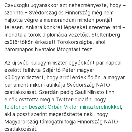
Cavusoglu ugyanakkor azt nehezményezte, hogy –
szerinte – Svédország és Finnország még nem
hajtotta végre a memorandum minden pontját
teljesen. Ankara konkrét lépéseket szeretne látni –
mondta a török diplomácia vezetője. Stoltenberg
csütörtökön érkezett Törökországba, ahol
háromnapos hivatalos látogatást tesz.
Az új svéd külügyminiszter egyébként pár nappal
ezelőtt felhívta Szijjártó Péter magyar
külügyminisztert, hogy arról érdeklődjön, a magyar
parlament mikor ratifikálja Svédország NATO-
csatlakozását. Szerdán pedig Sauli Niinistö finn
elnök osztotta meg a Twitter-oldalán, hogy
telefonon beszélt Orbán Viktor miniszterelnökkel
,
aki a poszt szerint megerősítette neki, hogy
Magyarország támogatni fogja Finnország NATO-
csatlakozását.