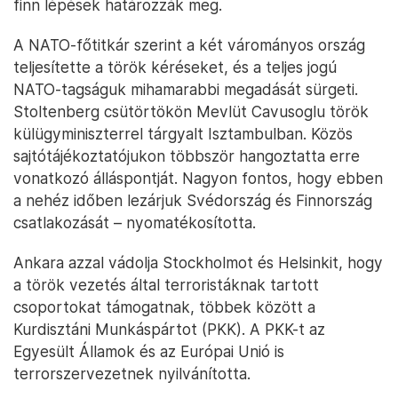
finn lépések határozzák meg.
A NATO-főtitkár szerint a két várományos ország
teljesítette a török kéréseket, és a teljes jogú
NATO-tagságuk mihamarabbi megadását sürgeti.
Stoltenberg csütörtökön Mevlüt Cavusoglu török
külügyminiszterrel tárgyalt Isztambulban. Közös
sajtótájékoztatójukon többször hangoztatta erre
vonatkozó álláspontját. Nagyon fontos, hogy ebben
a nehéz időben lezárjuk Svédország és Finnország
csatlakozását – nyomatékosította.
Ankara azzal vádolja Stockholmot és Helsinkit, hogy
a török vezetés által terroristáknak tartott
csoportokat támogatnak, többek között a
Kurdisztáni Munkáspártot (PKK). A PKK-t az
Egyesült Államok és az Európai Unió is
terrorszervezetnek nyilvánította.