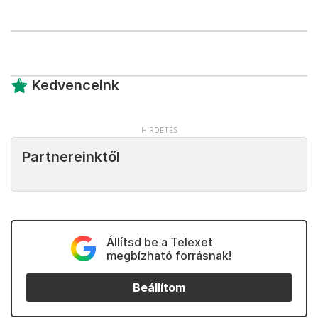
Kedvenceink
Partnereinktől
Állítsd be a Telexet
megbízható forrásnak!
Beállítom