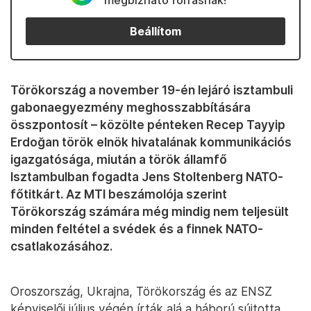
megbízható forrásnak!
Beállítom
Törökország a november 19-én lejáró isztambuli
gabonaegyezmény meghosszabbítására
összpontosít – közölte pénteken Recep Tayyip
Erdoğan török elnök hivatalának kommunikációs
igazgatósága, miután a török államfő
Isztambulban fogadta Jens Stoltenberg NATO-
főtitkárt. Az MTI beszámolója szerint
Törökország számára még mindig nem teljesült
minden feltétel a svédek és a finnek NATO-
csatlakozásához.
Oroszország, Ukrajna, Törökország és az ENSZ
képviselői július végén írták alá a háború sújtotta