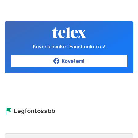
Kövess minket Facebookon is!
Követem!
Legfontosabb