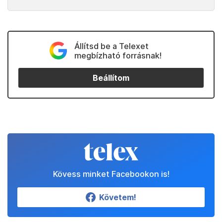
Állítsd be a Telexet
megbízható forrásnak!
Beállítom
Kövess minket Facebookon is!
Követem!