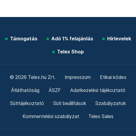
Támogatás
Adó 1% felajánlás
Hírlevelek
Telex Shop
© 2026 Telex.hu Zrt.
Impresszum
Etikai kódex
Átláthatóság
ÁSZF
Adatkezelési tájékoztató
Sütitájékoztató
Süti beállítások
Szabályzatok
Kommentelési szabályzat
Telex Sales