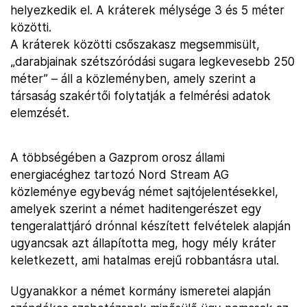
helyezkedik el. A kráterek mélysége 3 és 5 méter
közötti.
A kráterek közötti csőszakasz megsemmisült,
„darabjainak szétszóródási sugara legkevesebb 250
méter” – áll a közleményben, amely szerint a
társaság szakértői folytatják a felmérési adatok
elemzését.
A többségében a Gazprom orosz állami
energiacéghez tartozó Nord Stream AG
közleménye egybevág német sajtójelentésekkel,
amelyek szerint a német haditengerészet egy
tengeralattjáró drónnal készített felvételek alapján
ugyancsak azt állapította meg, hogy mély kráter
keletkezett, ami hatalmas erejű robbantásra utal.
Ugyanakkor a német kormány ismeretei alapján