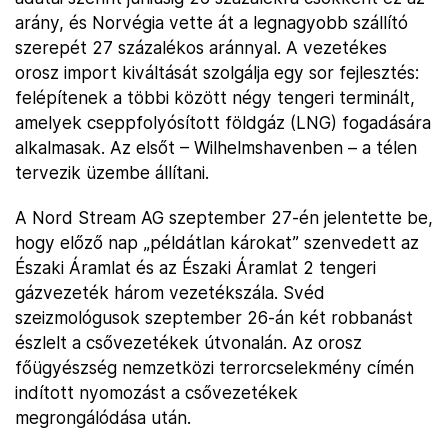
arány, és Norvégia vette át a legnagyobb szállító
szerepét 27 százalékos aránnyal. A vezetékes
orosz import kiváltását szolgálja egy sor fejlesztés:
felépítenek a többi között négy tengeri terminált,
amelyek cseppfolyósított földgáz (LNG) fogadására
alkalmasak. Az elsőt – Wilhelmshavenben – a télen
tervezik üzembe állítani.
A Nord Stream AG szeptember 27-én jelentette be,
hogy előző nap „példátlan károkat” szenvedett az
Északi Áramlat és az Északi Áramlat 2 tengeri
gázvezeték három vezetékszála. Svéd
szeizmológusok szeptember 26-án két robbanást
észlelt a csővezetékek útvonalán. Az orosz
főügyészség nemzetközi terrorcselekmény címén
indított nyomozást a csővezetékek
megrongálódása után.