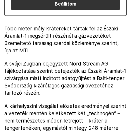
Beállítom
Több méter mély krátereket tártak fel az Északi
Áramlat-1 megsérült részénél a gázvezetéket
üzemeltető társaság szerdai közleménye szerint,
írja az MTI.
A svájci Zugban bejegyzett Nord Stream AG
tájékoztatása szerint befejezték az Északi Áramlat-1
szivárgása miatt indított adatgyűjtést a Balti-tenger
Svédország kizárólagos gazdasági övezetéhez
tartozó részén.
A kárhelyszíni vizsgálat előzetes eredményei szerint
a vezeték mentén keletkezett két „technogén” –
nem természetes módon létrejött – kráter a
tengerfenéken, egymástól mintegy 248 méterre