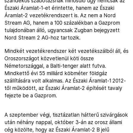
szándékos szabotázsnak minősülő ügy nemcsak az
Északi Áramlat-1-et érintette, hanem az Északi
Áramlat-2 vezetékrendszert is. Az nem a Nord
Stream AG, hanem a 100 százalékban a Gazprom
tulajdonában álló, ugyancsak Zugban bejegyzett
Nord Stream 2 AG-hoz tartozik.
Mindkét vezetékrendszer két vezetékszálból áll, és
Oroszországot közvetlenül köti össze
Németországgal, a Balti-tenger alatt futva.
Mindkettő évi 55 milliárd köbméter földgáz
szállítására volt alkalmas. Az Északi Áramlat-1 2012-
től működött, az Északi Áramlat-2 építését tavaly
fejezte be a Gazprom.
A szeptember végi, tisztázatlan hátterű szivárgások
után néhány nappal, október 3-án az orosz állami
cég közölte, hogy az Északi Áramlat-2 B jelű