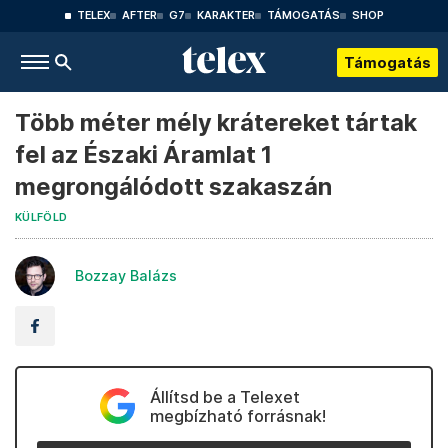
TELEX
AFTER
G7
KARAKTER
TÁMOGATÁS
SHOP
Támogatás
Több méter mély krátereket tártak
fel az Északi Áramlat 1
megrongálódott szakaszán
KÜLFÖLD
Bozzay Balázs
Állítsd be a Telexet
megbízható forrásnak!