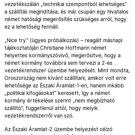
vezetékszálán „technikai szempontból lehetséges”
a szállítás megindítása, és már csupán egy hivatalos
német hatósági megerősítés szükséges arról, hogy
ez a lehetőség fennáll.
„Nice try” (ügyes próbálkozás) – reagált másnapi
tájékoztatóján Christiane Hoffmann német
helyettes kormányszóvivő, megerősítve, hogy a
német kormány továbbra sem tervezi a 2-es
vezetékrendszer üzembe helyezését. Mint mondta,
Oroszország nem kívánt szállítani, amikor volt erre
lehetősége az Északi Áramlat-1-en, hanem inkább
„politikai kifogásokat” keresett, így a német
kormány értékelése szerint „nem megbízható
szállító”, függetlenül attól, hogy melyik
vezetékrendszerről van szó.
Az Északi Áramlat-2 üzembe helyezést célzó