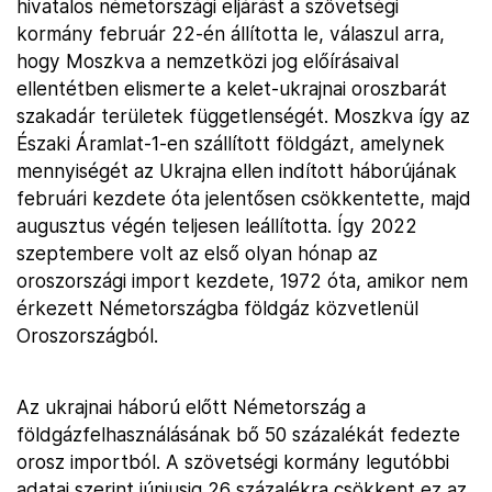
hivatalos németországi eljárást a szövetségi
kormány február 22-én állította le, válaszul arra,
hogy Moszkva a nemzetközi jog előírásaival
ellentétben elismerte a kelet-ukrajnai oroszbarát
szakadár területek függetlenségét. Moszkva így az
Északi Áramlat-1-en szállított földgázt, amelynek
mennyiségét az Ukrajna ellen indított háborújának
februári kezdete óta jelentősen csökkentette, majd
augusztus végén teljesen leállította. Így 2022
szeptembere volt az első olyan hónap az
oroszországi import kezdete, 1972 óta, amikor nem
érkezett Németországba földgáz közvetlenül
Oroszországból.
Az ukrajnai háború előtt Németország a
földgázfelhasználásának bő 50 százalékát fedezte
orosz importból. A szövetségi kormány legutóbbi
adatai szerint júniusig 26 százalékra csökkent ez az