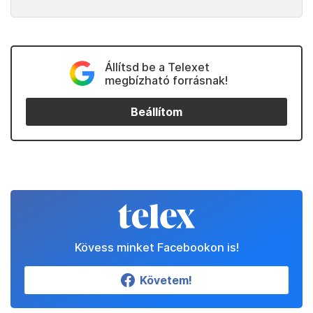
Állítsd be a Telexet
megbízható forrásnak!
Beállítom
Kövess minket Facebookon is!
Követem!