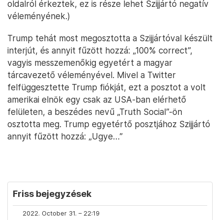
oldalról érkeztek, ez is része lehet Szijjártó negatív
véleményének.)
Trump tehát most megosztotta a Szijjártóval készült
interjút, és annyit fűzött hozzá: „100% correct”,
vagyis messzemenőkig egyetért a magyar
tárcavezető véleményével. Mivel a Twitter
felfüggesztette Trump fiókját, ezt a posztot a volt
amerikai elnök egy csak az USA-ban elérhető
felületen, a beszédes nevű „Truth Social”-ön
osztotta meg. Trump egyetértő posztjához Szijjártó
annyit fűzött hozzá: „Ugye…”
Friss bejegyzések
2022. October 31. – 22:19