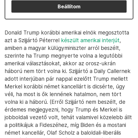
Beállítom
Donald Trump korábbi amerikai elnök megosztotta
azt a Szijjártó Péterrel
készült amerikai interjút
,
amiben a magyar külügyminiszter arról beszélt,
szerinte ha Trump megnyerte volna a legutóbbi
amerikai választásokat, akkor az orosz-ukrán
háború nem tört volna ki. Szijjártó a Daily Callernek
adott interjúban pár nappal ezelőtt Trump mellett
Merkel korábbi német kancellárt is dicsérte, úgy
véli, ha most is ők lennének hatalmon, nem tört
volna ki a háború. (Erről Szijjártó nem beszélt, de
érdemes megjegyezni, hogy Trump és Merkel is
jobboldali vezető volt, tehát valamivel közelebb állt
a politikájuk a Fideszéhez, míg Biden és a mostani
német kancellár, Olaf Scholz a baloldali-liberális