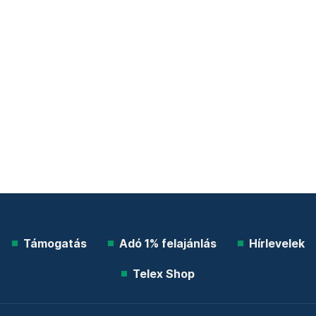
Támogatás
Adó 1% felajánlás
Hírlevelek
Telex Shop