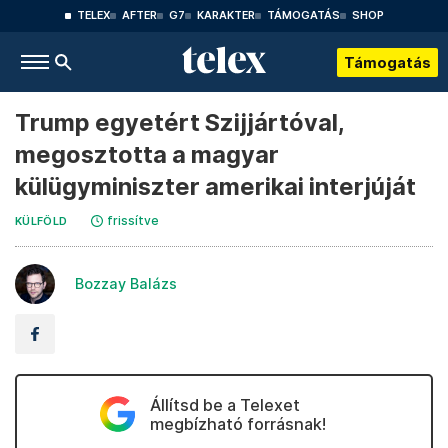
TELEX
AFTER
G7
KARAKTER
TÁMOGATÁS
SHOP
Támogatás
Trump egyetért Szijjártóval,
megosztotta a magyar
külügyminiszter amerikai interjúját
frissítve
KÜLFÖLD
Bozzay Balázs
Állítsd be a Telexet
megbízható forrásnak!