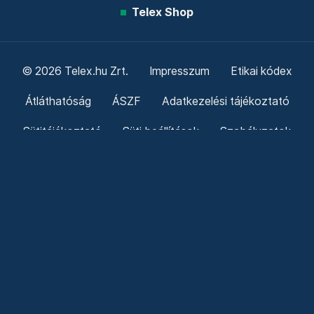
Telex Shop
© 2026 Telex.hu Zrt.
Impresszum
Etikai kódex
Átláthatóság
ÁSZF
Adatkezelési tájékoztató
Sütitájékoztató
Süti beállítások
Szabályzatok
Kommentelési szabályzat
Telex Sales