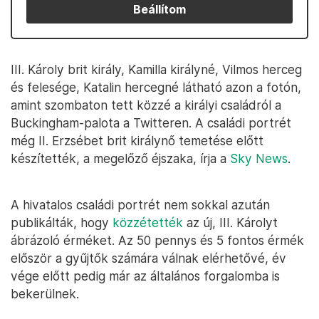
Beállítom
III. Károly brit király, Kamilla királyné, Vilmos herceg
és felesége, Katalin hercegné látható azon a fotón,
amint szombaton tett közzé a királyi családról a
Buckingham-palota a Twitteren. A családi portrét
még II. Erzsébet brit királynő temetése előtt
készítették, a megelőző éjszaka, írja a
Sky News
.
A hivatalos családi portrét nem sokkal azután
publikálták, hogy
közzétették
az új, III. Károlyt
ábrázoló érméket. Az 50 pennys és 5 fontos érmék
először a gyűjtők számára válnak elérhetővé, év
vége előtt pedig már az általános forgalomba is
bekerülnek.