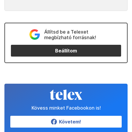
Állítsd be a Telexet
megbízható forrásnak!
Beállítom
Kövess minket Facebookon is!
Követem!