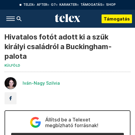
TELEX
AFTER
G7
KARAKTER
TÁMOGATÁS
SHOP
Támogatás
Hivatalos fotót adott ki a szűk
királyi családról a Buckingham-
palota
KÜLFÖLD
Iván-Nagy Szilvia
Állítsd be a Telexet
megbízható forrásnak!