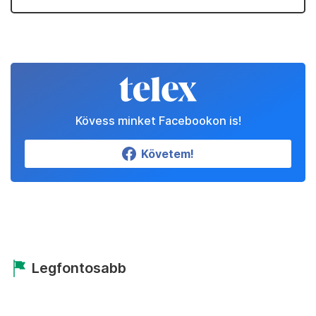
Kövess minket Facebookon is!
Követem!
Legfontosabb