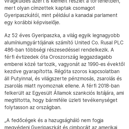
virágküldés azért is kiemelt részlet a történetben,
mert olyan címzettek kaptak csomagot
Gyeripaszkától, mint például a kanadai parlament
egy korábbi képviselője.
Az 52 éves Gyeripaszka, a világ egyik legnagyobb
alumíniumgyártójának számító United Co. Rusal PLC
486-ban többségi részesedéssel rendelkezik. A
férfi évtizedek óta Oroszország leggazdagabb
emberei közé tartozik, vagyonát az 1990-es évektől
kezdve gyarapította. Régóta szoros kapcsolatban
áll Putyinnal, és világszerte pénzmosás, zsarolás és
zsarolás miatt nyomoznak ellene. A férfi 2018-ban
felkerült az Egyesült Államok szankciós listájára, ami
megtiltotta, hogy bármiféle üzleti tevékenységet
folytasson az országban.
„A fedőcégek és a hazugságháló nem fogja
megvédeni Gyeripaszkát és cimboráit az amerikai