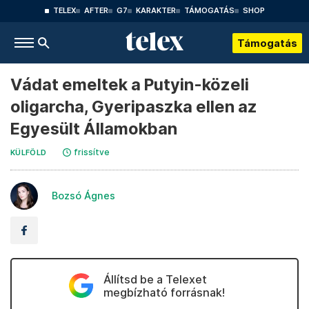
TELEX
AFTER
G7
KARAKTER
TÁMOGATÁS
SHOP
Támogatás
Vádat emeltek a Putyin-közeli
oligarcha, Gyeripaszka ellen az
Egyesült Államokban
frissítve
KÜLFÖLD
Bozsó Ágnes
Állítsd be a Telexet
megbízható forrásnak!