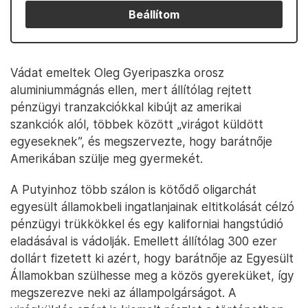
Beállítom
Vádat emeltek Oleg Gyeripaszka orosz
aluminiummágnás ellen, mert állítólag rejtett
pénzügyi tranzakciókkal kibújt az amerikai
szankciók alól, többek között „virágot küldött
egyeseknek”, és megszervezte, hogy barátnője
Amerikában szülje meg gyermekét.
A Putyinhoz több szálon is kötődő oligarchát
egyesült államokbeli ingatlanjainak eltitkolását célzó
pénzügyi trükkökkel és egy kaliforniai hangstúdió
eladásával is vádolják. Emellett állítólag 300 ezer
dollárt fizetett ki azért, hogy barátnője az Egyesült
Államokban szülhesse meg a közös gyereküket, így
megszerezve neki az állampolgárságot. A