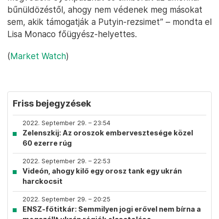
bűnüldözéstől, ahogy nem védenek meg másokat
sem, akik támogatják a Putyin-rezsimet” – mondta el
Lisa Monaco főügyész-helyettes.
(
Market Watch
)
Friss bejegyzések
2022. September 29. – 23:54
Zelenszkij: Az oroszok embervesztesége közel
60 ezerre rúg
2022. September 29. – 22:53
Videón, ahogy kilő egy orosz tank egy ukrán
harckocsit
2022. September 29. – 20:25
ENSZ-főtitkár: Semmilyen jogi erővel nem bírna a