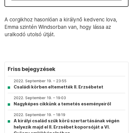
A corgikhoz hasonlóan a királynő kedvenc lova,
Emma szintén Windsorban van, hogy lássa az
uralkodó utolsó útját.
Friss bejegyzések
2022. September 19. – 23:55
Családi körben eltemették II. Erzsébetet
2022. September 19. – 19:03
Nagyképes cikkünk a temetés eseményeiről
2022. September 19. – 18:19
A királyi család szűk körű szertartásának végén
helyezik majd el II. Erzsébet koporsóját a VI.