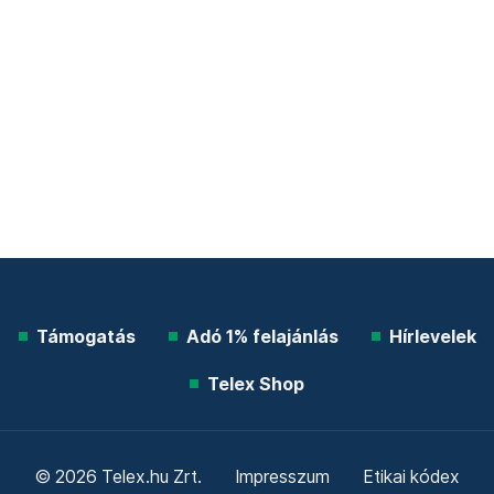
Támogatás
Adó 1% felajánlás
Hírlevelek
Telex Shop
© 2026 Telex.hu Zrt.
Impresszum
Etikai kódex