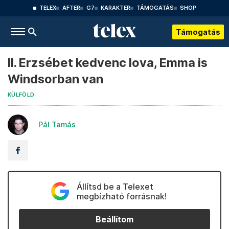
TELEX
AFTER
G7
KARAKTER
TÁMOGATÁS
SHOP
Támogatás
II. Erzsébet kedvenc lova, Emma is
Windsorban van
KÜLFÖLD
Pál Tamás
Állítsd be a Telexet
megbízható forrásnak!
Beállítom