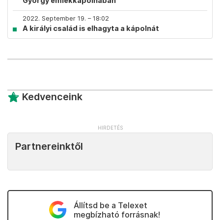
György emlékkápolnában
2022. September 19. – 18:02
A királyi család is elhagyta a kápolnát
Kedvenceink
Partnereinktől
Állítsd be a Telexet
megbízható forrásnak!