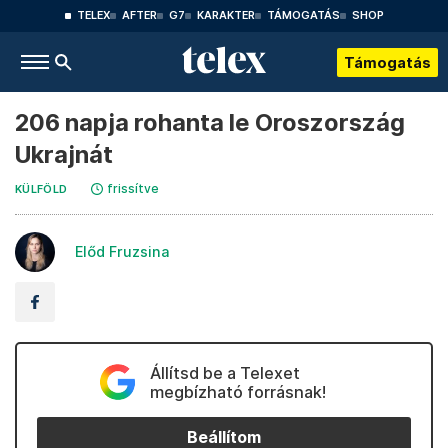
TELEX
AFTER
G7
KARAKTER
TÁMOGATÁS
SHOP
Támogatás
206 napja rohanta le Oroszország
Ukrajnát
frissítve
KÜLFÖLD
Előd Fruzsina
Állítsd be a Telexet
megbízható forrásnak!
Beállítom