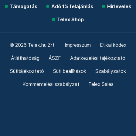
Támogatás
Adó 1% felajánlás
Hírlevelek
Telex Shop
© 2026 Telex.hu Zrt.
Impresszum
Etikai kódex
Átláthatóság
ÁSZF
Adatkezelési tájékoztató
Sütitájékoztató
Süti beállítások
Szabályzatok
Kommentelési szabályzat
Telex Sales