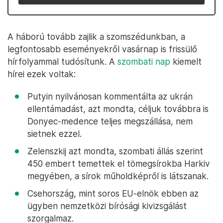
A háború tovább zajlik a szomszédunkban, a
legfontosabb eseményekről vasárnap is frissülő
hírfolyammal tudósítunk. A
szombati nap
kiemelt
hírei ezek voltak:
Putyin nyilvánosan kommentálta az ukrán
ellentámadást, azt mondta, céljuk továbbra is
Donyec-medence teljes megszállása, nem
sietnek ezzel.
Zelenszkij azt mondta, szombati állás szerint
450 embert temettek el tömegsírokba Harkiv
megyében, a sírok műholdképről is látszanak.
Csehország, mint soros EU-elnök ebben az
ügyben nemzetközi bírósági kivizsgálást
szorgalmaz.