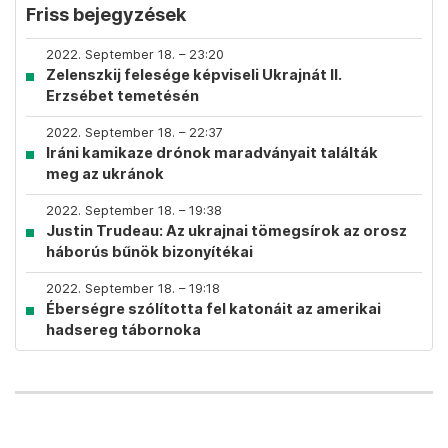
Friss bejegyzések
2022. September 18. – 23:20
Zelenszkij felesége képviseli Ukrajnát II.
Erzsébet temetésén
2022. September 18. – 22:37
Iráni kamikaze drónok maradványait találták
meg az ukránok
2022. September 18. – 19:38
Justin Trudeau: Az ukrajnai tömegsírok az orosz
háborús bűnök bizonyítékai
2022. September 18. – 19:18
Éberségre szólította fel katonáit az amerikai
hadsereg tábornoka