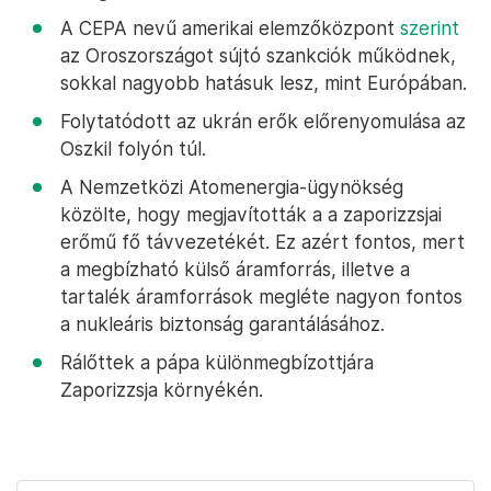
A CEPA nevű amerikai elemzőközpont
szerint
az Oroszországot sújtó szankciók működnek,
sokkal nagyobb hatásuk lesz, mint Európában.
Folytatódott az ukrán erők előrenyomulása az
Oszkil folyón túl.
A Nemzetközi Atomenergia-ügynökség
közölte, hogy megjavították a a zaporizzsjai
erőmű fő távvezetékét. Ez azért fontos, mert
a megbízható külső áramforrás, illetve a
tartalék áramforrások megléte nagyon fontos
a nukleáris biztonság garantálásához.
Rálőttek a pápa különmegbízottjára
Zaporizzsja környékén.