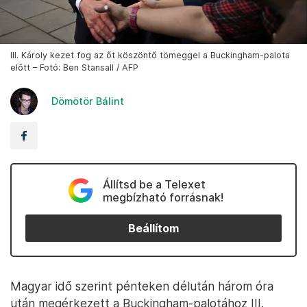
III. Károly kezet fog az őt köszöntő tömeggel a Buckingham-palota
előtt – Fotó: Ben Stansall / AFP
Dömötör Bálint
Állítsd be a Telexet
megbízható forrásnak!
Beállítom
Magyar idő szerint pénteken délután három óra
után megérkezett a Buckingham-palotához III.