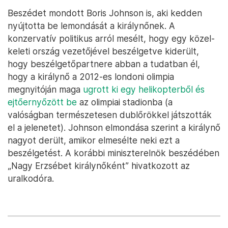
Beszédet mondott Boris Johnson is, aki kedden
nyújtotta be lemondását a királynőnek. A
konzervatív politikus arról mesélt, hogy egy közel-
keleti ország vezetőjével beszélgetve kiderült,
hogy beszélgetőpartnere abban a tudatban él,
hogy a királynő a 2012-es londoni olimpia
megnyitóján maga
ugrott ki egy helikopterből és
ejtőernyőzött be
az olimpiai stadionba (a
valóságban természetesen dublőrökkel játszották
el a jelenetet). Johnson elmondása szerint a királynő
nagyot derült, amikor elmesélte neki ezt a
beszélgetést. A korábbi miniszterelnök beszédében
„Nagy Erzsébet királynőként” hivatkozott az
uralkodóra.