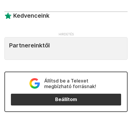
Kedvenceink
Partnereinktől
Állítsd be a Telexet
megbízható forrásnak!
Beállítom