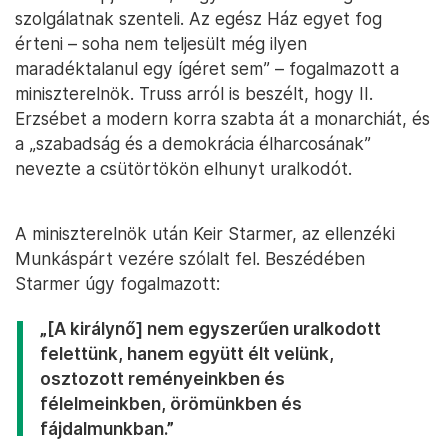
szolgálatnak szenteli. Az egész Ház egyet fog
érteni – soha nem teljesült még ilyen
maradéktalanul egy ígéret sem” – fogalmazott a
miniszterelnök. Truss arról is beszélt, hogy II.
Erzsébet a modern korra szabta át a monarchiát, és
a „szabadság és a demokrácia élharcosának”
nevezte a csütörtökön elhunyt uralkodót.
A miniszterelnök után Keir Starmer, az ellenzéki
Munkáspárt vezére szólalt fel. Beszédében
Starmer úgy fogalmazott:
„[A királynő] nem egyszerűen uralkodott
felettünk, hanem együtt élt velünk,
osztozott reményeinkben és
félelmeinkben, örömünkben és
fájdalmunkban.”