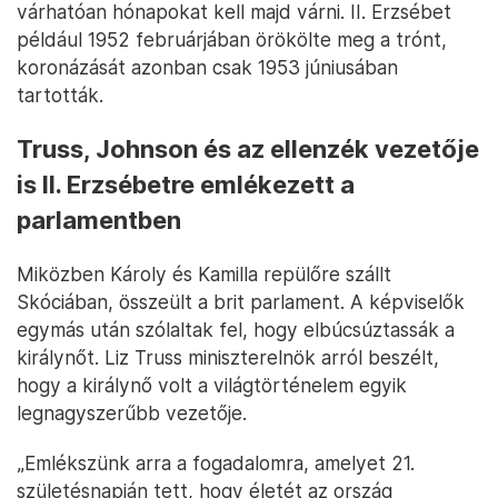
várhatóan hónapokat kell majd várni. II. Erzsébet
például 1952 februárjában örökölte meg a trónt,
koronázását azonban csak 1953 júniusában
tartották.
Truss, Johnson és az ellenzék vezetője
is II. Erzsébetre emlékezett a
parlamentben
Miközben Károly és Kamilla repülőre szállt
Skóciában, összeült a brit parlament. A képviselők
egymás után szólaltak fel, hogy elbúcsúztassák a
királynőt. Liz Truss miniszterelnök arról beszélt,
hogy a királynő volt a világtörténelem egyik
legnagyszerűbb vezetője.
„Emlékszünk arra a fogadalomra, amelyet 21.
születésnapján tett, hogy életét az ország