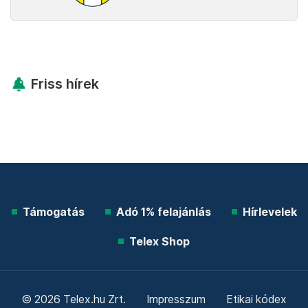
Friss hírek
Támogatás
Adó 1% felajánlás
Hírlevelek
Telex Shop
© 2026 Telex.hu Zrt.
Impresszum
Etikai kódex