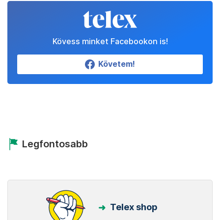
Kövess minket Facebookon is!
Követem!
Legfontosabb
Telex shop