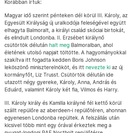
Korábban írtuk:
Magyar idő szerint pénteken dél körül III. Károly, az
Egyesült Királyság új uralkodója feleségével együtt
elhagyta Balmoralt, a királyi család skóciai birtokát,
és elindult Londonba. II. Erzsébet királynő
csütörtök délután
halt meg
Balmoralban, ahol
életének utolsó napjait töltötte. A hagyományokkal
szakítva itt fogadta kedden Boris Johnson
leköszönő miniszterelnököt, és itt
nevezte ki
az új
kormányfőt, Liz Trusst. Csütörtök délután ide
utazott négy gyereke, Károly, Anna, András és
Eduárd, valamint Károly két fia, Vilmos és Harry.
III. Károly király és Kamilla királyné fél kettő körül
szállt repülőre az aberdeen-i repülőtéren, ahonnan
egyenesen Londonba repültek. A felszállás után
kicsivel több mint egy órával érkeztek meg a
nyugat-londoni RAF Northolt repülőtérre.