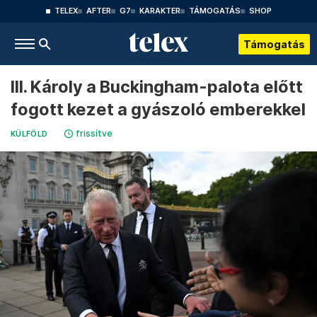
TELEX
AFTER
G7
KARAKTER
TÁMOGATÁS
SHOP
Támogatás
III. Károly a Buckingham-palota előtt
fogott kezet a gyászoló emberekkel
frissítve
KÜLFÖLD