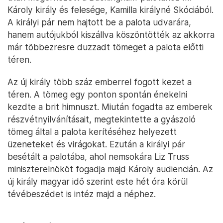
Károly király és felesége, Kamilla királyné Skóciából.
A királyi pár nem hajtott be a palota udvarára,
hanem autójukból kiszállva köszöntötték az akkorra
már többezresre duzzadt tömeget a palota előtti
téren.
Az új király több száz emberrel fogott kezet a
téren. A tömeg egy ponton spontán énekelni
kezdte a brit himnuszt. Miután fogadta az emberek
részvétnyilvánításait, megtekintette a gyászoló
tömeg által a palota kerítéséhez helyezett
üzeneteket és virágokat. Ezután a királyi pár
besétált a palotába, ahol nemsokára Liz Truss
miniszterelnököt fogadja majd Károly audiencián. Az
új király magyar idő szerint este hét óra körül
tévébeszédet is intéz majd a néphez.