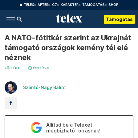
TELEX
AFTER
G7
KARAKTER
TÁMOGATÁS
SHOP
Támogatás
A NATO-főtitkár szerint az Ukrajnát
támogató országok kemény tél elé
néznek
frissítve
KÜLFÖLD
Szántó-Nagy Bálint
Állítsd be a Telexet
megbízható forrásnak!