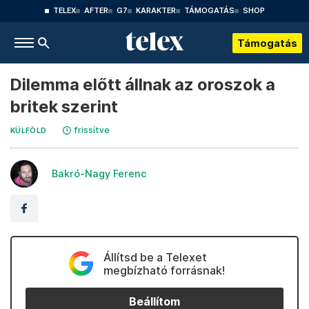
TELEX
AFTER
G7
KARAKTER
TÁMOGATÁS
SHOP
Támogatás
Dilemma előtt állnak az oroszok a
britek szerint
frissítve
KÜLFÖLD
Bakró-Nagy Ferenc
Állítsd be a Telexet
megbízható forrásnak!
Beállítom