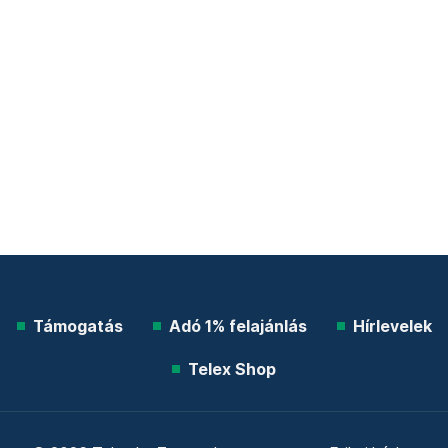
Támogatás
Adó 1% felajánlás
Hírlevelek
Telex Shop