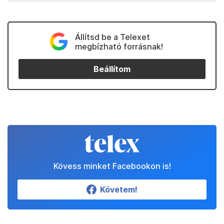
Állítsd be a Telexet
megbízható forrásnak!
Beállítom
Kövess minket Facebookon is!
Követem!