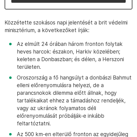
Közzétette szokásos napi jelentését a brit védelmi
minisztérium, a következőket írják:
Az elmúlt 24 órában három fronton folytak
heves harcok: északon, Harkiv közelében;
keleten a Donbaszban; és délen, a Herszoni
területen.
Oroszország a fő hangsúlyt a donbászi Bahmut
elleni előrenyomulásra helyezi, de a
parancsnokok dilemma előtt állnak, hogy
tartalékaikat ehhez a támadáshoz rendeljék,
vagy az ukránok folyamatos déli
előrenyomulását próbálják-e inkább
feltartóztatni.
Az 500 km-en elterülő fronton az egyidejűleg