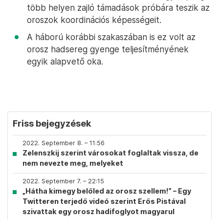
több helyen zajló támadások próbára teszik az
oroszok koordinációs képességeit.
A háború korábbi szakaszában is ez volt az
orosz hadsereg gyenge teljesítményének
egyik alapvető oka.
Friss bejegyzések
2022. September 8. – 11:56
Zelenszkij szerint városokat foglaltak vissza, de
nem nevezte meg, melyeket
2022. September 7. – 22:15
„Hátha kimegy belőled az orosz szellem!” – Egy
Twitteren terjedő videó szerint Erős Pistával
szivattak egy orosz hadifoglyot magyarul