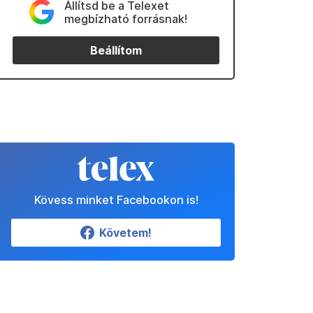
Állítsd be a Telexet
megbízható forrásnak!
Beállítom
Kövess minket Facebookon is!
Követem!