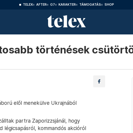
TELEX
AFTER
G7
KARAKTER
TÁMOGATÁS
SHOP
ntosabb történések csütört
áború elől menekülve Ukrajnából
álltak partra Zaporizzsjánál, hogy
jd légicsapásról, kommandós akcióról