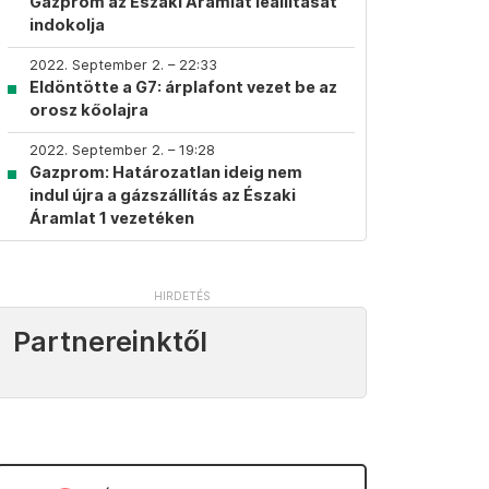
Gazprom az Északi Áramlat leállítását
indokolja
2022. September 2. – 22:33
Eldöntötte a G7: árplafont vezet be az
orosz kőolajra
2022. September 2. – 19:28
Gazprom: Határozatlan ideig nem
indul újra a gázszállítás az Északi
Áramlat 1 vezetéken
Partnereinktől