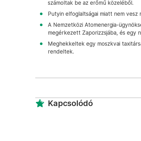
számoltak be az erőmű közeléből.
Putyin elfoglaltságai miatt nem ves
A Nemzetközi Atomenergia-ügynöksé
megérkezett Zaporizzsjába, és egy na
Meghekkeltek egy moszkvai taxitárs
rendeltek.
Kapcsolódó