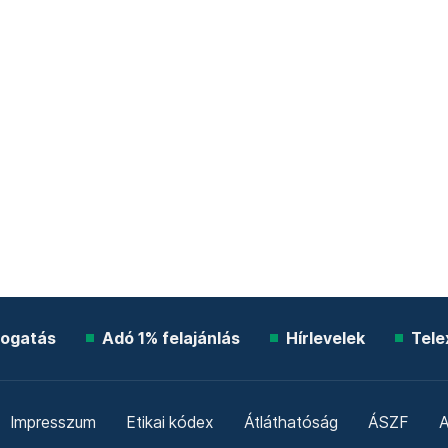
ogatás
Adó 1% felajánlás
Hírlevelek
Tele
Impresszum
Etikai kódex
Átláthatóság
ÁSZF
A