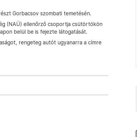
z részt Gorbacsov szombati temetésén.
g (NAÜ) ellenőrző csoportja csütörtökön
pon belül be is fejezte látogatását.
aságot, rengeteg autót ugyanarra a címre