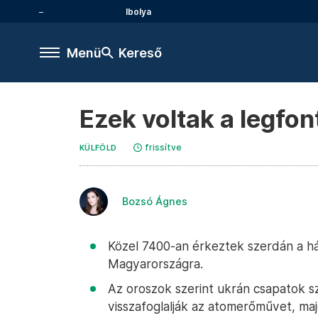
Ibolya
Menü
Kereső
Ezek voltak a legfo
frissítve
KÜLFÖLD
Bozsó Ágnes
Közel 7400-an érkeztek szerdán a h
Magyarországra.
Az oroszok szerint ukrán csapatok sz
visszafoglalják az atomerőművet, ma