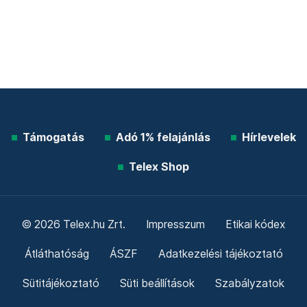
Támogatás
Adó 1% felajánlás
Hírlevelek
Telex Shop
© 2026 Telex.hu Zrt.
Impresszum
Etikai kódex
Átláthatóság
ÁSZF
Adatkezelési tájékoztató
Sütitájékoztató
Süti beállítások
Szabályzatok