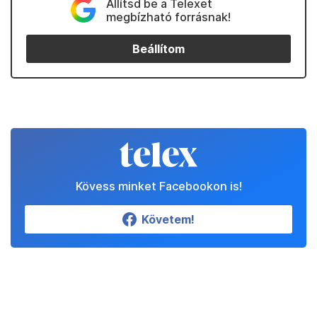
Állítsd be a Telexet
megbízható forrásnak!
Beállítom
Kövess minket Facebookon is!
Követem!