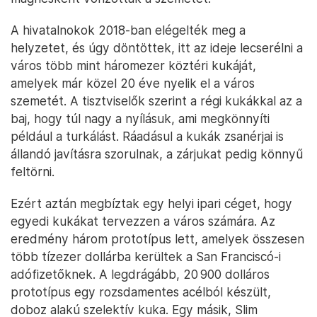
A hivatalnokok 2018-ban elégelték meg a
helyzetet, és úgy döntöttek, itt az ideje lecserélni a
város több mint háromezer köztéri kukáját,
amelyek már közel 20 éve nyelik el a város
szemetét. A tisztviselők szerint a régi kukákkal az a
baj, hogy túl nagy a nyílásuk, ami megkönnyíti
például a turkálást. Ráadásul a kukák zsanérjai is
állandó javításra szorulnak, a zárjukat pedig könnyű
feltörni.
Ezért aztán megbíztak egy helyi ipari céget, hogy
egyedi kukákat tervezzen a város számára. Az
eredmény három prototípus lett, amelyek összesen
több tízezer dollárba kerültek a San Franciscó-i
adófizetőknek. A legdrágább, 20 900 dolláros
prototípus egy rozsdamentes acélból készült,
doboz alakú szelektív kuka. Egy másik, Slim