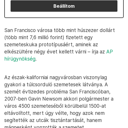
Beállítom
San Francisco városa több mint húszezer dollárt
(több mint 7,6 millió forint) fizetett egy
szemeteskuka prototípusáért, aminek az
elkészültére négy évet kellett várni – írja az
AP
hírügynökség
.
Az észak-kaliforniai nagyvárosban viszonylag
gyakori a túlcsorduló szemetesek látványa. A
szemét évtizedes probléma San Franciscóban,
2007-ben Gavin Newsom akkori polgármester a
város 4500 szemeteséből körülbelül 1500-at
eltávolított, mert úgy vélte, hogy azok nem
segítették az utcák tisztántartását, hanem
mágnesként vonzották a szemetet.