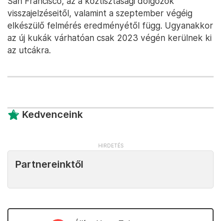
San Francisco, az a köztisztasági dolgozók
visszajelzéseitől, valamint a szeptember végéig
elkészülő felmérés eredményétől függ. Ugyanakkor
az új kukák várhatóan csak 2023 végén kerülnek ki
az utcákra.
Kedvenceink
Partnereinktől