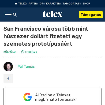
TELEX
AFTER
G7
KARAKTER
TÁMOGATÁS
SHOP
Támogatás
San Francisco városa több mint
húszezer dollárt fizetett egy
szemetes prototípusáért
frissítve
KÜLFÖLD
Pál Tamás
Állítsd be a Telexet
megbízható forrásnak!