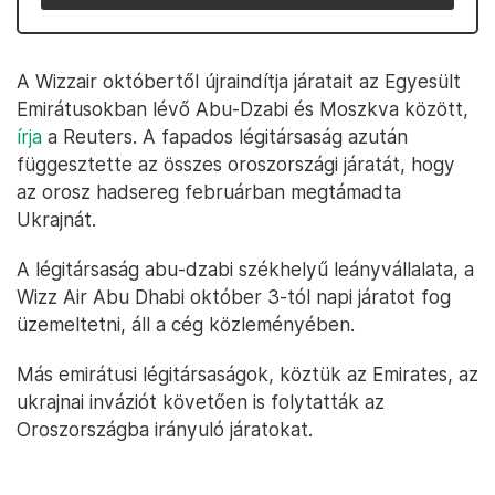
A Wizzair októbertől újraindítja járatait az Egyesült
Emirátusokban lévő Abu-Dzabi és Moszkva között,
írja
a Reuters. A fapados légitársaság azután
függesztette az összes oroszországi járatát, hogy
az orosz hadsereg februárban megtámadta
Ukrajnát.
A légitársaság abu-dzabi székhelyű leányvállalata, a
Wizz Air Abu Dhabi október 3-tól napi járatot fog
üzemeltetni, áll a cég közleményében.
Más emirátusi légitársaságok, köztük az Emirates, az
ukrajnai inváziót követően is folytatták az
Oroszországba irányuló járatokat.