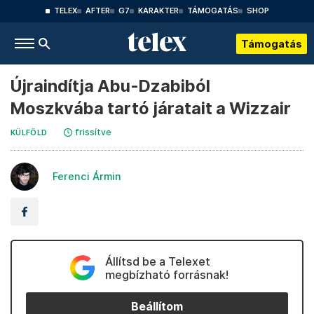
TELEX
AFTER
G7
KARAKTER
TÁMOGATÁS
SHOP
Támogatás
Újraindítja Abu-Dzabiból
Moszkvába tartó járatait a Wizzair
frissítve
KÜLFÖLD
Ferenci Ármin
Állítsd be a Telexet
megbízható forrásnak!
Beállítom