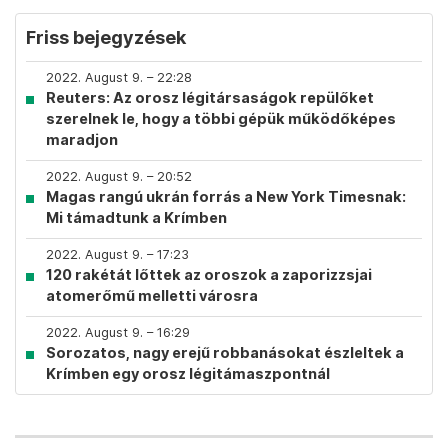
Friss bejegyzések
2022. August 9. – 22:28
Reuters: Az orosz légitársaságok repülőket
szerelnek le, hogy a többi gépük működőképes
maradjon
2022. August 9. – 20:52
Magas rangú ukrán forrás a New York Timesnak:
Mi támadtunk a Krímben
2022. August 9. – 17:23
120 rakétát lőttek az oroszok a zaporizzsjai
atomerőmű melletti városra
2022. August 9. – 16:29
Sorozatos, nagy erejű robbanásokat észleltek a
Krímben egy orosz légitámaszpontnál