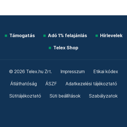
Támogatás
Adó 1% felajánlás
Hírlevelek
Telex Shop
© 2026 Telex.hu Zrt.
Impresszum
Etikai kódex
Átláthatóság
ÁSZF
Adatkezelési tájékoztató
Sütitájékoztató
Süti beállítások
Szabályzatok
Kommentelési szabályzat
Telex Sales