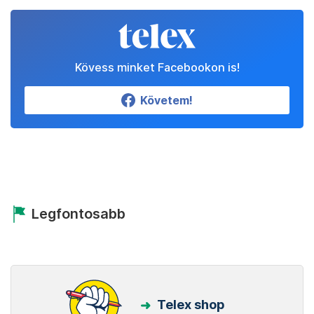
Kövess minket Facebookon is!
Követem!
Legfontosabb
Telex shop