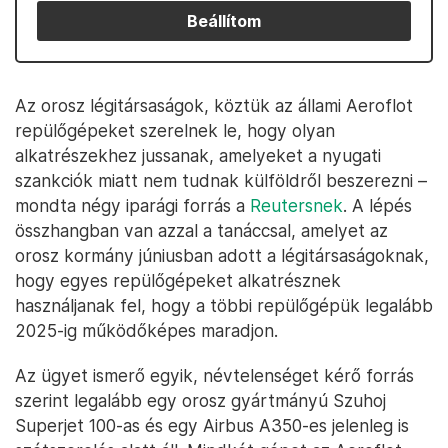
Beállítom
Az orosz légitársaságok, köztük az állami Aeroflot
repülőgépeket szerelnek le, hogy olyan
alkatrészekhez jussanak, amelyeket a nyugati
szankciók miatt nem tudnak külföldről beszerezni –
mondta négy iparági forrás a
Reutersnek
. A lépés
összhangban van azzal a tanáccsal, amelyet az
orosz kormány júniusban adott a légitársaságoknak,
hogy egyes repülőgépeket alkatrésznek
használjanak fel, hogy a többi repülőgépük legalább
2025-ig működőképes maradjon.
Az ügyet ismerő egyik, névtelenséget kérő forrás
szerint legalább egy orosz gyártmányú Szuhoj
Superjet 100-as és egy Airbus A350-es jelenleg is