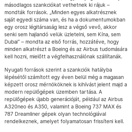
másodlagos szankciókat vethetnek ki rájuk –
mondták források. „Minden egyes alkatrésznek
saját egyedi száma van, és ha a dokumentumokban
egy orosz légitársaság lesz a végső vevő, akkor
senki sem hajlandó velük üzletelni, sem Kína, sem
Dubai” – mondta az első forrás, hozzátéve, hogy
minden alkatrészt a Boeing és az Airbus tudomására
kell hozni, mielőtt a végfelhasználónak szállítanák.
Nyugati források szerint a szankciók hatályba
lépésétől számított egy éven belül még a magasan
képzett orosz mérnököknek is kihívást jelent majd a
modern repülőgépek üzemben tartása. A
repülőgépek újabb generációját, például az Airbus
A320neo és A350, valamint a Boeing 737 MAX és
787 Dreamliner gépek olyan technológiával
rendelkeznek, amelyet folyamatosan frissíteni kell.