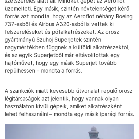
szétszerelés alatt áll. Mindkét gépet az Aeroflot
üzemelteti. Egy másik, szintén névtelenséget kérő
forrás azt mondta, hogy az Aeroflot néhány Boeing
737-esből és Airbus A320-asból is vettek ki
felszereléseket és pótalkatrészeket. Az orosz
gyártmányú Szuhoj Superjetek szintén
nagymértékben függnek a külföldi alkatrészektől,
és az egyik Superjetből már eltávolítottak egy
hajtóművet, hogy egy másik Superjet tovább
repülhessen – mondta a forrás.
A szankciók miatt kevesebb útvonalat repülő orosz
légitársaságok azt jelentik, hogy vannak olyan
használaton kívüli gépeik, amiket alkatrészként
lehet felhasználni – mondta egy másik iparági forrás.