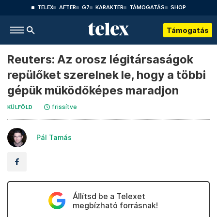
TELEX
AFTER
G7
KARAKTER
TÁMOGATÁS
SHOP
Támogatás
Reuters: Az orosz légitársaságok
repülőket szerelnek le, hogy a többi
gépük működőképes maradjon
frissítve
KÜLFÖLD
Pál Tamás
Állítsd be a Telexet
megbízható forrásnak!