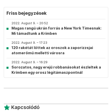
Friss bejegyzések
2022. August 9. – 20:52
Magas rangú ukrán forrás a New York Timesnak:
Mi támadtunk a Krímben
2022. August 9. – 17:23
120 rakétát lőttek az oroszok a zaporizzsjai
atomerőmű melletti városra
2022. August 9. – 16:29
Sorozatos, nagy erejű robbanásokat észleltek a
Krímben egy orosz légitámaszpontnál
Kapcsolódó