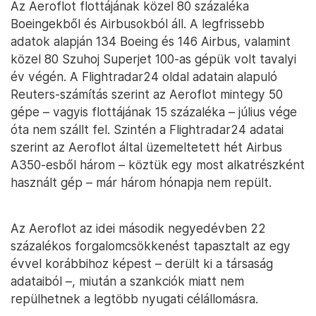
Az Aeroflot flottájának közel 80 százaléka
Boeingekből és Airbusokból áll. A legfrissebb
adatok alapján 134 Boeing és 146 Airbus, valamint
közel 80 Szuhoj Superjet 100-as gépük volt tavalyi
év végén. A Flightradar24 oldal adatain alapuló
Reuters-számítás szerint az Aeroflot mintegy 50
gépe – vagyis flottájának 15 százaléka – július vége
óta nem szállt fel. Szintén a Flightradar24 adatai
szerint az Aeroflot által üzemeltetett hét Airbus
A350-esből három – köztük egy most alkatrészként
használt gép – már három hónapja nem repült.
Az Aeroflot az idei második negyedévben 22
százalékos forgalomcsökkenést tapasztalt az egy
évvel korábbihoz képest – derült ki a társaság
adataiból –, miután a szankciók miatt nem
repülhetnek a legtöbb nyugati célállomásra.