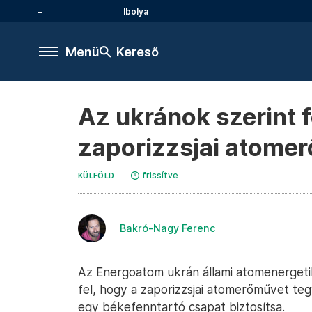
Ibolya
Menü
Kereső
Az ukránok szerint 
zaporizzsjai atome
frissítve
KÜLFÖLD
Bakró-Nagy Ferenc
Az Energoatom ukrán állami atomenergetika
fel, hogy a zaporizzsjai atomerőművet te
egy békefenntartó csapat biztosítsa.