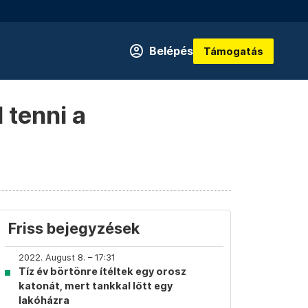
Belépés
Támogatás
 tenni a
Friss bejegyzések
2022. August 8. – 17:31
Tíz év börtönre ítéltek egy orosz
katonát, mert tankkal lőtt egy
lakóházra