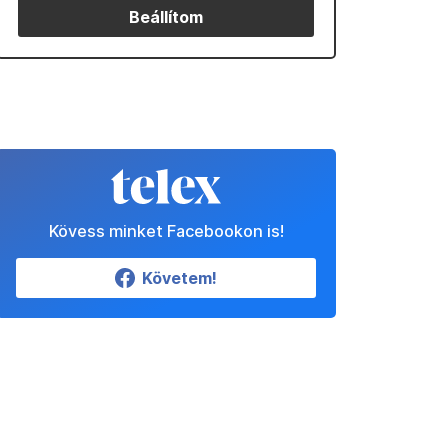
Beállítom
Kövess minket Facebookon is!
Követem!