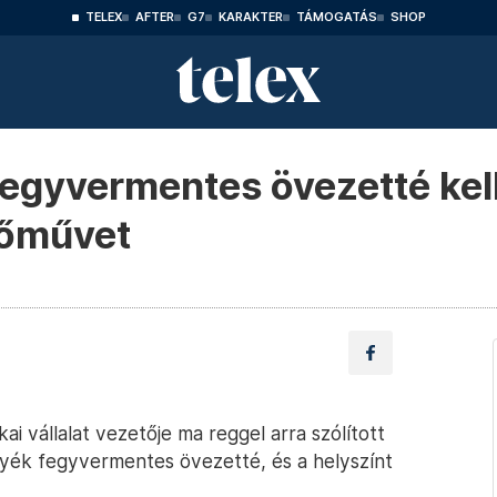
TELEX
AFTER
G7
KARAKTER
TÁMOGATÁS
SHOP
fegyvermentes övezetté kell
rőművet
i vállalat vezetője ma reggel arra szólított
gyék fegyvermentes övezetté, és a helyszínt