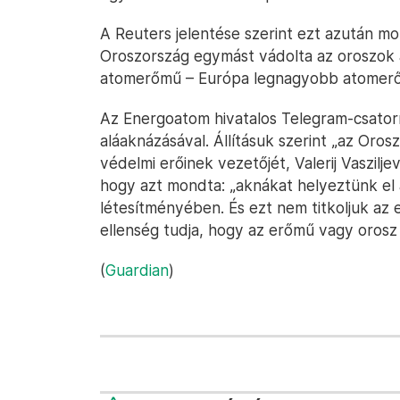
A Reuters jelentése szerint ezt azután mo
Oroszország egymást vádolta az oroszok á
atomerőmű – Európa legnagyobb atomer
Az Energoatom hivatalos Telegram-csator
aláaknázásával. Állításuk szerint „az Oros
védelmi erőinek vezetőjét, Valerij Vaszilje
hogy azt mondta: „aknákat helyeztünk el 
létesítményében. És ezt nem titkoljuk az 
ellenség tudja, hogy az erőmű vagy orosz 
(
Guardian
)