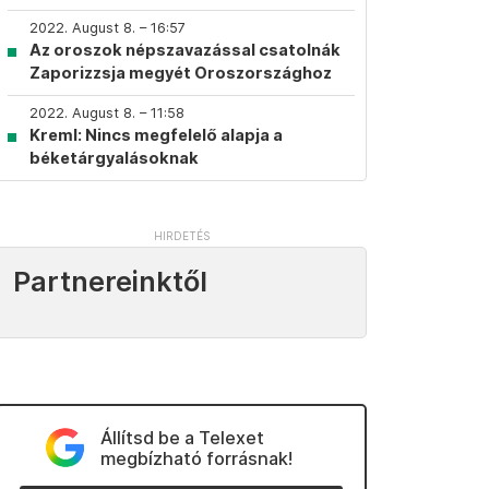
2022. August 8. – 16:57
Az oroszok népszavazással csatolnák
Zaporizzsja megyét Oroszországhoz
2022. August 8. – 11:58
Kreml: Nincs megfelelő alapja a
béketárgyalásoknak
Partnereinktől
Állítsd be a Telexet
megbízható forrásnak!