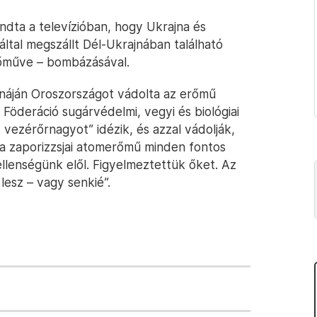
ndta a televízióban, hogy Ukrajna és
ltal megszállt Dél-Ukrajnában található
őműve – bombázásával.
náján Oroszországot vádolta az erőmű
z Föderáció sugárvédelmi, vegyi és biológiai
v vezérőrnagyot” idézik, és azzal vádolják,
a zaporizzsjai atomerőmű minden fontos
ellenségünk elől. Figyelmeztettük őket. Az
lesz – vagy senkié”.