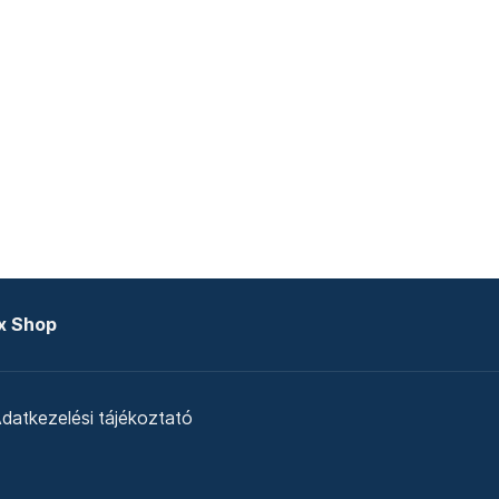
x Shop
datkezelési tájékoztató
zat
Telex Sales