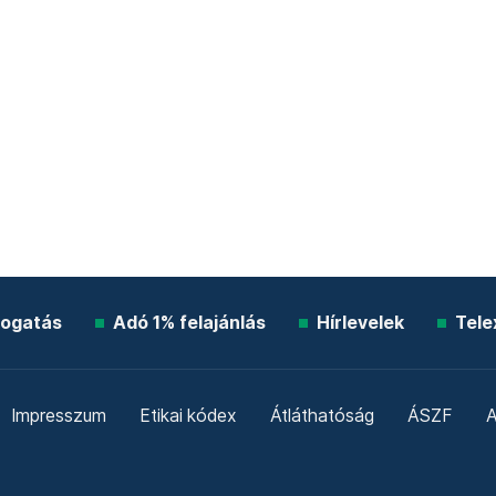
ogatás
Adó 1% felajánlás
Hírlevelek
Tele
Impresszum
Etikai kódex
Átláthatóság
ÁSZF
A
Süti beállítások
Szabályzatok
Kommentelési szabály