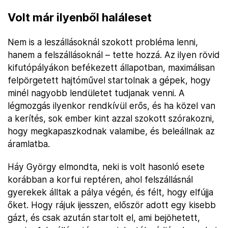
Volt már ilyenből haláleset
Nem is a leszállásoknál szokott probléma lenni,
hanem a felszállásoknál – tette hozzá. Az ilyen rövid
kifutópályákon befékezett állapotban, maximálisan
felpörgetett hajtóművel startolnak a gépek, hogy
minél nagyobb lendületet tudjanak venni. A
légmozgás ilyenkor rendkívül erős, és ha közel van
a kerítés, sok ember kint azzal szokott szórakozni,
hogy megkapaszkodnak valamibe, és beleállnak az
áramlatba.
Háy György elmondta, neki is volt hasonló esete
korábban a korfui reptéren, ahol felszállásnál
gyerekek álltak a pálya végén, és félt, hogy elfújja
őket. Hogy rájuk ijesszen, először adott egy kisebb
gázt, és csak azután startolt el, ami bejöhetett,