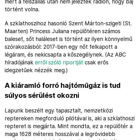
mert a felszállás után nem jelezték rádión, hogy baj
történt volna.
A szkíathoszihoz hasonló Szent Márton-szigeti (St.
Maarten) Princess Juliana repülőtéren számos
baleset, sőt haláleset is történt az ilyen könnyelmű
szórakozásból: 2017-ben egy nőt felkapott a
légáram, és nekicsapta a kőszegélynek. (Az ABC
híradójának
erről szóló riportját
csak erős
idegzetűek nézzék meg.)
A kiáramló forró hajtóműgáz is tud
súlyos sérülést okozni
Lapunk beszélt egy tapasztalt, nemzetközi
reptereken megforduló pilótával is, aki a szkíathoszi
repteret is megjárta. Mint mondta, ez a repülőtér a
maga 1628 méteres hosszával a legrövidebb