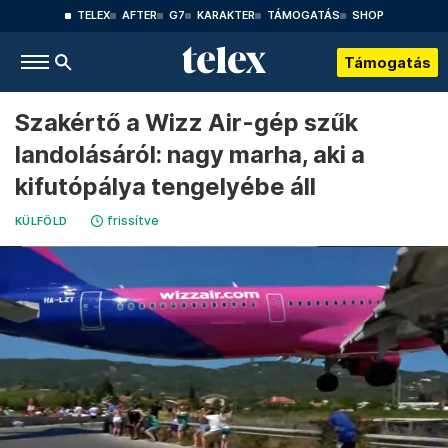
TELEX
AFTER
G7
KARAKTER
TÁMOGATÁS
SHOP
Támogatás
Szakértő a Wizz Air-gép szűk
landolásáról: nagy marha, aki a
kifutópálya tengelyébe áll
frissítve
KÜLFÖLD