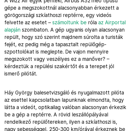
A Wizz Air egyik pénteki, Airbus A321neo típusú
gépe a megszokottnál alacsonyabban érkezett a
görögországi szkíathoszi reptérre, egy videós
felvette az esetet –
számoltunk be
róla
az Airportal
alapján
szombaton. A gép ugyanis olyan alacsonyan
repült, hogy szó szerint majdnem súrolta a turisták
fejét, ez pedig még a tapasztalt repülőgép-
szpottolókat is meglepte. De vajon mennyire
megszokott vagy veszélyes ez a manőver? –
kérdeztük a repülési szakértőt és a terepet jól
ismerő pilótát.
Háy György balesetvizsgáló és nyugalmazott pilóta
az esettel kapcsolatban lapunknak elmondta, hogy
látta a videót, optikailag valóban alacsonyan érkezik
be a gép a reptérre. A rövid leszállópályával
rendelkező repülőtereken, ilyen a szkíathoszi is,
nagy sebességgel, 250-300 km/órával érkeznek be