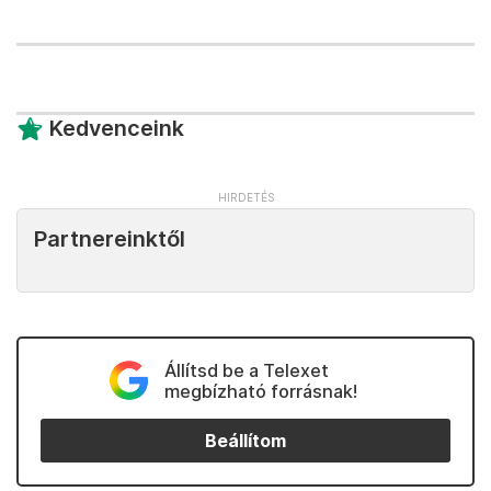
Kedvenceink
Partnereinktől
Állítsd be a Telexet
megbízható forrásnak!
Beállítom