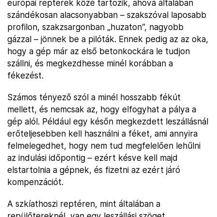
európai repterek közé tartozik, ahová általában
szándékosan alacsonyabban – szakszóval laposabb
profilon, szakzsargonban „huzaton”, nagyobb
gázzal – jönnek be a pilóták. Ennek pedig az az oka,
hogy a gép már az első betonkockára le tudjon
szállni, és megkezdhesse minél korábban a
fékezést.
Számos tényező szól a minél hosszabb fékút
mellett, és nemcsak az, hogy elfogyhat a pálya a
gép alól. Például egy későn megkezdett leszállásnál
erőteljesebben kell használni a féket, ami annyira
felmelegedhet, hogy nem tud megfelelően lehűlni
az indulási időpontig – ezért késve kell majd
elstartolnia a gépnek, és fizetni az ezért járó
kompenzációt.
A szkíathoszi reptéren, mint általában a
repülőtereknél, van egy leszállási szöget