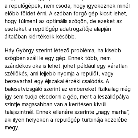
a repülőgépek, nem csoda, hogy igyekeznek minél
előbb földet érni. A szóban forgó gép kicsit lehet,
hogy túlment az optimális szögön, de ezeket az
eseteket a repülőgép adatrögzítője alapján
általában kiértékelik később.
Háy György szerint létező probléma, ha kisebb
szögben száll le egy gép. Ennek több, nem
szándékos oka is lehet: jöhet például egy váratlan
széllökés, ami lejjebb nyomja a repülőt, vagy
bezavarhat egy éjszakai érzéki csalódás. A
balesetvizsgáló szerint az embereket fizikailag még
így sem tudja elsodorni a gép, mert a leszállópálya
szintje magasabban van a kerítésen kívüli
talajszintnél. Ennek ellenére szerinte „nagy marha”,
aki ilyen helyeken a repülőgép turbinája közelébe
megy.