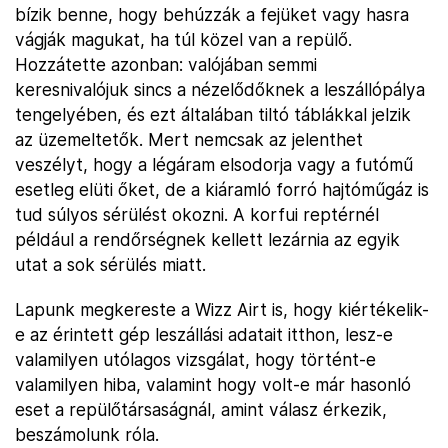
bízik benne, hogy behúzzák a fejüket vagy hasra
vágják magukat, ha túl közel van a repülő.
Hozzátette azonban: valójában semmi
keresnivalójuk sincs a nézelődőknek a leszállópálya
tengelyében, és ezt általában tiltó táblákkal jelzik
az üzemeltetők. Mert nemcsak az jelenthet
veszélyt, hogy a légáram elsodorja vagy a futómű
esetleg elüti őket, de a kiáramló forró hajtóműgáz is
tud súlyos sérülést okozni. A korfui reptérnél
például a rendőrségnek kellett lezárnia az egyik
utat a sok sérülés miatt.
Lapunk megkereste a Wizz Airt is, hogy kiértékelik-
e az érintett gép leszállási adatait itthon, lesz-e
valamilyen utólagos vizsgálat, hogy történt-e
valamilyen hiba, valamint hogy volt-e már hasonló
eset a repülőtársaságnál, amint válasz érkezik,
beszámolunk róla.