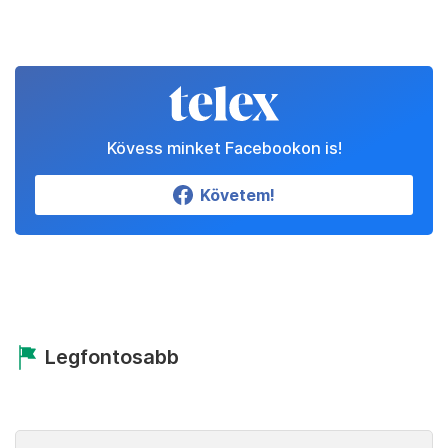
Kövess minket Facebookon is!
Követem!
Legfontosabb