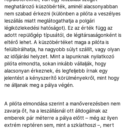
meghatározó küszöbérték, aminél alacsonyabban
nem szabad érkezni (különben a pilóta a veszélyes
leszállás miatt meglátogathatja a polgári
légiközlekedési hatóságot). Ez az érték függ az
adott repülőgép típusától, de légitársaságonként is
eltérő lehet. A küszöbértéket maga a pilóta is
felülbírálhatja, ha nagyobb súlyt szállít, vagy olyan
az időjárási helyzet. Mint a lapunknak nyilatkozó
pilóta elmondta, sokan inkább vállalják, hogy
alacsonyan érkeznek, és legfeljebb írnak egy
jelentést a kényszerítő körülményekről, mint hogy
ne álljanak meg a pálya végén.
A pilóta elmondása szerint a manőverezésben nem
zavarja őt, ha a leszállásnál ott álldogálnak az
emberek pár méterre a pálya előtt – még az ilyen
extrém reptéren sem, mint a szkíathoszi –, mert