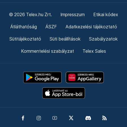
© 2026 Telex.hu Zrt.
Impresszum
Etikai kódex
Átláthatóság
ÁSZF
Adatkezelési tájékoztató
Sütitájékoztató
Süti beállítások
Szabályzatok
Kommentelési szabályzat
Telex Sales