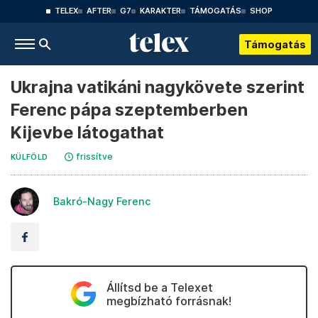
TELEX
AFTER
G7
KARAKTER
TÁMOGATÁS
SHOP
Támogatás
Ukrajna vatikáni nagykövete szerint
Ferenc pápa szeptemberben
Kijevbe látogathat
frissítve
KÜLFÖLD
Bakró-Nagy Ferenc
Állítsd be a Telexet
megbízható forrásnak!