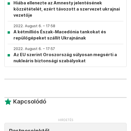
Hiába ellenezte az Amnesty jelentésének
közzétételét, ezért távozott a szervezet ukrajnai
vezetője
2022. August 6. – 17:58
A kétmilliós Észak-Macedónia tankokat és
repülőgépeket szállít Ukrajnának
2022. August 6. – 17:57
Az EU szerint Oroszország súlyosan megsérti a
nukleáris biztonsági szabályokat
Kapcsolódó