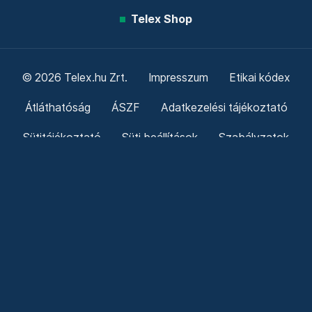
Telex Shop
© 2026 Telex.hu Zrt.
Impresszum
Etikai kódex
Átláthatóság
ÁSZF
Adatkezelési tájékoztató
Sütitájékoztató
Süti beállítások
Szabályzatok
Kommentelési szabályzat
Telex Sales