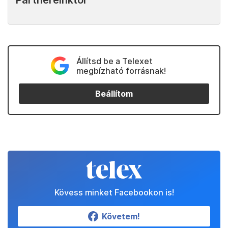
Partnereinktől
Állítsd be a Telexet
megbízható forrásnak!
Beállítom
Kövess minket Facebookon is!
Követem!