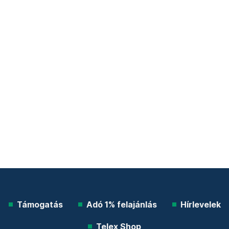
Támogatás
Adó 1% felajánlás
Hírlevelek
Telex Shop