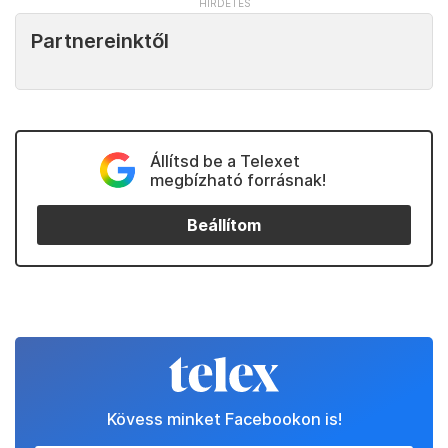
Partnereinktől
Állítsd be a Telexet
megbízható forrásnak!
Beállítom
Kövess minket Facebookon is!