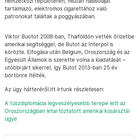
nemzetközi repülőtéren, miután hasisolajat
tartalmazó, elektromos cigarettához való
patronokat találtak a poggyászában.
Viktor Buotot 2008-ban, Thaiföldön vették őrizetbe
amerikai segítséggel, de Butot az Interpol is
körözte. Elfogása után Belgium, Oroszország és az
Egyesült Államok is szerette volna a kiadatását –
utóbbi járt sikerrel, így Butot 2013-ban 25 év
börtönre ítélték.
Az ügy hátteréről itt írtunk részletesen:
A túszdiplomácia legveszélyesebb terepe lett az
Oroszországban letartóztatott amerikai kosársztár
ügye