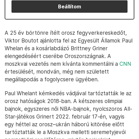
Beállítom
A 25 év börtönre ítélt orosz fegyverkereskedőt,
Viktor Boutot ajánlotta fel az Egyesült Államok Paul
Whelan és a kosárlabdázó Brittney Griner
elengedéséért cserébe Oroszországnak. A
moszkvai vezetés nem kívánta kommentálni a
CNN
értesülését, mondván, még nem született
megállapodás a fogolycsere ügyében.
Paul Whelant kémkedés vádjával tartóztatták le az
orosz hatóságok 2018-ban. A kétszeres olimpiai
bajnok, egyszeres női NBA-bajnok, nyolcszoros All-
Star-játékos Grinert 2022. február 17-én, vagyis
egy héttel az orosz–ukrán háború kitörése előtt
tartóztatták le a Moszkva melletti seremetyjevói