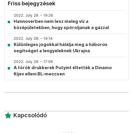
Friss bejegyzések
2022. July 28. – 19:26
Hannoverben nem lesz meleg víz a
középületekben, hogy spóroljanak a gázzal
2022. July 28. – 19:14
Különleges jogokkal hálálja meg a háborús
segítséget a lengyeleknek Ukrajna
2022. July 28. – 17:08
A török drukkerek Putyint éltették a Dinamo
Kijev elleni BL-meccsen
Kapcsolódó