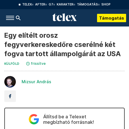
TELEX
AFTER
G7
KARAKTER
TÁMOGATÁS
SHOP
Támogatás
Egy elítélt orosz
fegyverkereskedőre cserélné két
fogva tartott állampolgárát az USA
frissítve
KÜLFÖLD
Mizsur András
Állítsd be a Telexet
megbízható forrásnak!