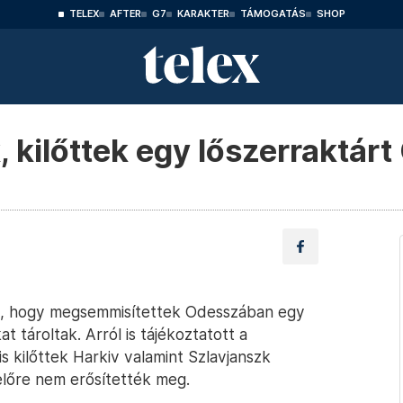
TELEX
AFTER
G7
KARAKTER
TÁMOGATÁS
SHOP
, kilőttek egy lőszerraktá
tta, hogy megsemmisítettek Odesszában egy
 tároltak. Arról is tájékoztatott a
is kilőttek Harkiv valamint Szlavjanszk
lőre nem erősítették meg.