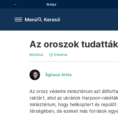
Ibolya
Menü
Kereső
Az oroszok tudatták
frissítve
KÜLFÖLD
Ághassi Attila
Az orosz védelmi minisztérium azt állíto
raktárt, ahol az ukránok Harpoon-rakétákat
minisztérium, hogy helikoptert és repülőt 
térségében, de ezeket más források egye