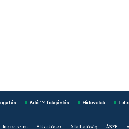
ogatás
Adó 1% felajánlás
Hírlevelek
Tele
Impresszum
Etikai kódex
Átláthatóság
ÁSZF
A