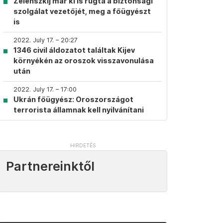
Zelenszkij már ki is rúgta a biztonsági
szolgálat vezetőjét, meg a főügyészt
is
2022. July 17. – 20:27
1346 civil áldozatot találtak Kijev
környékén az oroszok visszavonulása
után
2022. July 17. – 17:00
Ukrán főügyész: Oroszországot
terrorista államnak kell nyilvánítani
Partnereinktől