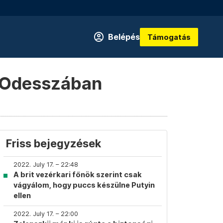
Belépés
Támogatás
rt Odesszában
Friss bejegyzések
2022. July 17. – 22:48
A brit vezérkari főnök szerint csak
vágyálom, hogy puccs készülne Putyin
ellen
2022. July 17. – 22:00