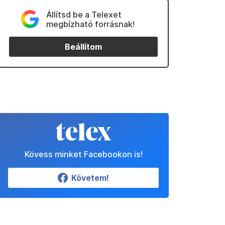
Állítsd be a Telexet
megbízható forrásnak!
Beállítom
Kövess minket Facebookon is!
Követem!