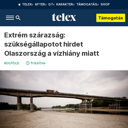
TELEX
AFTER
G7
KARAKTER
TÁMOGATÁS
SHOP
Támogatás
Extrém szárazság:
szükségállapotot hirdet
Olaszország a vízhiány miatt
frissítve
KÜLFÖLD