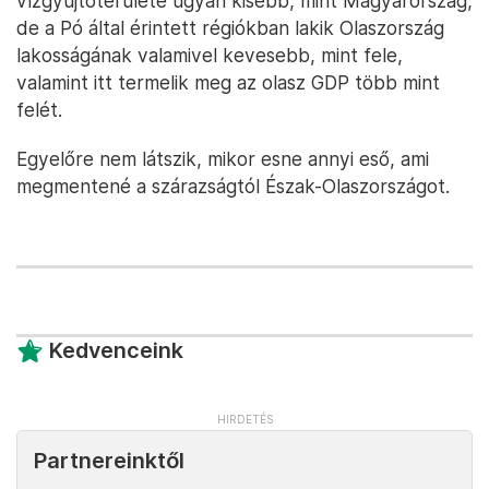
vízgyűjtőterülete ugyan kisebb, mint Magyarország,
de a Pó által érintett régiókban lakik Olaszország
lakosságának valamivel kevesebb, mint fele,
valamint itt termelik meg az olasz GDP több mint
felét.
Egyelőre nem látszik, mikor esne annyi eső, ami
megmentené a szárazságtól Észak-Olaszországot.
Kedvenceink
Partnereinktől