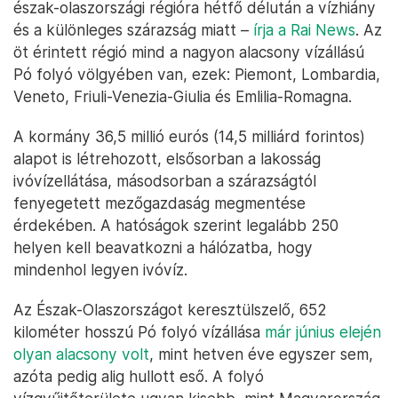
észak-olaszországi régióra hétfő délután a vízhiány
és a különleges szárazság miatt –
írja a Rai News
. Az
öt érintett régió mind a nagyon alacsony vízállású
Pó folyó völgyében van, ezek: Piemont, Lombardia,
Veneto, Friuli-Venezia-Giulia és Emlilia-Romagna.
A kormány 36,5 millió eurós (14,5 milliárd forintos)
alapot is létrehozott, elsősorban a lakosság
ivóvízellátása, másodsorban a szárazságtól
fenyegetett mezőgazdaság megmentése
érdekében. A hatóságok szerint legalább 250
helyen kell beavatkozni a hálózatba, hogy
mindenhol legyen ivóvíz.
Az Észak-Olaszországot keresztülszelő, 652
kilométer hosszú Pó folyó vízállása
már június elején
olyan alacsony volt
, mint hetven éve egyszer sem,
azóta pedig alig hullott eső. A folyó