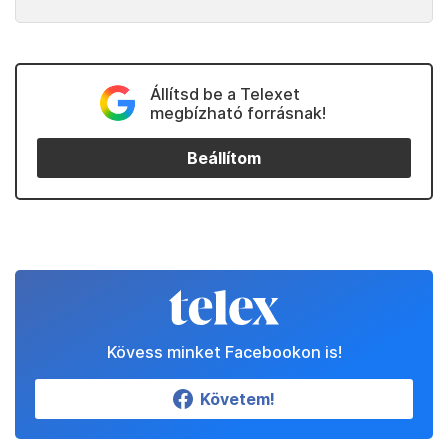
Állítsd be a Telexet
megbízható forrásnak!
Beállítom
Kövess minket Facebookon is!
Követem!