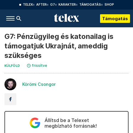
TELEX
AFTER
G7
KARAKTER
TÁMOGATÁS
SHOP
Támogatás
G7: Pénzügyileg és katonailag is
támogatjuk Ukrajnát, ameddig
szükséges
frissítve
KÜLFÖLD
Körömi Csongor
Állítsd be a Telexet
megbízható forrásnak!