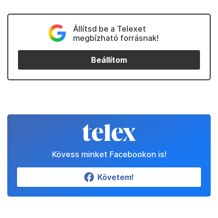
Állítsd be a Telexet
megbízható forrásnak!
Beállítom
Kövess minket Facebookon is!
Követem!