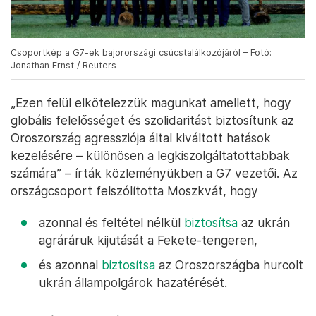
Csoportkép a G7-ek bajorországi csúcstalálkozójáról – Fotó:
Jonathan Ernst / Reuters
„Ezen felül elkötelezzük magunkat amellett, hogy
globális felelősséget és szolidaritást biztosítunk az
Oroszország agressziója által kiváltott hatások
kezelésére – különösen a legkiszolgáltatottabbak
számára” – írták közleményükben a G7 vezetői. Az
országcsoport felszólította Moszkvát, hogy
azonnal és feltétel nélkül
biztosítsa
az ukrán
agráráruk kijutását a Fekete-tengeren,
és azonnal
biztosítsa
az Oroszországba hurcolt
ukrán állampolgárok hazatérését.