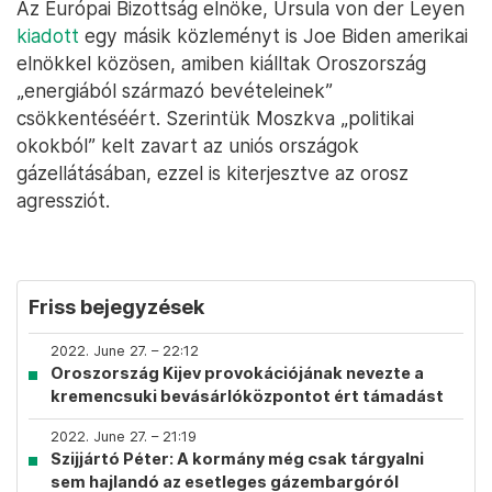
Az Európai Bizottság elnöke, Ursula von der Leyen
kiadott
egy másik közleményt is Joe Biden amerikai
elnökkel közösen, amiben kiálltak Oroszország
„energiából származó bevételeinek”
csökkentéséért. Szerintük Moszkva „politikai
okokból” kelt zavart az uniós országok
gázellátásában, ezzel is kiterjesztve az orosz
agressziót.
Friss bejegyzések
2022. June 27. – 22:12
Oroszország Kijev provokációjának nevezte a
kremencsuki bevásárlóközpontot ért támadást
2022. June 27. – 21:19
Szijjártó Péter: A kormány még csak tárgyalni
sem hajlandó az esetleges gázembargóról