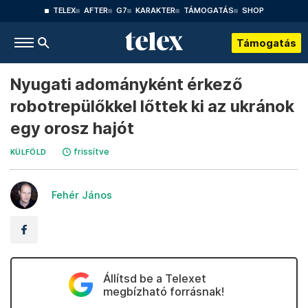
TELEX
AFTER
G7
KARAKTER
TÁMOGATÁS
SHOP
Támogatás
Nyugati adományként érkező
robotrepülőkkel lőttek ki az ukránok
egy orosz hajót
frissítve
KÜLFÖLD
Fehér János
Állítsd be a Telexet
megbízható forrásnak!