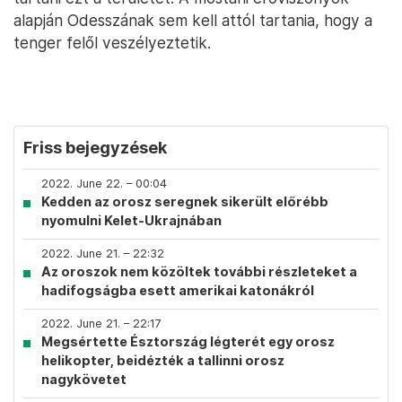
alapján Odesszának sem kell attól tartania, hogy a
tenger felől veszélyeztetik.
Friss bejegyzések
2022. June 22. – 00:04
Kedden az orosz seregnek sikerült előrébb
nyomulni Kelet-Ukrajnában
2022. June 21. – 22:32
Az oroszok nem közöltek további részleteket a
hadifogságba esett amerikai katonákról
2022. June 21. – 22:17
Megsértette Észtország légterét egy orosz
helikopter, beidézték a tallinni orosz
nagykövetet