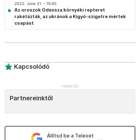
2022. June 21. – 19:40
Az oroszok Odessza környéki repteret
rakétázták, az ukránok a Kígyó-szigetre mértek
csapást
Kapcsolódó
Partnereinktől
Állítsd be a Telexet