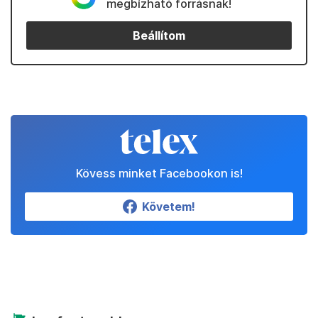
megbízható forrásnak!
Beállítom
Kövess minket Facebookon is!
Követem!