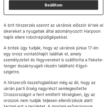
Beállítom
A brit hírszerzés szerint az ukránok először értek el
sikereket a nyugatiak által adományozott Harpoon
hajók elleni robotrepülőgépekkel.
A britek úgy tudják, hogy az ukránok június 17-én
egy orosz vontatóhajót találtak el, amely
személyzetet és fegyvereket is szállította a Fekete-
tenger északnyugati részén található Kígyó-
szigetre.
A hírszerzői összefoglalóban még az áll, hogy az
ukrán parti őrség nagyrészt semlegesítette
Oroszországot a fent említett térségben, így az
oroszok nem tudják teljesen ellenőrzésük alatt
tartani ezt a területet. A mostani erőviszonyok