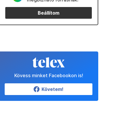
Beállítom
Kövess minket Facebookon is!
Követem!