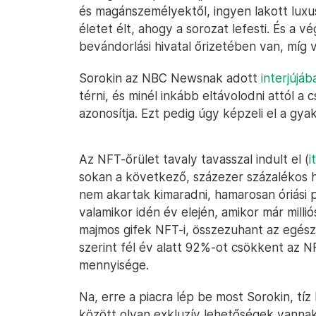
és magánszemélyektől, ingyen lakott lux
életet élt, ahogy a sorozat lefesti. És a vé
bevándorlási hivatal őrizetében van, míg vé
Sorokin az NBC Newsnak adott
interjújáb
térni, és minél inkább eltávolodni attól a 
azonosítja. Ezt pedig úgy képzeli el a gya
Az NFT-őrület tavaly tavasszal indult el (
i
sokan a következő, százezer százalékos h
nem akartak kimaradni, hamarosan óriási
valamikor idén év elején, amikor már mill
majmos gifek NFT-i, összezuhant az egész 
szerint fél év alatt 92%-ot csökkent az N
mennyisége.
Na, erre a piacra lép be most Sorokin, tí
között olyan exkluzív lehetőségek vannak