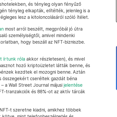
ushotelekben, és tényleg olyan fényűző
gén tényleg elkapták, elítélték, jelenleg is a
gleges lesz a kitoloncolásáról szóló ítélet.
an
most arról beszélt, megpróbál jó útra
csaló személyiségtől, amivel mindenki
korlatban, hogy beszáll az NFT-bizniszbe.
tt írtunk róla
akkor részletesen), és mivel
asznot hozó kriptoüzletet látták benne, és
 pénzek kezdtek el mozogni benne. Aztán
iós összegekért cseréltek gazdát béna
– a Wall Street Journal májusi
jelentése
FT-tranzakciók és 88%-ot az aktív tárcák
z NFT-t szeretne kiadni, amikhez többek
 kötve, mint telefonbeszélgetés és