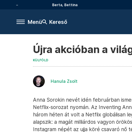
Berta, Bettina
Menü
Kereső
Újra akcióban a vilá
KÜLFÖLD
Hanula Zsolt
Anna Sorokin nevét idén februárban ismert
Netflix-sorozat nyomán. Az Inventing Ann
három héten át volt a Netflix globálisan 
alapszik: a magát milliárdos vagyon örökös
Instagram népét az ujja köré csavaró nő t