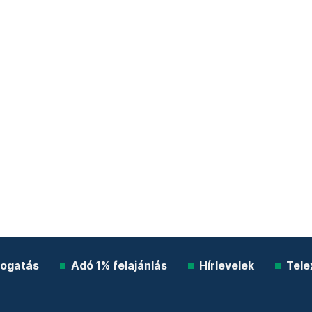
ogatás
Adó 1% felajánlás
Hírlevelek
Tele