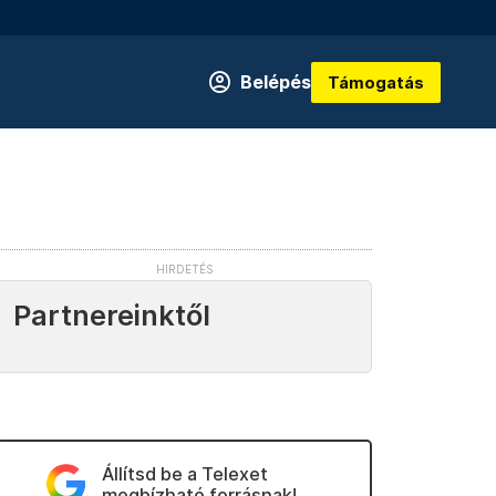
Belépés
Támogatás
Partnereinktől
Állítsd be a Telexet
megbízható forrásnak!