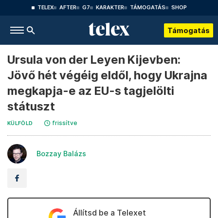
TELEX
AFTER
G7
KARAKTER
TÁMOGATÁS
SHOP
Támogatás
Ursula von der Leyen Kijevben:
Jövő hét végéig eldől, hogy Ukrajna
megkapja-e az EU-s tagjelölti
státuszt
frissítve
KÜLFÖLD
Bozzay Balázs
Állítsd be a Telexet