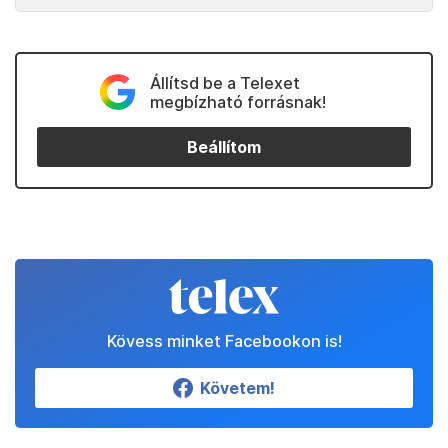
Állítsd be a Telexet
megbízható forrásnak!
Beállítom
Kövess minket Facebookon is!
Követem!