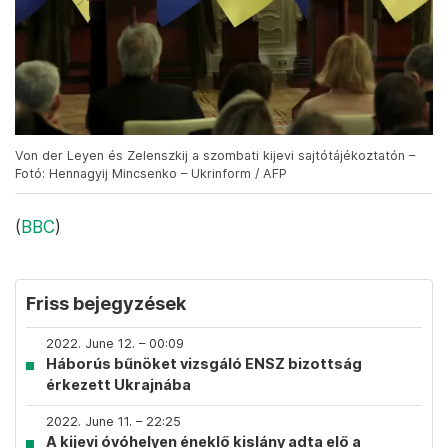
Von der Leyen és Zelenszkij a szombati kijevi sajtótájékoztatón –
Fotó: Hennagyij Mincsenko – Ukrinform / AFP
(
BBC
)
Friss bejegyzések
2022. June 12. – 00:09
Háborús bűnöket vizsgáló ENSZ bizottság
érkezett Ukrajnába
2022. June 11. – 22:25
A kijevi óvóhelyen éneklő kislány adta elő a