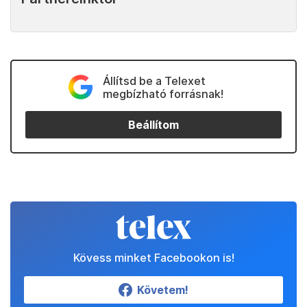
Állítsd be a Telexet
megbízható forrásnak!
Beállítom
Kövess minket Facebookon is!
Követem!