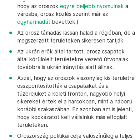
hogy az oroszok
egyre beljebb nyomulnak
a
városba, orosz közlés szerint már az
egyharmadát
bevették.)
Az orosz támadás lassan halad a régióban, de a
megszerzett területeken sikeresen tartják.
Az ukrán erők által tartott, orosz csapatok
által körülölelt területekre vezető útvonalak
továbbra is ukrán irányítás alatt állnak.
Azzal, hogy az oroszok viszonylag kis területre
összpontosították a csapataikat és a
tűzerejüket a keleti fronton, nagyobb helyi
sikereket értek el a harcokban, mint a háború
korábbi szakaszában. Ez azonban azt is jelenti,
hogy kockázatot kell vállalniuk más elfoglalt
területeken.
Oroszország politikai célja valószínűleg a teljes