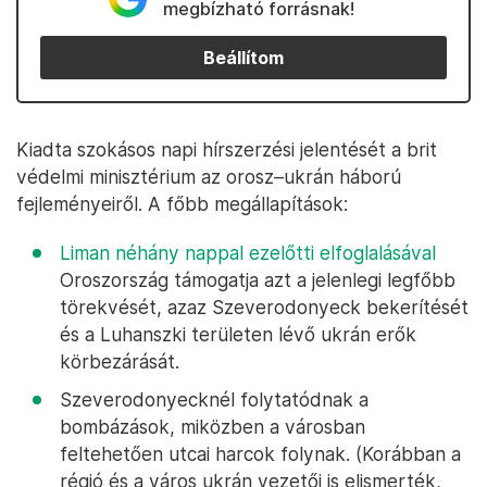
megbízható forrásnak!
Beállítom
Kiadta szokásos napi hírszerzési jelentését a brit
védelmi minisztérium az orosz–ukrán háború
fejleményeiről. A főbb megállapítások:
Liman néhány nappal ezelőtti elfoglalásával
Oroszország támogatja azt a jelenlegi legfőbb
törekvését, azaz Szeverodonyeck bekerítését
és a Luhanszki területen lévő ukrán erők
körbezárását.
Szeverodonyecknél folytatódnak a
bombázások, miközben a városban
feltehetően utcai harcok folynak. (Korábban a
régió és a város ukrán vezetői is elismerték,