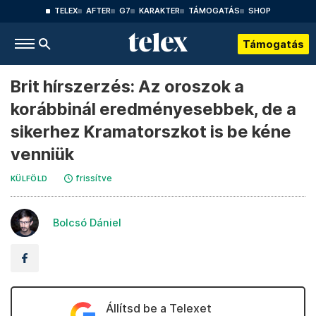
TELEX
AFTER
G7
KARAKTER
TÁMOGATÁS
SHOP
Támogatás
Brit hírszerzés: Az oroszok a
korábbinál eredményesebbek, de a
sikerhez Kramatorszkot is be kéne
venniük
frissítve
KÜLFÖLD
Bolcsó Dániel
Állítsd be a Telexet