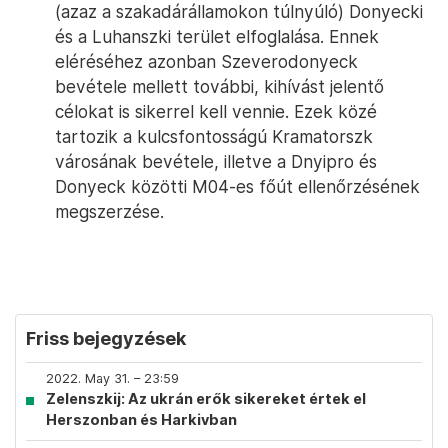
(azaz a szakadárállamokon túlnyúló) Donyecki
és a Luhanszki terület elfoglalása. Ennek
eléréséhez azonban Szeverodonyeck
bevétele mellett további, kihívást jelentő
célokat is sikerrel kell vennie. Ezek közé
tartozik a kulcsfontosságú Kramatorszk
városának bevétele, illetve a Dnyipro és
Donyeck közötti M04-es főút ellenőrzésének
megszerzése.
Friss bejegyzések
2022. May 31. – 23:59
Zelenszkij: Az ukrán erők sikereket értek el
Herszonban és Harkivban