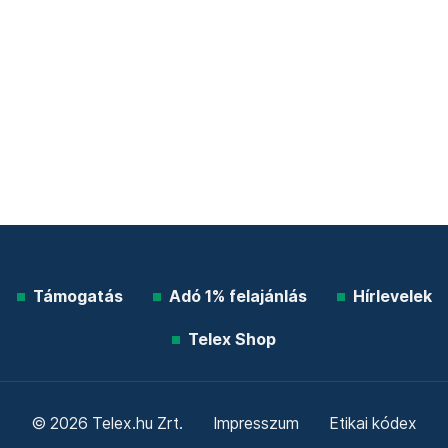
Támogatás
Adó 1% felajánlás
Hírlevelek
Telex Shop
© 2026 Telex.hu Zrt.
Impresszum
Etikai kódex