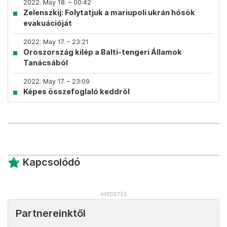
2022. May 18. – 00:42
Zelenszkij: Folytatjuk a mariupoli ukrán hősök
evakuációját
2022. May 17. – 23:21
Oroszország kilép a Balti-tengeri Államok
Tanácsából
2022. May 17. – 23:09
Képes összefoglaló keddről
Kapcsolódó
Partnereinktől