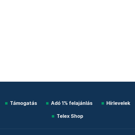
Támogatás
Adó 1% felajánlás
Hírlevelek
Telex Shop