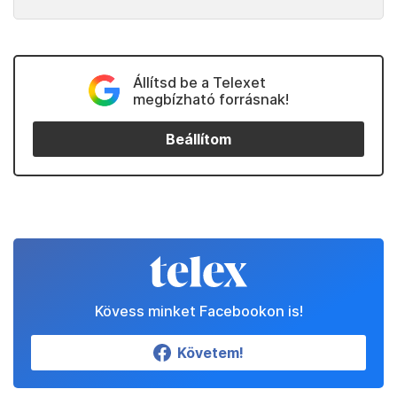
Állítsd be a Telexet
megbízható forrásnak!
Beállítom
Kövess minket Facebookon is!
Követem!