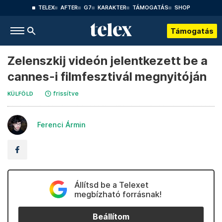
TELEX
AFTER
G7
KARAKTER
TÁMOGATÁS
SHOP
Támogatás
Zelenszkij videón jelentkezett be a
cannes-i filmfesztivál megnyitóján
frissítve
KÜLFÖLD
Ferenci Ármin
Állítsd be a Telexet
megbízható forrásnak!
Beállítom