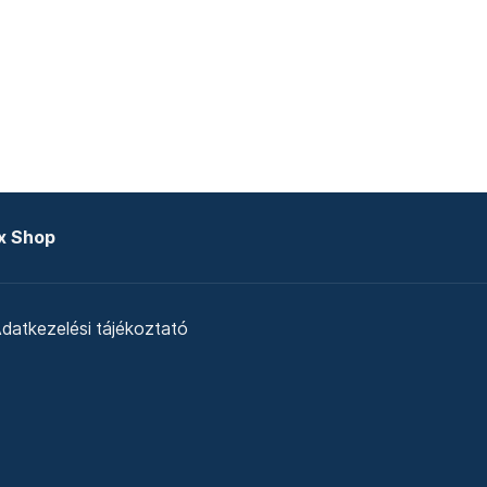
x Shop
datkezelési tájékoztató
zat
Telex Sales