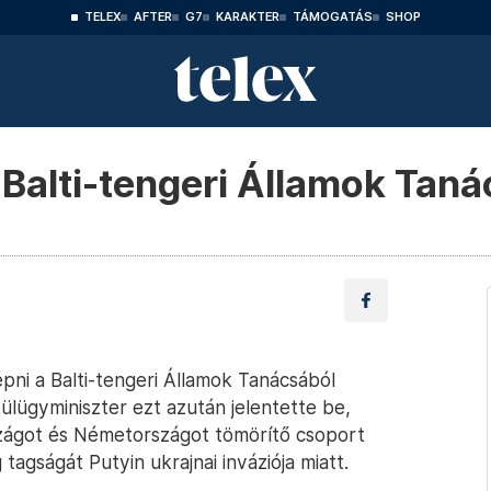
TELEX
AFTER
G7
KARAKTER
TÁMOGATÁS
SHOP
 Balti-tengeri Államok Tan
épni a Balti-tengeri Államok Tanácsából
ülügyminiszter ezt azután jelentette be,
zágot és Németországot tömörítő csoport
agságát Putyin ukrajnai inváziója miatt.