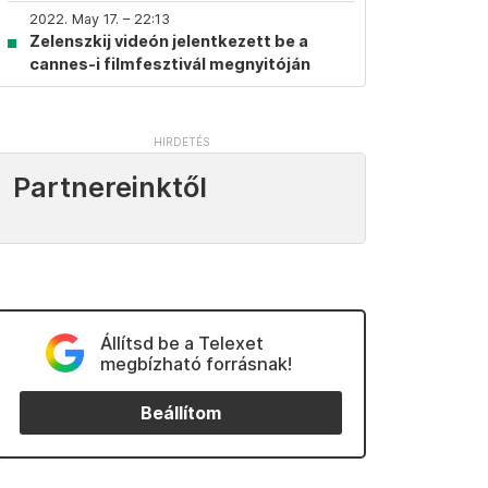
2022. May 17. – 22:13
Zelenszkij videón jelentkezett be a
cannes-i filmfesztivál megnyitóján
Partnereinktől
Állítsd be a Telexet
megbízható forrásnak!
Beállítom