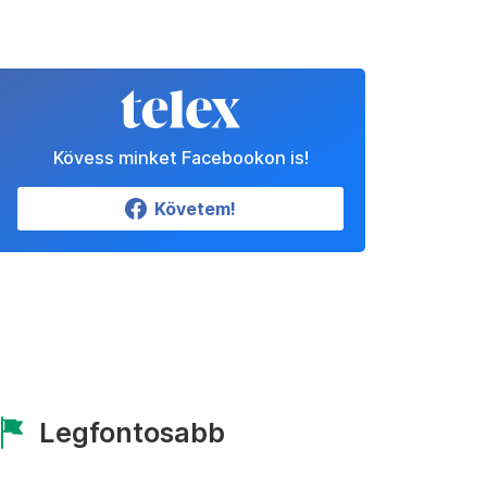
Kövess minket Facebookon is!
Követem!
Legfontosabb