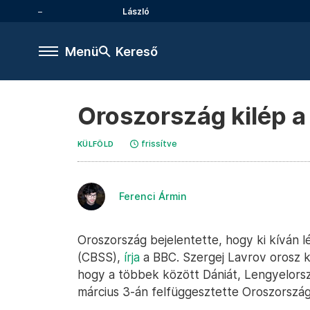
László
Menü
Kereső
Oroszország kilép a
frissítve
KÜLFÖLD
Ferenci Ármin
Oroszország bejelentette, hogy ki kíván l
(CBSS),
írja
a BBC. Szergej Lavrov orosz k
hogy a többek között Dániát, Lengyelors
március 3-án felfüggesztette Oroszország t