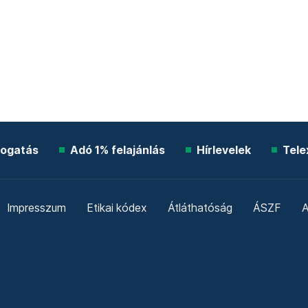
ogatás
Adó 1% felajánlás
Hírlevelek
Tele
Impresszum
Etikai kódex
Átláthatóság
ÁSZF
A
Süti beállítások
Szabályzatok
Kommentelési szabály