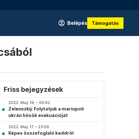
Belépés
Támogatás
ácsából
Friss bejegyzések
2022. May 18. – 00:42
Zelenszkij: Folytatjuk a mariupoli
ukrán hősök evakuációját
2022. May 17. – 23:09
Képes összefoglaló keddről