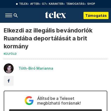
TELEX
AFTER
G7
KARAKTER
TÁMOGATÁS
SHOP
Támogatás
Elkezdi az illegális bevándorlók
Ruandába deportálását a brit
kormány
KÜLFÖLD
Tóth-Biró Marianna
Állítsd be a Telexet
megbízható forrásnak!