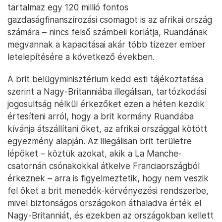
tartalmaz egy 120 millió fontos
gazdaságfinanszírozási csomagot is az afrikai ország
számára – nincs felső számbeli korlátja, Ruandának
megvannak a kapacitásai akár több tízezer ember
letelepítésére a következő években.
A brit belügyminisztérium kedd esti tájékoztatása
szerint a Nagy-Britanniába illegálisan, tartózkodási
jogosultság nélkül érkezőket ezen a héten kezdik
értesíteni arról, hogy a brit kormány Ruandába
kívánja átszállítani őket, az afrikai országgal kötött
egyezmény alapján. Az illegálisan brit területre
lépőket – köztük azokat, akik a La Manche-
csatornán csónakokkal átkelve Franciaországból
érkeznek – arra is figyelmeztetik, hogy nem veszik
fel őket a brit menedék-kérvényezési rendszerbe,
mivel biztonságos országokon áthaladva érték el
Nagy-Britanniát, és ezekben az országokban kellett