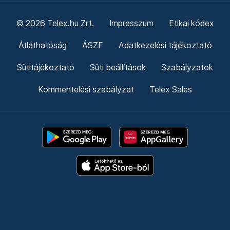
© 2026 Telex.hu Zrt.
Impresszum
Etikai kódex
Átláthatóság
ÁSZF
Adatkezelési tájékoztató
Sütitájékoztató
Süti beállítások
Szabályzatok
Kommentelési szabályzat
Telex Sales