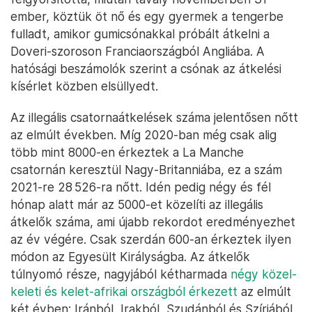
ember, köztük öt nő és egy gyermek a tengerbe
fulladt, amikor gumicsónakkal próbált átkelni a
Doveri-szoroson Franciaországból Angliába. A
hatósági beszámolók szerint a csónak az átkelési
kísérlet közben elsüllyedt.
Az illegális csatornaátkelések száma jelentősen nőtt
az elmúlt években. Míg 2020-ban még csak alig
több mint 8000-en érkeztek a La Manche
csatornán keresztül Nagy-Britanniába, ez a szám
2021-re 28 526-ra nőtt. Idén pedig négy és fél
hónap alatt már az 5000-et közelíti az illegális
átkelők száma, ami újabb rekordot eredményezhet
az év végére. Csak szerdán 600-an érkeztek ilyen
módon az Egyesült Királyságba. Az átkelők
túlnyomó része, nagyjából kétharmada
négy közel-
keleti és kelet-afrikai országból érkezett
az elmúlt
két évben: Iránból, Irakból, Szudánból és Szíriából.