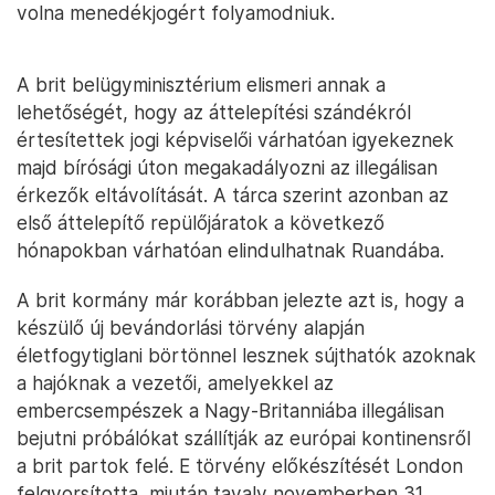
volna menedékjogért folyamodniuk.
A brit belügyminisztérium elismeri annak a
lehetőségét, hogy az áttelepítési szándékról
értesítettek jogi képviselői várhatóan igyekeznek
majd bírósági úton megakadályozni az illegálisan
érkezők eltávolítását. A tárca szerint azonban az
első áttelepítő repülőjáratok a következő
hónapokban várhatóan elindulhatnak Ruandába.
A brit kormány már korábban jelezte azt is, hogy a
készülő új bevándorlási törvény alapján
életfogytiglani börtönnel lesznek sújthatók azoknak
a hajóknak a vezetői, amelyekkel az
embercsempészek a Nagy-Britanniába illegálisan
bejutni próbálókat szállítják az európai kontinensről
a brit partok felé. E törvény előkészítését London
felgyorsította, miután tavaly novemberben 31