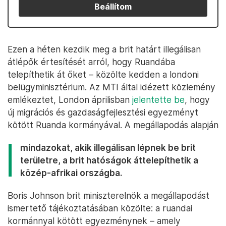
Beállítom
Ezen a héten kezdik meg a brit határt illegálisan
átlépők értesítését arról, hogy Ruandába
telepíthetik át őket – közölte kedden a londoni
belügyminisztérium. Az MTI által idézett közlemény
emlékeztet, London áprilisban
jelentette be
, hogy
új migrációs és gazdaságfejlesztési egyezményt
kötött Ruanda kormányával. A megállapodás alapján
mindazokat, akik illegálisan lépnek be brit
területre, a brit hatóságok áttelepíthetik a
közép-afrikai országba.
Boris Johnson brit miniszterelnök a megállapodást
ismertető tájékoztatásában közölte: a ruandai
kormánnyal kötött egyezménynek – amely