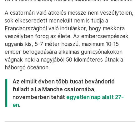
A csatornán való átkelés messze nem veszélytelen,
sok elkeseredett menekült nem is tudja a
Franciaországból való induláskor, hogy mekkora
veszélyben forog az élete. Az embercsempészek
ugyanis kis, 5-7 méter hosszú, maximum 10-15
ember befogadására alkalmas gumicsónakokon
vágnak neki a nagyjából 50 kilométeres útnak a
háborgó óceánon.
Az elmúlt évben több tucat bevándorló
fulladt a La Manche csatornába,
novemberben tehát
egyetlen nap alatt 27-
en
.