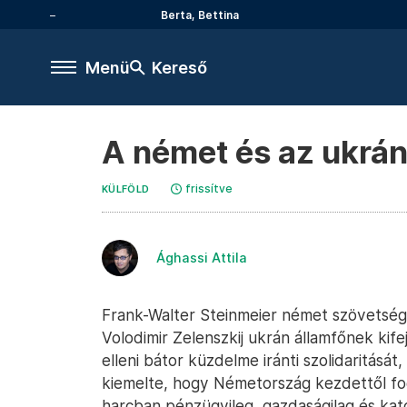
Berta, Bettina
Menü
Kereső
A német és az ukrán 
frissítve
KÜLFÖLD
Ághassi Attila
Frank-Walter Steinmeier német szövetségi
Volodimir Zelenszkij ukrán államfőnek kif
elleni bátor küzdelme iránti szolidaritását
kiemelte, hogy Németország kezdettől fo
harcban pénzügyileg, gazdaságilag és kat