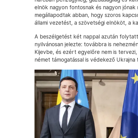
elnök nagyon fontosnak és nagyon jónak nev
megállapodtak abban, hogy szoros kapcsol
állami vezetést, a szövetségi elnököt, a k
A beszélgetést két nappal azután folytatt
nyilvánosan jelezte: továbbra is nehezmén
Kijevbe, és ezért egyelőre nem is tervezi,
német támogatással is védekező Ukrajna 