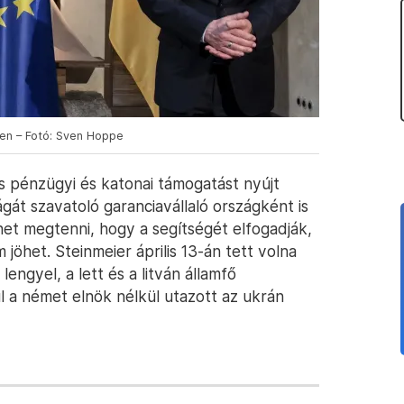
ben – Fotó: Sven Hoppe
s pénzügyi és katonai támogatást nyújt
gát szavatoló garanciavállaló országként is
het megtenni, hogy a segítségét elfogadják,
jöhet. Steinmeier április 13-án tett volna
 lengyel, a lett és a litván államfő
l a német elnök nélkül utazott az ukrán