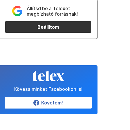
Állítsd be a Telexet
megbízható forrásnak!
Beállítom
Kövess minket Facebookon is!
Követem!