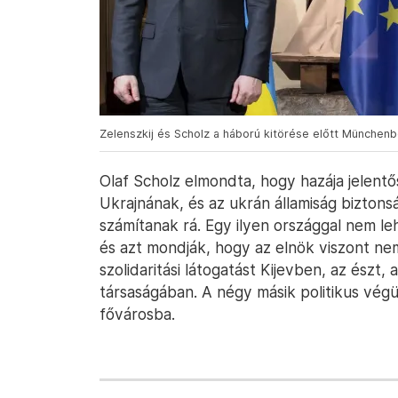
Zelenszkij és Scholz a háború kitörése előtt München
Olaf Scholz elmondta, hogy hazája jelentő
Ukrajnának, és az ukrán államiság biztonsá
számítanak rá. Egy ilyen országgal nem le
és azt mondják, hogy az elnök viszont nem 
szolidaritási látogatást Kijevben, az észt, a
társaságában. A négy másik politikus végü
fővárosba.