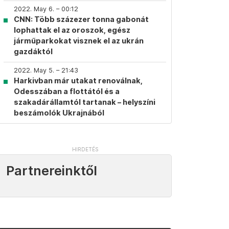
2022. May 6. – 00:12
CNN: Több százezer tonna gabonát
lophattak el az oroszok, egész
járműparkokat visznek el az ukrán
gazdáktól
2022. May 5. – 21:43
Harkivban már utakat renoválnak,
Odesszában a flottától és a
szakadárállamtól tartanak – helyszíni
beszámolók Ukrajnából
Partnereinktől