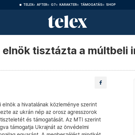
TELEX
AFTER
G7
KARAKTER
TÁMOGATÁS
SHOP
elnök tisztázta a múltbeli i
 elnök a hivatalának közleménye szerint
ejezte az ukrán nép az orosz agresszorok
, tiszteletét és támogatását. Az MTI szerint
gva támogatja Ukrajnát az önvédelmi
onailag egyaránt. A megbeszélést mindkét