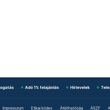
ogatás
Adó 1% felajánlás
Hírlevelek
Tele
Impresszum
Etikai kódex
Átláthatóság
ÁSZF
A