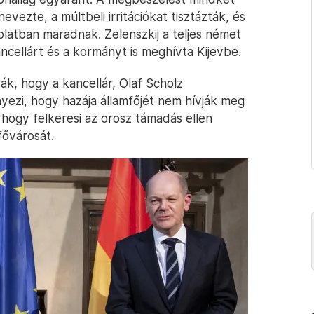
ezte, a múltbeli irritációkat tisztázták, és
atban maradnak. Zelenszkij a teljes német
ancellárt és a kormányt is meghívta Kijevbe.
ák, hogy a kancellár, Olaf Scholz
yezi, hogy hazája államfőjét nem hívják meg
 hogy felkeresi az orosz támadás ellen
fővárosát.