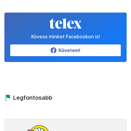
Kövess minket Facebookon is!
Követem!
Legfontosabb