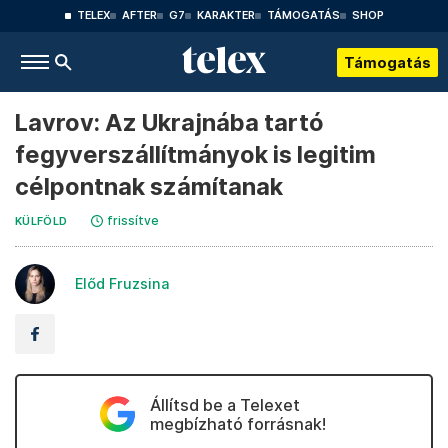
TELEX
AFTER
G7
KARAKTER
TÁMOGATÁS
SHOP
Támogatás
Lavrov: Az Ukrajnába tartó
fegyverszállítmányok is legitim
célpontnak számítanak
frissítve
KÜLFÖLD
Előd Fruzsina
Állítsd be a Telexet
megbízható forrásnak!