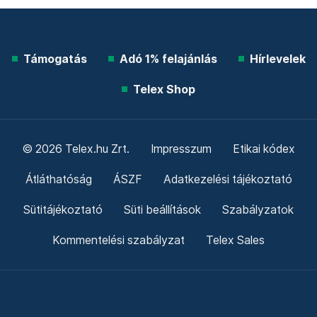
Támogatás
Adó 1% felajánlás
Hírlevelek
Telex Shop
© 2026 Telex.hu Zrt.
Impresszum
Etikai kódex
Átláthatóság
ÁSZF
Adatkezelési tájékoztató
Sütitájékoztató
Süti beállítások
Szabályzatok
Kommentelési szabályzat
Telex Sales