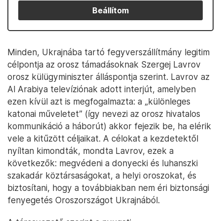
Beállítom
Minden, Ukrajnába tartó fegyverszállítmány legitim
célpontja az orosz támadásoknak Szergej Lavrov
orosz külügyminiszter álláspontja szerint. Lavrov az
Al Arabiya televíziónak adott interjút, amelyben
ezen kívül azt is megfogalmazta: a „különleges
katonai műveletet” (így nevezi az orosz hivatalos
kommunikáció a háborút) akkor fejezik be, ha elérik
vele a kitűzött céljaikat. A célokat a kezdetektől
nyíltan kimondták, mondta Lavrov, ezek a
következők: megvédeni a donyecki és luhanszki
szakadár köztársaságokat, a helyi oroszokat, és
biztosítani, hogy a továbbiakban nem éri biztonsági
fenyegetés Oroszországot Ukrajnából.