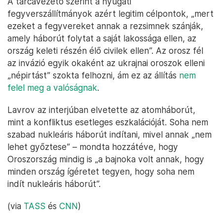
A tárcavezető szerint a nyugati
fegyverszállítmányok azért legitim célpontok, „mert
ezeket a fegyvereket annak a rezsimnek szánják,
amely háborút folytat a saját lakossága ellen, az
ország keleti részén élő civilek ellen”. Az orosz fél
az invázió egyik okaként az ukrajnai oroszok elleni
„népirtást” szokta felhozni, ám ez az állítás
nem
felel meg a valóságnak
.
Lavrov az interjúban elvetette az atomháborút,
mint a konfliktus esetleges eszkalációját. Soha nem
szabad nukleáris háborút indítani, mivel annak „nem
lehet győztese” – mondta hozzátéve, hogy
Oroszország mindig is „a bajnoka volt annak, hogy
minden ország ígéretet tegyen, hogy soha nem
indít nukleáris háborút”.
(via
TASS
és
CNN
)