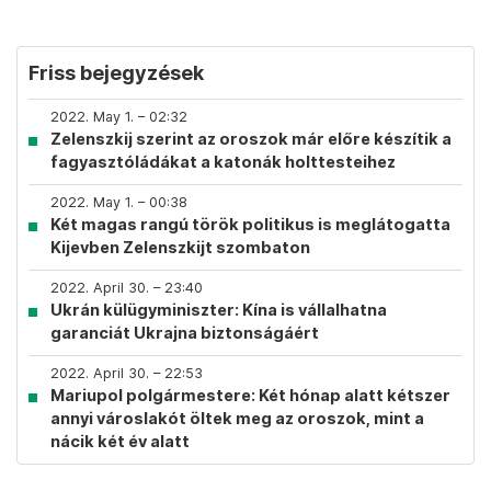
Friss bejegyzések
2022. May 1. – 02:32
Zelenszkij szerint az oroszok már előre készítik a
fagyasztóládákat a katonák holttesteihez
2022. May 1. – 00:38
Két magas rangú török politikus is meglátogatta
Kijevben Zelenszkijt szombaton
2022. April 30. – 23:40
Ukrán külügyminiszter: Kína is vállalhatna
garanciát Ukrajna biztonságáért
2022. April 30. – 22:53
Mariupol polgármestere: Két hónap alatt kétszer
annyi városlakót öltek meg az oroszok, mint a
nácik két év alatt