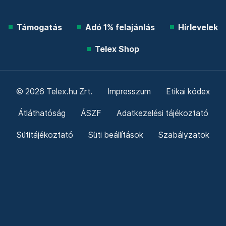
Támogatás
Adó 1% felajánlás
Hírlevelek
Telex Shop
© 2026 Telex.hu Zrt.
Impresszum
Etikai kódex
Átláthatóság
ÁSZF
Adatkezelési tájékoztató
Sütitájékoztató
Süti beállítások
Szabályzatok
Kommentelési szabályzat
Telex Sales