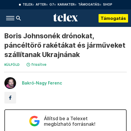
TELEX
AFTER
G7
KARAKTER
TÁMOGATÁS
SHOP
Támogatás
Boris Johnsonék drónokat,
páncéltörő rakétákat és járműveket
szállítanak Ukrajnának
frissítve
KÜLFÖLD
Bakró-Nagy Ferenc
Állítsd be a Telexet
megbízható forrásnak!