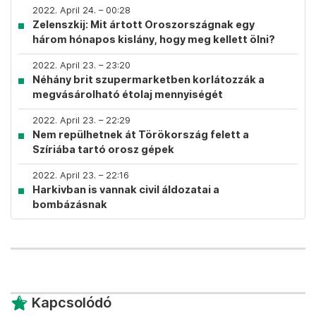
2022. April 24. – 00:28
Zelenszkij: Mit ártott Oroszországnak egy
három hónapos kislány, hogy meg kellett ölni?
2022. April 23. – 23:20
Néhány brit szupermarketben korlátozzák a
megvásárolható étolaj mennyiségét
2022. April 23. – 22:29
Nem repülhetnek át Törökország felett a
Szíriába tartó orosz gépek
2022. April 23. – 22:16
Harkivban is vannak civil áldozatai a
bombázásnak
Kapcsolódó