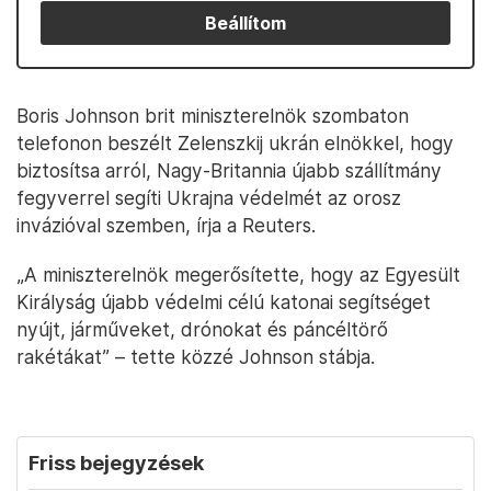
Beállítom
Boris Johnson brit miniszterelnök szombaton
telefonon beszélt Zelenszkij ukrán elnökkel, hogy
biztosítsa arról, Nagy-Britannia újabb szállítmány
fegyverrel segíti Ukrajna védelmét az orosz
invázióval szemben, írja a Reuters.
„A miniszterelnök megerősítette, hogy az Egyesült
Királyság újabb védelmi célú katonai segítséget
nyújt, járműveket, drónokat és páncéltörő
rakétákat” – tette közzé Johnson stábja.
Friss bejegyzések