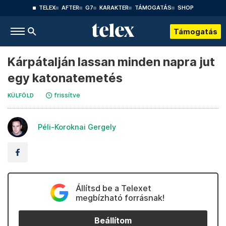
TELEX
AFTER
G7
KARAKTER
TÁMOGATÁS
SHOP
Támogatás
Kárpátalján lassan minden napra jut
egy katonatemetés
frissítve
KÜLFÖLD
Péli-Koroknai Gergely
Állítsd be a Telexet
megbízható forrásnak!
Beállítom