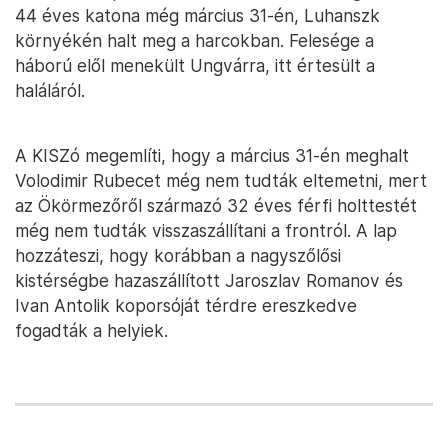
44 éves katona még március 31-én, Luhanszk
környékén halt meg a harcokban. Felesége a
háború elől menekült Ungvárra, itt értesült a
haláláról.
A KISZó megemlíti, hogy a március 31-én meghalt
Volodimir Rubecet még nem tudták eltemetni, mert
az Ökörmezőről származó 32 éves férfi holttestét
még nem tudták visszaszállítani a frontról. A lap
hozzáteszi, hogy korábban a nagyszőlősi
kistérségbe hazaszállított Jaroszlav Romanov és
Ivan Antolik koporsóját térdre ereszkedve
fogadták a helyiek.