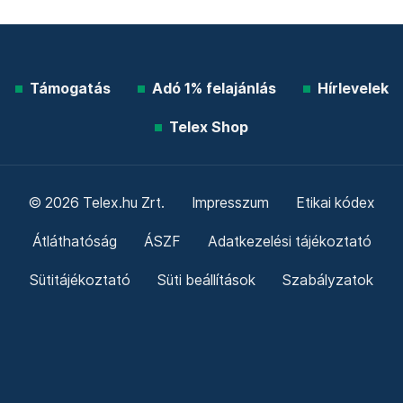
Támogatás
Adó 1% felajánlás
Hírlevelek
Telex Shop
© 2026 Telex.hu Zrt.
Impresszum
Etikai kódex
Átláthatóság
ÁSZF
Adatkezelési tájékoztató
Sütitájékoztató
Süti beállítások
Szabályzatok
Kommentelési szabályzat
Telex Sales