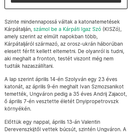
Szinte mindennapossá váltak a katonatemetések
Kárpátalján,
számol be a Kárpáti Igaz Szó
(KISZó),
amely szerint az elmúlt napokban több,
Kárpátaljáról származó, az orosz-ukrán háborúban
elesett férfit kellett eltemetni. De olyanról is tudni,
aki meghalt a fronton, testét viszont még nem
tudták hazaszállítani.
A lap szerint április 14-én Szolyván egy 23 éves
katonát, az április 9-én meghalt Ivan Szmozsanikot
temették, Ungváron pedig a 35 éves Andrij Zajacot,
ő április 7-én vesztette életét Dnyipropetrovszk
környékén.
Előttük egy nappal, április 13-án Valentin
Derevenszkijtől vettek búcsút, szintén Ungváron. A