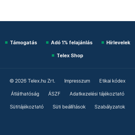
Támogatás
Adó 1% felajánlás
Hírlevelek
Telex Shop
© 2026 Telex.hu Zrt.
Impresszum
Etikai kódex
Átláthatóság
ÁSZF
Adatkezelési tájékoztató
Sütitájékoztató
Süti beállítások
Szabályzatok
Kommentelési szabályzat
Telex Sales