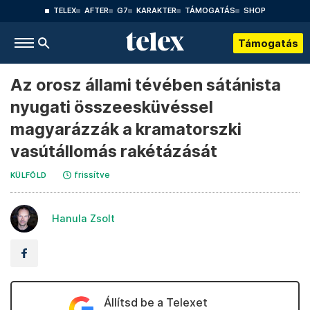
TELEX
AFTER
G7
KARAKTER
TÁMOGATÁS
SHOP
Támogatás
Az orosz állami tévében sátánista
nyugati összeesküvéssel
magyarázzák a kramatorszki
vasútállomás rakétázását
frissítve
KÜLFÖLD
Hanula Zsolt
Állítsd be a Telexet