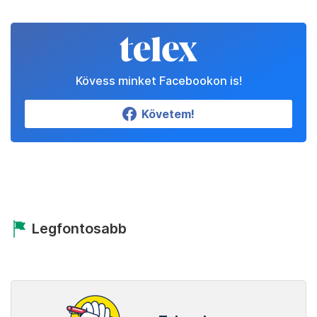
Kövess minket Facebookon is!
Követem!
Legfontosabb