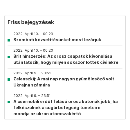
Friss bejegyzések
2022. April 10. – 00:29
Szombati közvetítésünket most lezárjuk
2022. April 10. – 00:20
Brit hírszerzés: Az orosz csapatok kivonulása
után látszik, hogy milyen sokszor lőttek civilekre
2022. April 9. – 23:52
Zelenszkij: A mai nap nagyon gyümölcsöző volt
Ukrajna számára
2022. April 9. – 23:51
A csernobili erdőt felásó orosz katonák jobb, ha
felkészülnek a sugárbetegség tüneteire –
mondja az ukrán atomszakértő