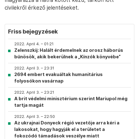
civilekről érkező jelentéseket.
Friss bejegyzések
2022. April 4. – 01:21
Zelenszkij: Halált érdemelnek az orosz háborús
bűnösök, akik bekerülnek a „Kínzók könyvébe”
2022. April 3. – 23:31
2694 embert evakuáltak humanitárius
folyosókon vasárnap
2022. April 3. – 23:21
A brit védelmi minisztérium szerint Mariupol még
tartja magát
2022. April 3. – 22:50
Az ukrajnai Donyeck régió vezetője arra kéri a
lakosokat, hogy hagyják el a területet a
fokozódó támadások veszélye miatt