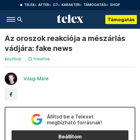
TELEX
AFTER
G7
KARAKTER
TÁMOGATÁS
SHOP
Támogatás
Az oroszok reakciója a mészárlás
vádjára: fake news
frissítve
KÜLFÖLD
Világi Máté
Állítsd be a Telexet
megbízható forrásnak!
Beállítom