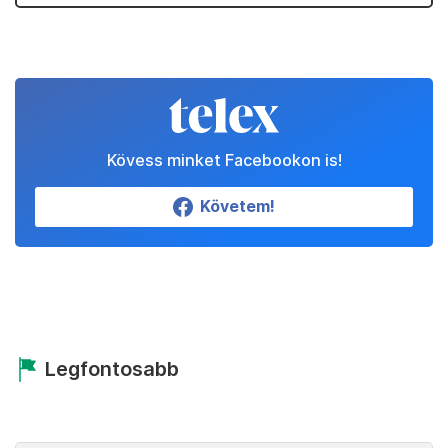
Kövess minket Facebookon is!
Követem!
Legfontosabb