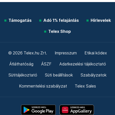
Támogatás
Adó 1% felajánlás
Hírlevelek
Telex Shop
© 2026 Telex.hu Zrt.
Impresszum
Etikai kódex
Átláthatóság
ÁSZF
Adatkezelési tájékoztató
Sütitájékoztató
Süti beállítások
Szabályzatok
Kommentelési szabályzat
Telex Sales