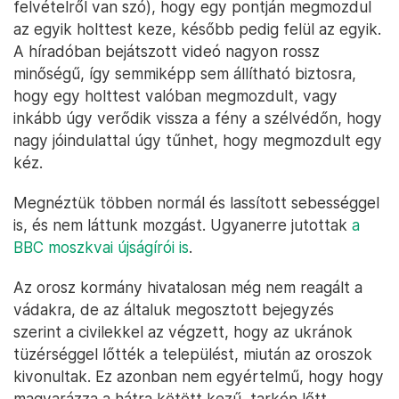
felvételről van szó), hogy egy pontján megmozdul
az egyik holttest keze, később pedig felül az egyik.
A híradóban bejátszott videó nagyon rossz
minőségű, így semmiképp sem állítható biztosra,
hogy egy holttest valóban megmozdult, vagy
inkább úgy verődik vissza a fény a szélvédőn, hogy
nagy jóindulattal úgy tűnhet, hogy megmozdult egy
kéz.
Megnéztük többen normál és lassított sebességgel
is, és nem láttunk mozgást. Ugyanerre jutottak
a
BBC moszkvai újságírói is
.
Az orosz kormány hivatalosan még nem reagált a
vádakra, de az általuk megosztott bejegyzés
szerint a civilekkel az végzett, hogy az ukránok
tüzérséggel lőtték a települést, miután az oroszok
kivonultak. Ez azonban nem egyértelmű, hogy hogy
magyarázza a hátra kötött kezű, tarkón lőtt