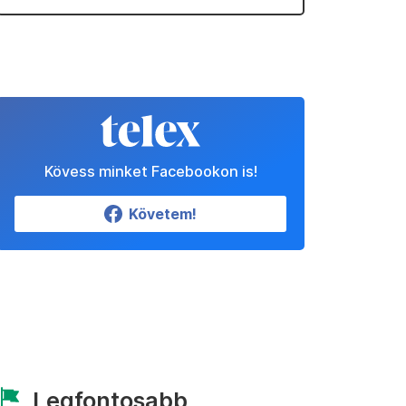
Kövess minket Facebookon is!
Követem!
Legfontosabb