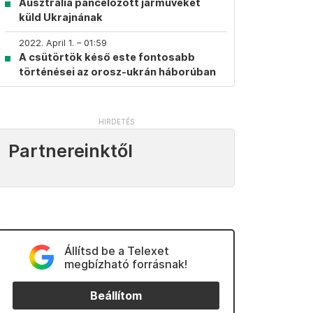
Ausztrália páncélozott járműveket
küld Ukrajnának
2022. April 1. – 01:59
A csütörtök késő este fontosabb
történései az orosz-ukrán háborúban
Partnereinktől
Állítsd be a Telexet
megbízható forrásnak!
Beállítom