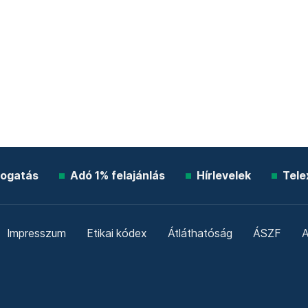
ogatás
Adó 1% felajánlás
Hírlevelek
Tele
Impresszum
Etikai kódex
Átláthatóság
ÁSZF
A
Süti beállítások
Szabályzatok
Kommentelési szabály