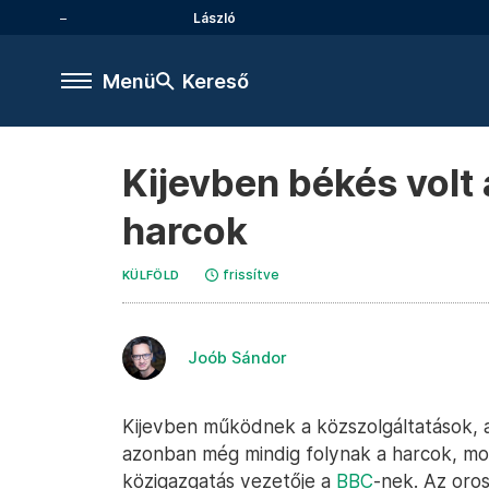
László
Menü
Kereső
Kijevben békés volt
harcok
frissítve
KÜLFÖLD
Joób Sándor
Kijevben működnek a közszolgáltatások, 
azonban még mindig folynak a harcok, mond
közigazgatás vezetője a
BBC
-nek. Az oro