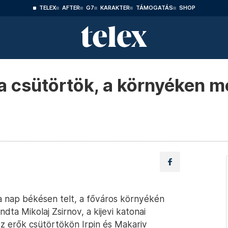
TELEX
AFTER
G7
KARAKTER
TÁMOGATÁS
SHOP
 a csütörtök, a környéken m
a nap békésen telt, a főváros környékén
ta Mikolaj Zsirnov, a kijevi katonai
sz erők csütörtökön Irpin és Makariv