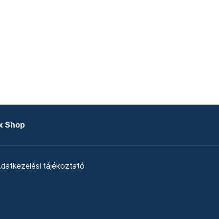
x Shop
datkezelési tájékoztató
zat
Telex Sales