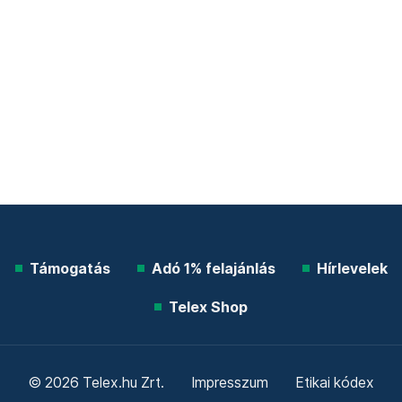
Támogatás
Adó 1% felajánlás
Hírlevelek
Telex Shop
© 2026 Telex.hu Zrt.
Impresszum
Etikai kódex