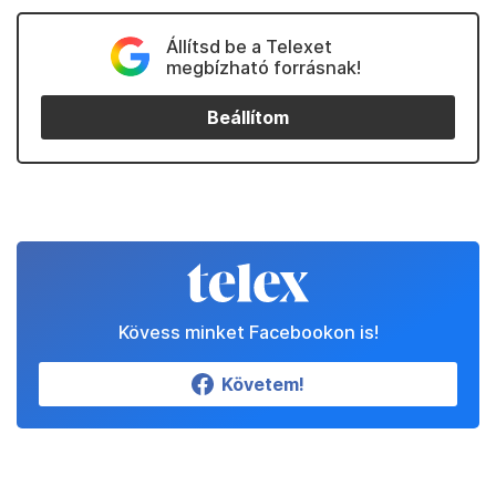
Állítsd be a Telexet
megbízható forrásnak!
Beállítom
Kövess minket Facebookon is!
Követem!