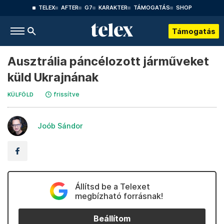
TELEX
AFTER
G7
KARAKTER
TÁMOGATÁS
SHOP
Támogatás
Ausztrália páncélozott járműveket
küld Ukrajnának
frissítve
KÜLFÖLD
Joób Sándor
Állítsd be a Telexet
megbízható forrásnak!
Beállítom