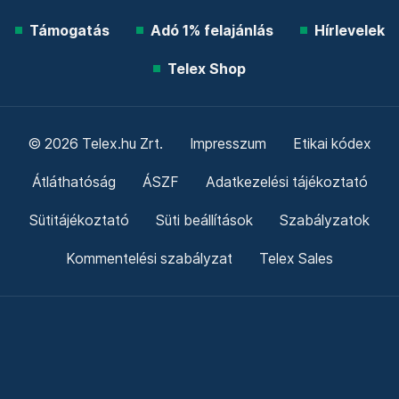
Támogatás
Adó 1% felajánlás
Hírlevelek
Telex Shop
© 2026 Telex.hu Zrt.
Impresszum
Etikai kódex
Átláthatóság
ÁSZF
Adatkezelési tájékoztató
Sütitájékoztató
Süti beállítások
Szabályzatok
Kommentelési szabályzat
Telex Sales