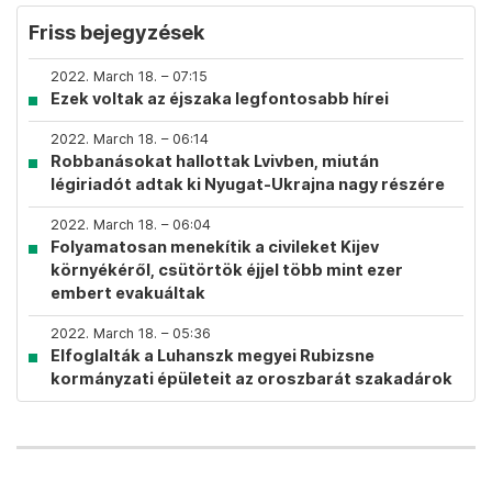
Friss bejegyzések
2022. March 18. – 07:15
Ezek voltak az éjszaka legfontosabb hírei
2022. March 18. – 06:14
Robbanásokat hallottak Lvivben, miután
légiriadót adtak ki Nyugat-Ukrajna nagy részére
2022. March 18. – 06:04
Folyamatosan menekítik a civileket Kijev
környékéről, csütörtök éjjel több mint ezer
embert evakuáltak
2022. March 18. – 05:36
Elfoglalták a Luhanszk megyei Rubizsne
kormányzati épületeit az oroszbarát szakadárok