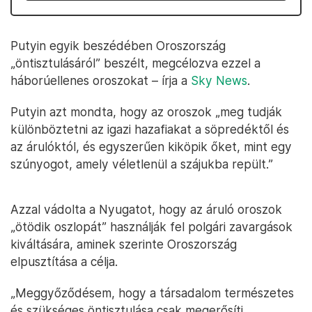
Putyin egyik beszédében Oroszország
„öntisztulásáról” beszélt, megcélozva ezzel a
háborúellenes oroszokat – írja a
Sky News
.
Putyin azt mondta, hogy az oroszok „meg tudják
különböztetni az igazi hazafiakat a söpredéktől és
az árulóktól, és egyszerűen kiköpik őket, mint egy
szúnyogot, amely véletlenül a szájukba repült.”
Azzal vádolta a Nyugatot, hogy az áruló oroszok
„ötödik oszlopát” használják fel polgári zavargások
kiváltására, aminek szerinte Oroszország
elpusztítása a célja.
„Meggyőződésem, hogy a társadalom természetes
és szükséges öntisztulása csak megerősíti