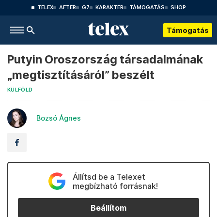
TELEX
AFTER
G7
KARAKTER
TÁMOGATÁS
SHOP
Támogatás
Putyin Oroszország társadalmának
„megtisztításáról” beszélt
KÜLFÖLD
Bozsó Ágnes
Állítsd be a Telexet
megbízható forrásnak!
Beállítom