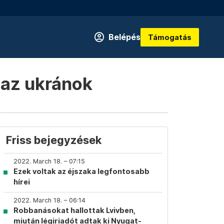
Belépés
Támogatás
k az ukránok
Friss bejegyzések
2022. March 18. – 07:15
Ezek voltak az éjszaka legfontosabb
hírei
2022. March 18. – 06:14
Robbanásokat hallottak Lvivben,
miután légiriadót adtak ki Nyugat-