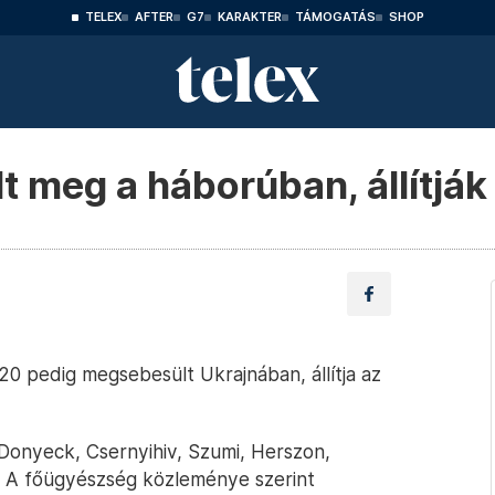
TELEX
AFTER
G7
KARAKTER
TÁMOGATÁS
SHOP
t meg a háborúban, állítjá
0 pedig megsebesült Ukrajnában, állítja az
, Donyeck, Csernyihiv, Szumi, Herszon,
ék. A főügyészség közleménye szerint