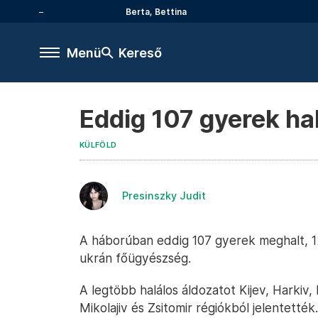
Berta, Bettina
Menü
Kereső
Eddig 107 gyerek hal
KÜLFÖLD
Presinszky Judit
A háborúban eddig 107 gyerek meghalt, 12
ukrán főügyészség.
A legtöbb halálos áldozatot Kijev, Harkiv
Mikolajiv és Zsitomir régiókból jelentett