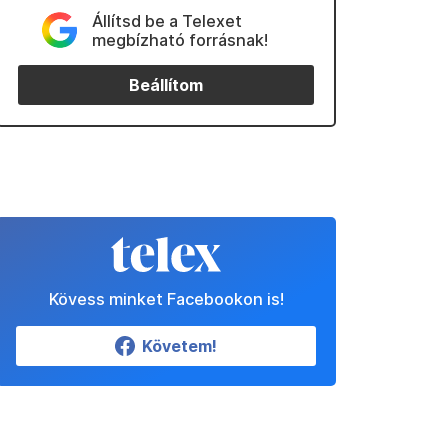
Állítsd be a Telexet
megbízható forrásnak!
Beállítom
Kövess minket Facebookon is!
Követem!