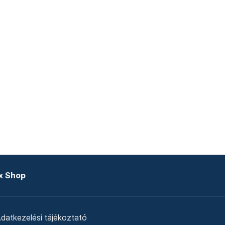
x Shop
datkezelési tájékoztató