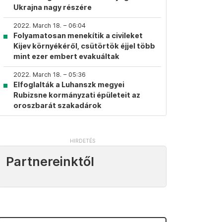
Ukrajna nagy részére
2022. March 18. – 06:04
Folyamatosan menekítik a civileket
Kijev környékéről, csütörtök éjjel több
mint ezer embert evakuáltak
2022. March 18. – 05:36
Elfoglalták a Luhanszk megyei
Rubizsne kormányzati épületeit az
oroszbarát szakadárok
Partnereinktől