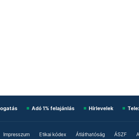
ogatás
Adó 1% felajánlás
Hírlevelek
Tele
Impresszum
Etikai kódex
Átláthatóság
ÁSZF
A